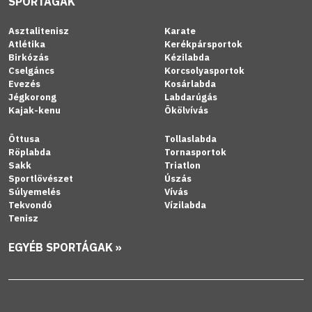
SPORTÁGAK
Asztalitenisz
Karate
Atlétika
Kerékpársportok
Birkózás
Kézilabda
Cselgáncs
Korcsolyasportok
Evezés
Kosárlabda
Jégkorong
Labdarúgás
Kajak-kenu
Ökölvívás
Öttusa
Tollaslabda
Röplabda
Tornasportok
Sakk
Triatlon
Sportlövészet
Úszás
Súlyemelés
Vívás
Tekvondó
Vízilabda
Tenisz
EGYÉB SPORTÁGAK »