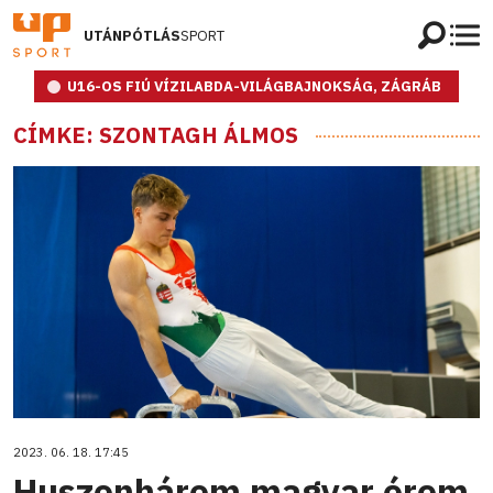
UTÁNPÓTLÁS
SPORT
U16-OS FIÚ VÍZILABDA-VILÁGBAJNOKSÁG, ZÁGRÁB
CÍMKE: SZONTAGH ÁLMOS
2023. 06. 18. 17:45
Huszonhárom magyar érem