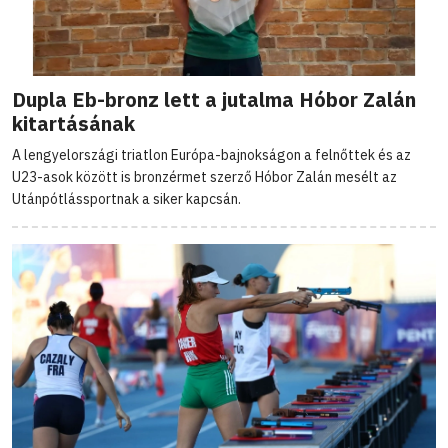
Dupla Eb-bronz lett a jutalma Hóbor Zalán
kitartásának
A lengyelországi triatlon Európa-bajnokságon a felnőttek és az
U23-asok között is bronzérmet szerző Hóbor Zalán mesélt az
Utánpótlássportnak a siker kapcsán.