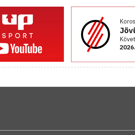
Koro
Jöv
Követ
2026.