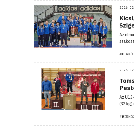
2026. 02
Kicsi
Szig
Az elmú
szakosz
#BIRKÓ
2026. 02
Tomsi
Pest
Az U13-
(32 kg)
#BIRKÓ