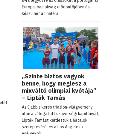
8-ra legyőzte az olaszokat a portugáliai
Európa-bajnokság elődöntőjében és
készülhet a fináléra.
„Szinte biztos vagyok
benne, hogy meglesz a
mixváltó olimpiai kvótája”
– Lipták Tamás
elét
Az újabb sikeres triatlon-világverseny
után a válogatott szövetségi kapitányát,
Lipták Tamást kérdeztük a fiatalok
szerepléséről és a Los Angeles-i
esélyekről.