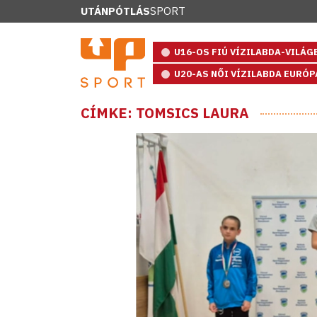
UTÁNPÓTLÁS
SPORT
U16-OS FIÚ VÍZILABDA-VILÁ
U20-AS NŐI VÍZILABDA EURÓ
CÍMKE: TOMSICS LAURA