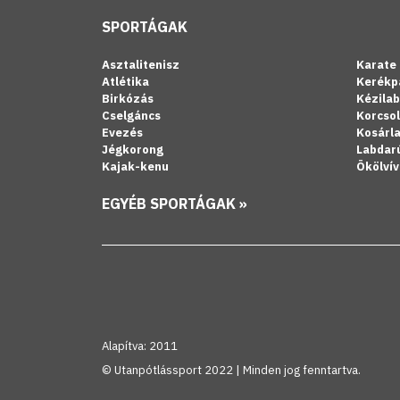
SPORTÁGAK
Asztalitenisz
Karate
Atlétika
Kerékp
Birkózás
Kézila
Cselgáncs
Korcso
Evezés
Kosárl
Jégkorong
Labdar
Kajak-kenu
Ökölvív
EGYÉB SPORTÁGAK »
Alapítva: 2011
© Utanpótlássport 2022 | Minden jog fenntartva.