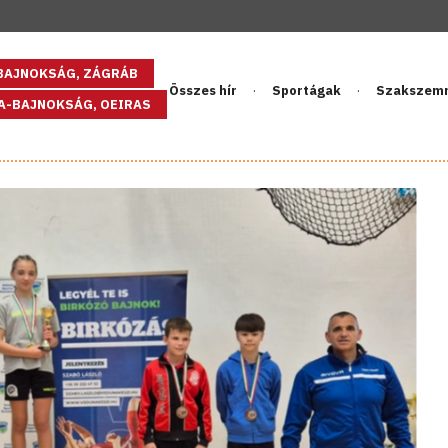
GBAJNOKSÁG, ZÁGRÁB
Összes hír
Sportágak
Szakszem
PA-BAJNOKSÁG, OEIRAS