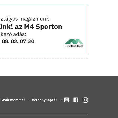
sztályos magazinunk
ünk! az M4 Sporton
kező adás:
 08. 02. 07:30
Szakszemmel
Versenynaptár