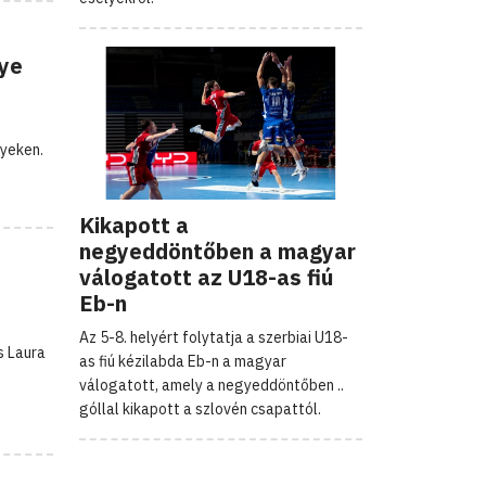
lye
nyeken.
Kikapott a
negyeddöntőben a magyar
válogatott az U18-as fiú
Eb-n
Az 5-8. helyért folytatja a szerbiai U18-
s Laura
as fiú kézilabda Eb-n a magyar
válogatott, amely a negyeddöntőben ..
góllal kikapott a szlovén csapattól.