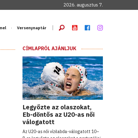
2026. augusztus 7.
mel
Versenynaptár
CÍMLAPRÓL AJÁNLJUK
Legyőzte az olaszokat,
Eb-döntős az U20-as női
válogatott
Az U20-as női vízilabda-válogatott 10–