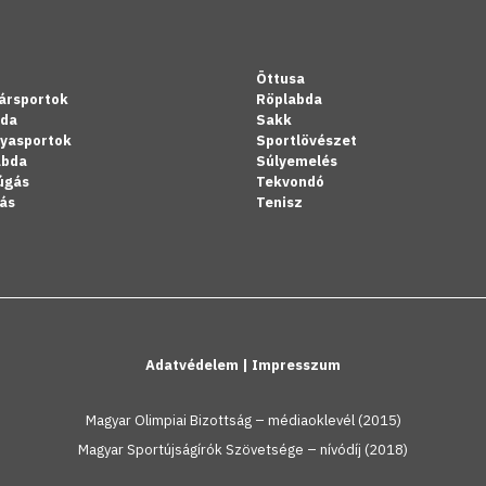
Öttusa
ársportok
Röplabda
bda
Sakk
lyasportok
Sportlövészet
abda
Súlyemelés
úgás
Tekvondó
ás
Tenisz
Adatvédelem
|
Impresszum
Magyar Olimpiai Bizottság – médiaoklevél (2015)
Magyar Sportújságírók Szövetsége – nívódíj (2018)