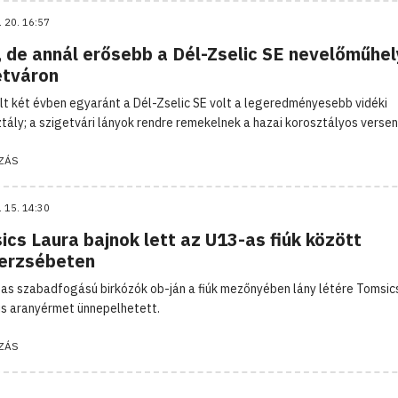
. 20. 16:57
, de annál erősebb a Dél-Zselic SE nevelőműhe
etváron
lt két évben egyaránt a Dél-Zselic SE volt a legeredményesebb vidéki
tály; a szigetvári lányok rendre remekelnek a hazai korosztályos verse
ZÁS
. 15. 14:30
cs Laura bajnok lett az U13-as fiúk között
erzsébeten
as szabadfogású birkózók ob-ján a fiúk mezőnyében lány létére Tomsic
 is aranyérmet ünnepelhetett.
ZÁS