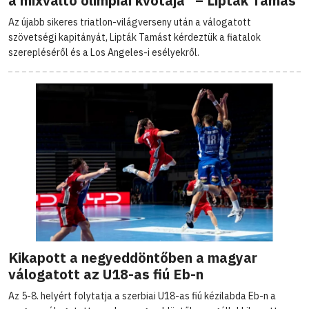
a mixváltó olimpiai kvótája” – Lipták Tamás
Az újabb sikeres triatlon-világverseny után a válogatott
szövetségi kapitányát, Lipták Tamást kérdeztük a fiatalok
szerepléséről és a Los Angeles-i esélyekről.
Kikapott a negyeddöntőben a magyar
válogatott az U18-as fiú Eb-n
Az 5-8. helyért folytatja a szerbiai U18-as fiú kézilabda Eb-n a