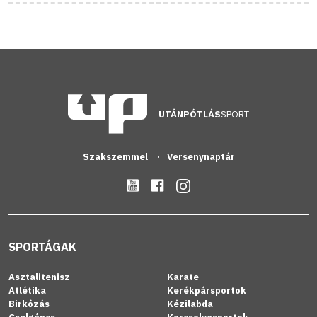
UTÁNPÓTLÁS
SPORT
Szakszemmel
Versenynaptár
SPORTÁGAK
Asztalitenisz
Karate
Atlétika
Kerékpársportok
Birkózás
Kézilabda