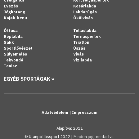
Cselgáncs
Korcsolyasportok
Evezés
Kosárlabda
Jégkorong
Labdarúgás
Kajak-kenu
Ökölvívás
Öttusa
Tollaslabda
Röplabda
Tornasportok
Sakk
Triatlon
Sportlövészet
Úszás
Súlyemelés
Vívás
Tekvondó
Vízilabda
Tenisz
EGYÉB SPORTÁGAK »
Adatvédelem
|
Impresszum
Alapítva: 2011
© Utanpótlássport 2022 | Minden jog fenntartva.