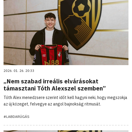
2026. 01. 26. 20:33
„Nem szabad irreális elvárásokat
támasztani Tóth Alexszel szemben”
Tóth Alex menedzsere szerint időt kell hagyni neki, hogy megszokja
az új közeget, felvegye az angol bajnokság ritmusát.
#LABDARÚGÁS