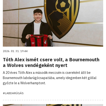
2026. 01. 31. 19:44
Tóth Alex ismét csere volt, a Bournemouth
a Wolves vendégeként nyert
A 20 éves Tóth Alex a második meccsén is csereként állt be
Bournemouth labdarúgócsapatába, amely idegenben két góllal
győzte le a Wolverhamptont.
#LABDARÚGÁS