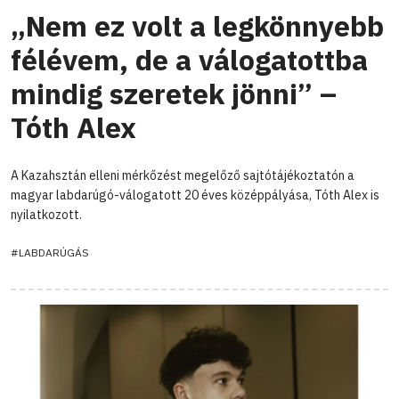
„Nem ez volt a legkönnyebb
félévem, de a válogatottba
mindig szeretek jönni” –
Tóth Alex
A Kazahsztán elleni mérkőzést megelőző sajtótájékoztatón a
magyar labdarúgó-válogatott 20 éves középpályása, Tóth Alex is
nyilatkozott.
#LABDARÚGÁS