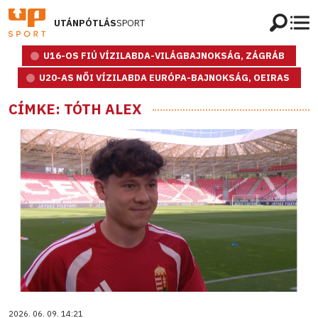
UTÁNPÓTLÁS
SPORT
U16-OS FIÚ VÍZILABDA-VILÁGBAJNOKSÁG, ZÁGRÁB
U20-AS NŐI VÍZILABDA EURÓPA-BAJNOKSÁG, OEIRAS
CÍMKE: TÓTH ALEX
2026. 06. 09. 14:21