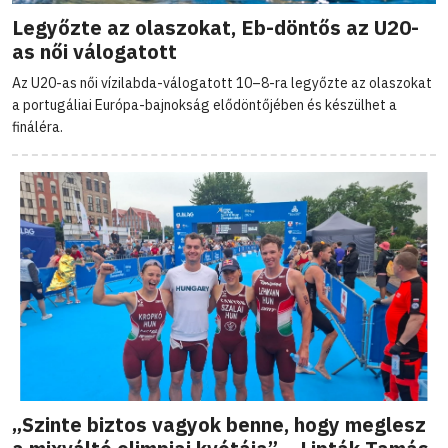
Legyőzte az olaszokat, Eb-döntős az U20-
as női válogatott
Az U20-as női vízilabda-válogatott 10–8-ra legyőzte az olaszokat
a portugáliai Európa-bajnokság elődöntőjében és készülhet a
fináléra.
„Szinte biztos vagyok benne, hogy meglesz