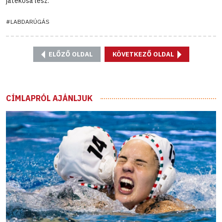
játékosa lesz.
#LABDARÚGÁS
ELŐZŐ OLDAL
KÖVETKEZŐ OLDAL
CÍMLAPRÓL AJÁNLJUK