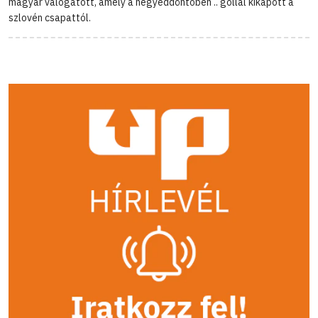
magyar válogatott, amely a negyeddöntőben .. góllal kikapott a
szlovén csapattól.