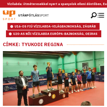
ízilabda: ötméteresekkel nyert a spanyolok elleni döntőben, Európa-
UTÁNPÓTLÁS
SPORT
U16-OS FIÚ VÍZILABDA-VILÁGBAJNOKSÁG, ZÁGRÁB
U20-AS NŐI VÍZILABDA EURÓPA-BAJNOKSÁG, OEIRAS
CÍMKE: TYUKODI REGINA