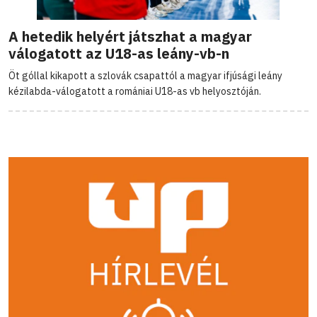
A hetedik helyért játszhat a magyar
válogatott az U18-as leány-vb-n
Öt góllal kikapott a szlovák csapattól a magyar ifjúsági leány
kézilabda-válogatott a romániai U18-as vb helyosztóján.