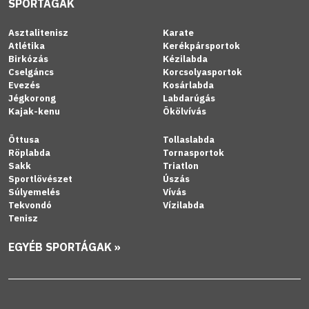
SPORTÁGAK
Asztalitenisz
Karate
Atlétika
Kerékpársportok
Birkózás
Kézilabda
Cselgáncs
Korcsolyasportok
Evezés
Kosárlabda
Jégkorong
Labdarúgás
Kajak-kenu
Ökölvívás
Öttusa
Tollaslabda
Röplabda
Tornasportok
Sakk
Triatlon
Sportlövészet
Úszás
Súlyemelés
Vívás
Tekvondó
Vízilabda
Tenisz
EGYÉB SPORTÁGAK »