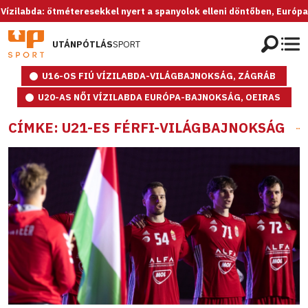
bda: ötméteresekkel nyert a spanyolok elleni döntőben, Európa-bajno
UTÁNPÓTLÁS
SPORT
U16-OS FIÚ VÍZILABDA-VILÁGBAJNOKSÁG, ZÁGRÁB
U20-AS NŐI VÍZILABDA EURÓPA-BAJNOKSÁG, OEIRAS
CÍMKE: U21-ES FÉRFI-VILÁGBAJNOKSÁG