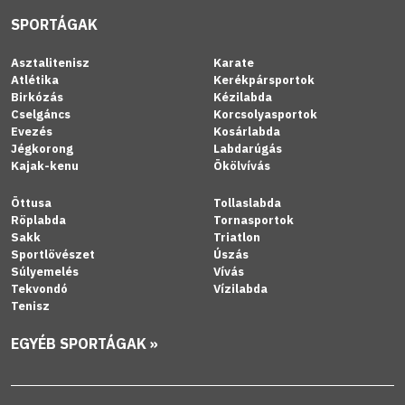
SPORTÁGAK
Asztalitenisz
Karate
Atlétika
Kerékpársportok
Birkózás
Kézilabda
Cselgáncs
Korcsolyasportok
Evezés
Kosárlabda
Jégkorong
Labdarúgás
Kajak-kenu
Ökölvívás
Öttusa
Tollaslabda
Röplabda
Tornasportok
Sakk
Triatlon
Sportlövészet
Úszás
Súlyemelés
Vívás
Tekvondó
Vízilabda
Tenisz
EGYÉB SPORTÁGAK »