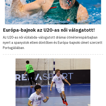
Európa-bajnok az U20-as női válogatott!
Az U20-as női vízilabda-válogatott drámai ötméterespárbajban
nyert a spanyolok elleni döntőben és Európa-bajnoki címet szerzett
Portugáliában.