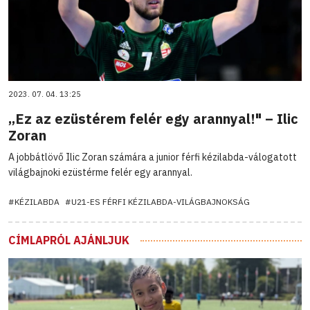
2023. 07. 04. 13:25
„Ez az ezüstérem felér egy arannyal!" – Ilic
Zoran
A jobbátlövő Ilic Zoran számára a junior férfi kézilabda-válogatott
világbajnoki ezüstérme felér egy arannyal.
#KÉZILABDA
#U21-ES FÉRFI KÉZILABDA-VILÁGBAJNOKSÁG
CÍMLAPRÓL AJÁNLJUK