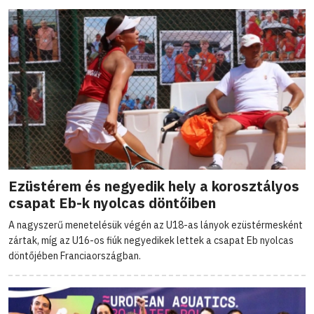
Ezüstérem és negyedik hely a korosztályos
csapat Eb-k nyolcas döntőiben
A nagyszerű menetelésük végén az U18-as lányok ezüstérmesként
zártak, míg az U16-os fiúk negyedikek lettek a csapat Eb nyolcas
döntőjében Franciaországban.