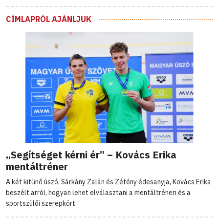
CÍMLAPRÓL AJÁNLJUK
„Segítséget kérni ér” – Kovács Erika
mentáltréner
A két kitűnő úszó, Sárkány Zalán és Zétény édesanyja, Kovács Erika
beszélt arról, hogyan lehet elválasztani a mentáltréneri és a
sportszülői szerepkört.