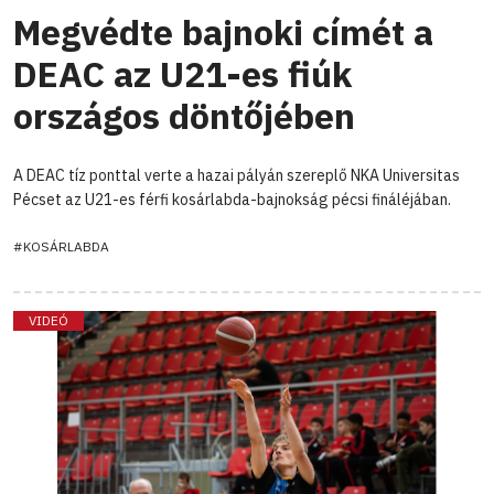
Megvédte bajnoki címét a
DEAC az U21-es fiúk
országos döntőjében
A DEAC tíz ponttal verte a hazai pályán szereplő NKA Universitas
Pécset az U21-es férfi kosárlabda-bajnokság pécsi fináléjában.
#KOSÁRLABDA
VIDEÓ