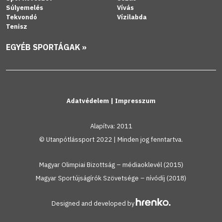
Súlyemelés
Vívás
Tekvondó
Vízilabda
Tenisz
EGYÉB SPORTÁGAK »
Adatvédelem
|
Impresszum
Alapítva: 2011
© Utanpótlássport 2022 | Minden jog fenntartva.
Magyar Olimpiai Bizottság – médiaoklevél (2015)
Magyar Sportújságírók Szövetsége – nívódíj (2018)
Designed and developed by