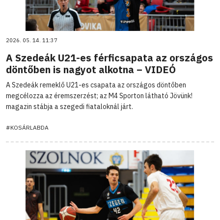
2026. 05. 14. 11:37
A Szedeák U21-es férficsapata az országos
döntőben is nagyot alkotna – VIDEÓ
A Szedeák remeklő U21-es csapata az országos döntőben
megcélozza az éremszerzést; az M4 Sporton látható Jövünk!
magazin stábja a szegedi fiataloknál járt.
#KOSÁRLABDA