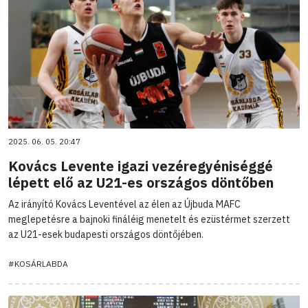
2025. 06. 05. 20:47
Kovács Levente igazi vezéregyéniséggé
lépett elő az U21-es országos döntőben
Az irányító Kovács Leventével az élen az Újbuda MAFC
meglepetésre a bajnoki fináléig menetelt és ezüstérmet szerzett
az U21-esek budapesti országos döntőjében.
#KOSÁRLABDA