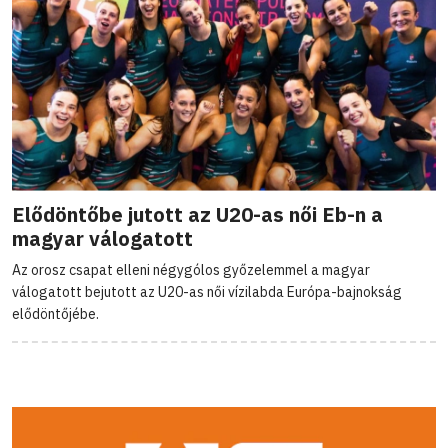
Elődöntőbe jutott az U20-as női Eb-n a
magyar válogatott
Az orosz csapat elleni négygólos győzelemmel a magyar
válogatott bejutott az U20-as női vízilabda Európa-bajnokság
elődöntőjébe.