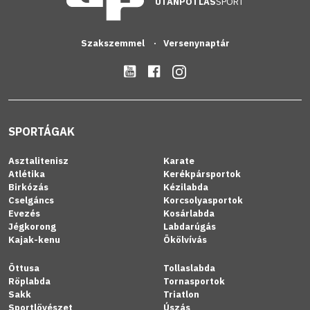
UTÁNPÓTLÁS
SPORT
Szakszemmel
Versenynaptár
SPORTÁGAK
Asztalitenisz
Karate
Atlétika
Kerékpársportok
Birkózás
Kézilabda
Cselgáncs
Korcsolyasportok
Evezés
Kosárlabda
Jégkorong
Labdarúgás
Kajak-kenu
Ökölvívás
Öttusa
Tollaslabda
Röplabda
Tornasportok
Sakk
Triatlon
Sportlövészet
Úszás