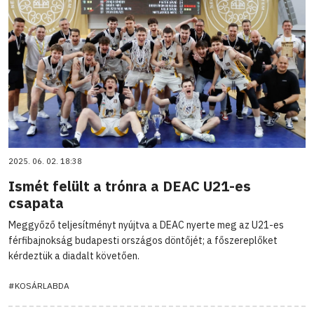
2025. 06. 02. 18:38
Ismét felült a trónra a DEAC U21-es
csapata
Meggyőző teljesítményt nyújtva a DEAC nyerte meg az U21-es
férfibajnokság budapesti országos döntőjét; a főszereplőket
kérdeztük a diadalt követően.
#KOSÁRLABDA