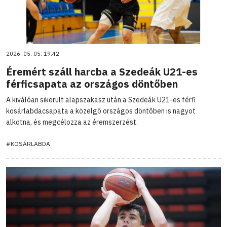
2026. 05. 05. 19:42
Éremért száll harcba a Szedeák U21-es
férficsapata az országos döntőben
A kiválóan sikerült alapszakasz után a Szedeák U21-es férfi
kosárlabdacsapata a közelgő országos döntőben is nagyot
alkotna, és megcélozza az éremszerzést.
#KOSÁRLABDA