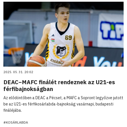
2025. 05. 31. 20:02
DEAC–MAFC finálét rendeznek az U21-es
férfibajnokságban
Az elődöntőben a DEAC a Pécset, a MAFC a Sopront legyőzve jutott
be az U21-es férfikosárlabda-bajnokság vasárnapi, budapesti
fináléjába.
#KOSÁRLABDA