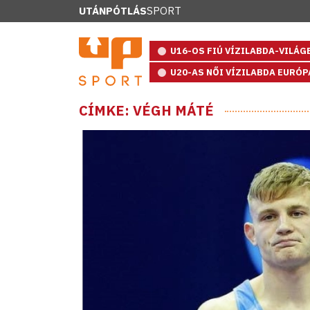
UTÁNPÓTLÁS
SPORT
U16-OS FIÚ VÍZILABDA-VILÁ
U20-AS NŐI VÍZILABDA EURÓ
CÍMKE: VÉGH MÁTÉ