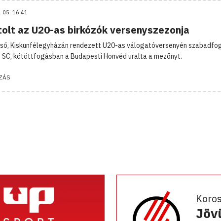
. 05. 16:41
jtolt az U20-as birkózók versenyszezonja
lső, Kiskunfélegyházán rendezett U20-as válogatóversenyén szabadf
 SC, kötöttfogásban a Budapesti Honvéd uralta a mezőnyt.
ZÁS
Koro
Jöv