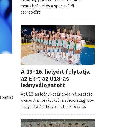
mentáltréneri és a sportszülői
szerepkört.
A 13-16. helyért folytatja
az Eb-t az U18-as
leányválogatott
Az U18-as leány kosárlabda-válogatott
ásban az
kikapott a horvátoktól a svédországi Eb-
n, így a 13-16. helyért játszik tovább.