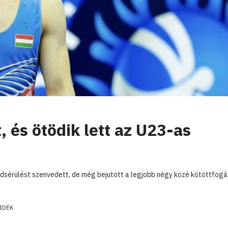
, és ötödik lett az U23-as
dsérülést szenvedett, de még bejutott a legjobb négy közé kötöttfog
IDÉK