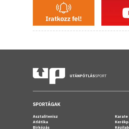
UTÁNPÓTLÁS
SPORT
SPORTÁGAK
Asztalitenisz
Karate
Atlétika
Kerékp
Birkózás
Kézila