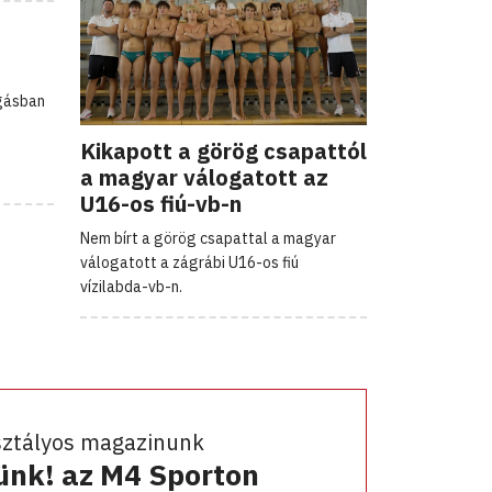
ogásban
Kikapott a görög csapattól
a magyar válogatott az
U16-os fiú-vb-n
Nem bírt a görög csapattal a magyar
válogatott a zágrábi U16-os fiú
vízilabda-vb-n.
sztályos magazinunk
ünk! az M4 Sporton