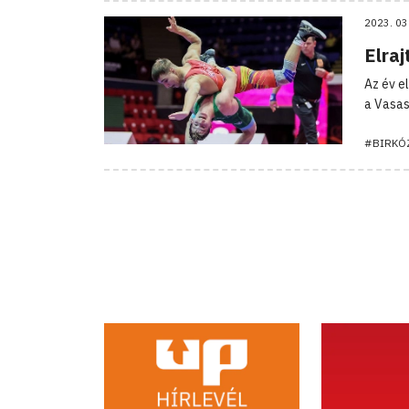
2023. 03
Elra
Az év e
a Vasas
#BIRKÓ