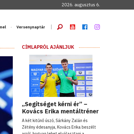
2026. augusztus 6.
mel
Versenynaptár
CÍMLAPRÓL AJÁNLJUK
„Segítséget kérni ér” –
Kovács Erika mentáltréner
A két kitűnő úszó, Sárkány Zalán és
Zétény édesanyja, Kovács Erika beszélt
arról, hogyan lehet elválasztani a