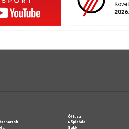
Követ
2026.
Öttusa
ársportok
Röplabda
bda
Sakk