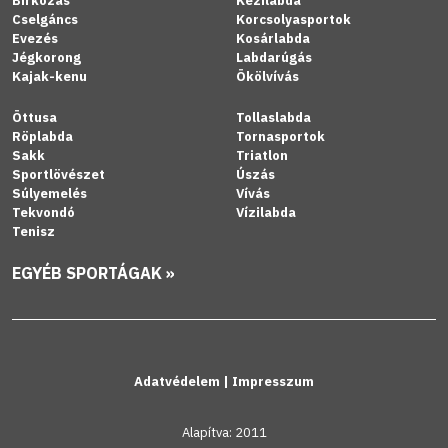
Birkózás
Kézilabda
Cselgáncs
Korcsolyasportok
Evezés
Kosárlabda
Jégkorong
Labdarúgás
Kajak-kenu
Ökölvívás
Öttusa
Tollaslabda
Röplabda
Tornasportok
Sakk
Triatlon
Sportlövészet
Úszás
Súlyemelés
Vívás
Tekvondó
Vízilabda
Tenisz
EGYÉB SPORTÁGAK »
Adatvédelem
|
Impresszum
Alapítva: 2011