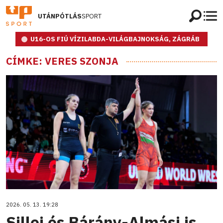
UTÁNPÓTLÁS
SPORT
U16-OS FIÚ VÍZILABDA-VILÁGBAJNOKSÁG, ZÁGRÁB
CÍMKE: VERES SZONJA
2026. 05. 13. 19:28
Sillei és Bárány-Almási is