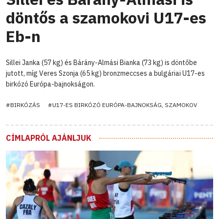
döntős a szamokovi U17-es
Eb-n
Sillei Janka (57 kg) és Bárány-Almási Bianka (73 kg) is döntőbe
jutott, míg Veres Szonja (65 kg) bronzmeccses a bulgáriai U17-es
birkózó Európa-bajnokságon.
#BIRKÓZÁS
#U17-ES BIRKÓZÓ EURÓPA-BAJNOKSÁG, SZAMOKOV
CÍMLAPRÓL AJÁNLJUK