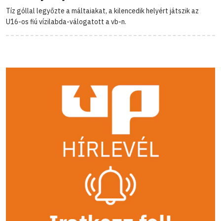
Tíz góllal legyőzte a máltaiakat, a kilencedik helyért játszik az
U16-os fiú vízilabda-válogatott a vb-n.