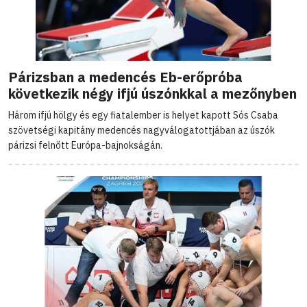
Párizsban a medencés Eb-erőpróba
következik négy ifjú úszónkkal a mezőnyben
Három ifjú hölgy és egy fiatalember is helyet kapott Sós Csaba
szövetségi kapitány medencés nagyválogatottjában az úszók
párizsi felnőtt Európa-bajnokságán.