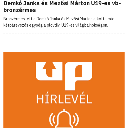
Demkó Janka és Mezősi Márton U19-es vb-
bronzérmes
Bronzérmes lett a Demkó Janka és Mezősi Márton alkotta mix
kétpárevezős egység a plovdivi U19-es világbajnokságon.