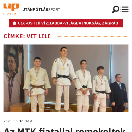
UTÁNPÓTLÁS
SPORT
U16-OS FIÚ VÍZILABDA-VILÁGBAJNOKSÁG, ZÁGRÁB
CÍMKE: VIT LILI
2023. 05. 14. 14:40
Az MTK fiataljai remekeltek