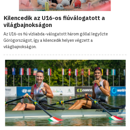
Kilencedik az U16-os fiúválogatott a
világbajnokságon
Az U16-os fiú vízliabda-válogatott három góllal legyőzte
Görögországot, így a kilencedik helyen végzett a
világbajnokságon.