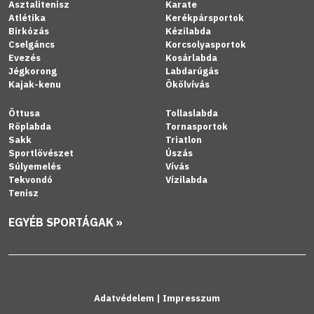
Asztalitenisz
Karate
Atlétika
Kerékpársportok
Birkózás
Kézilabda
Cselgáncs
Korcsolyasportok
Evezés
Kosárlabda
Jégkorong
Labdarúgás
Kajak-kenu
Ökölvívás
Öttusa
Tollaslabda
Röplabda
Tornasportok
Sakk
Triatlon
Sportlövészet
Úszás
Súlyemelés
Vívás
Tekvondó
Vízilabda
Tenisz
EGYÉB SPORTÁGAK »
Adatvédelem
|
Impresszum