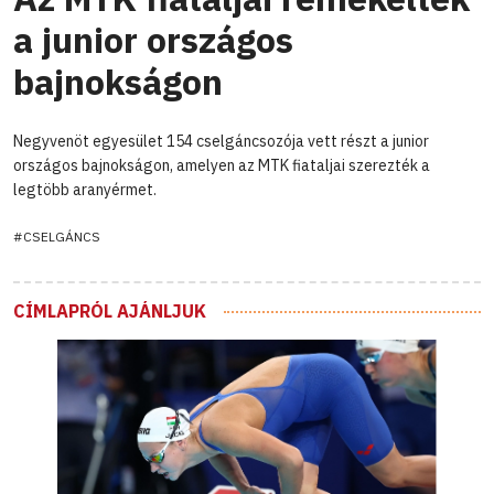
a junior országos
bajnokságon
Negyvenöt egyesület 154 cselgáncsozója vett részt a junior
országos bajnokságon, amelyen az MTK fiataljai szerezték a
legtöbb aranyérmet.
#CSELGÁNCS
CÍMLAPRÓL AJÁNLJUK