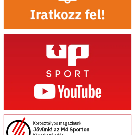
Korosztályos magazinunk
Jövünk! az M4 Sporton