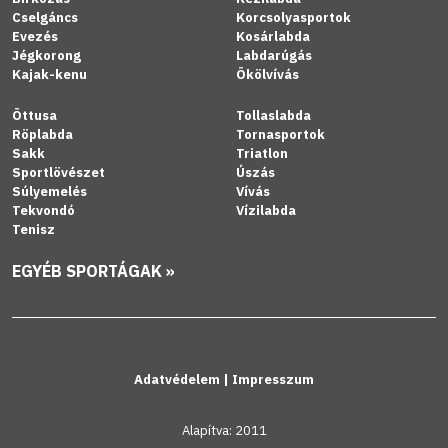
Cselgáncs
Korcsolyasportok
Evezés
Kosárlabda
Jégkorong
Labdarúgás
Kajak-kenu
Ökölvívás
Öttusa
Tollaslabda
Röplabda
Tornasportok
Sakk
Triatlon
Sportlövészet
Úszás
Súlyemelés
Vívás
Tekvondó
Vízilabda
Tenisz
EGYÉB SPORTÁGAK »
Adatvédelem
|
Impresszum
Alapítva: 2011