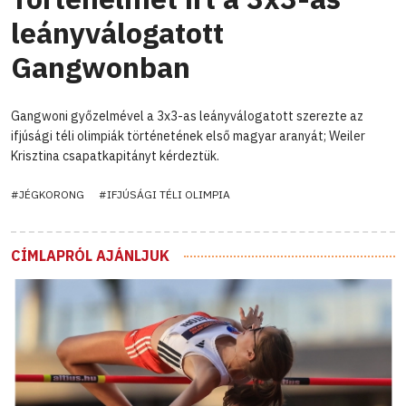
leányválogatott
Gangwonban
Gangwoni győzelmével a 3x3-as leányválogatott szerezte az
ifjúsági téli olimpiák történetének első magyar aranyát; Weiler
Krisztina csapatkapitányt kérdeztük.
#JÉGKORONG
#IFJÚSÁGI TÉLI OLIMPIA
CÍMLAPRÓL AJÁNLJUK