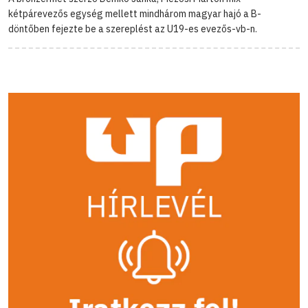
kétpárevezős egység mellett mindhárom magyar hajó a B-
döntőben fejezte be a szereplést az U19-es evezős-vb-n.