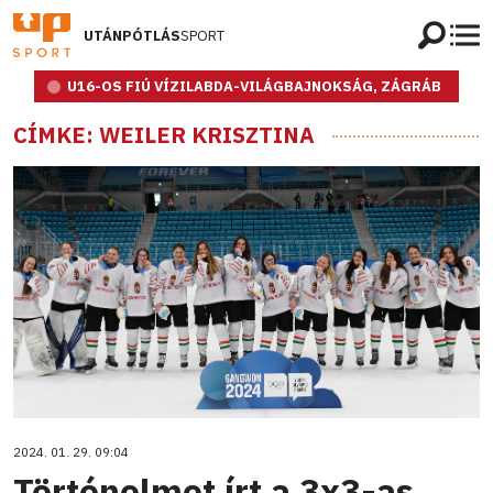
UTÁNPÓTLÁS
SPORT
U16-OS FIÚ VÍZILABDA-VILÁGBAJNOKSÁG, ZÁGRÁB
CÍMKE: WEILER KRISZTINA
2024. 01. 29. 09:04
Történelmet írt a 3x3-as