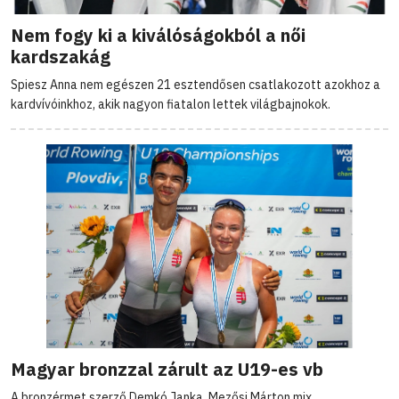
Nem fogy ki a kiválóságokból a női
kardszakág
Spiesz Anna nem egészen 21 esztendősen csatlakozott azokhoz a
kardvívóinkhoz, akik nagyon fiatalon lettek világbajnokok.
Magyar bronzzal zárult az U19-es vb
A bronzérmet szerző Demkó Janka, Mezősi Márton mix