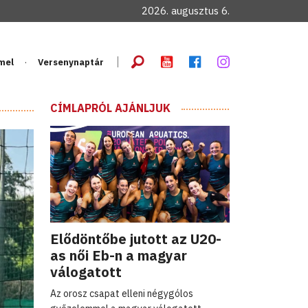
2026. augusztus 6.
mel
Versenynaptár
CÍMLAPRÓL AJÁNLJUK
Elődöntőbe jutott az U20-
as női Eb-n a magyar
válogatott
Az orosz csapat elleni négygólos