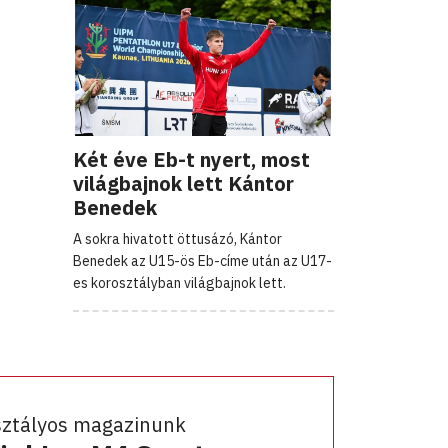
Két éve Eb-t nyert, most
világbajnok lett Kántor
Benedek
A sokra hivatott öttusázó, Kántor
Benedek az U15-ös Eb-címe után az U17-
es korosztályban világbajnok lett.
sztályos magazinunk