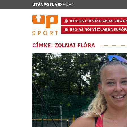
UTÁNPÓTLÁS
SPORT
U16-OS FIÚ VÍZILABDA-VILÁ
U20-AS NŐI VÍZILABDA EURÓ
CÍMKE: ZOLNAI FLÓRA