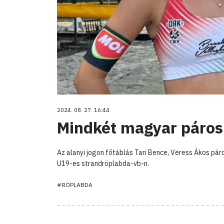
2024. 08. 27. 16:44
Mindkét magyar páros 
Az alanyi jogon főtáblás Tari Bence, Veress Ákos páro
U19-es strandröplabda-vb-n.
#RÖPLABDA