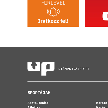
UTÁNPÓTLÁS
SPORT
SPORTÁGAK
Asztalitenisz
Karate
Atlétika
Kerékp