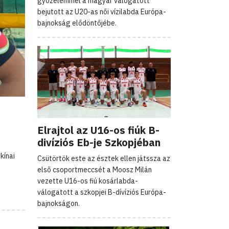
győzelemmel a magyar válogatott
bejutott az U20-as női vízilabda Európa-
bajnokság elődöntőjébe.
Elrajtol az U16-os fiúk B-
divíziós Eb-je Szkopjéban
kínai
Csütörtök este az észtek ellen játssza az
első csoportmeccsét a Moosz Milán
vezette U16-os fiú kosárlabda-
válogatott a szkopjei B-dívíziós Európa-
bajnokságon.