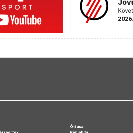
Jöv
Követ
2026.
Öttusa
ársportok
Röplabda