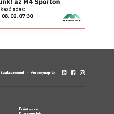
ünk! az M4 Sporton
kező adás:
 08. 02. 07:30
Szakszemmel
Versenynaptár
Tollaslabda
Tornasportok