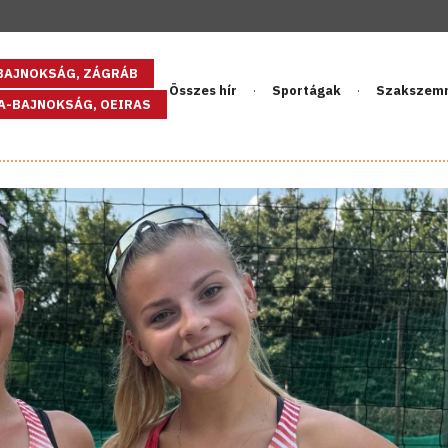
GBAJNOKSÁG, ZÁGRÁB
Összes hír
Sportágak
Szakszem
PA-BAJNOKSÁG, OEIRAS