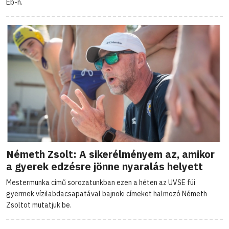
Eb-n.
Németh Zsolt: A sikerélményem az, amikor
a gyerek edzésre jönne nyaralás helyett
Mestermunka című sorozatunkban ezen a héten az UVSE fúi
gyermek vízilabdacsapatával bajnoki címeket halmozó Németh
Zsoltot mutatjuk be.