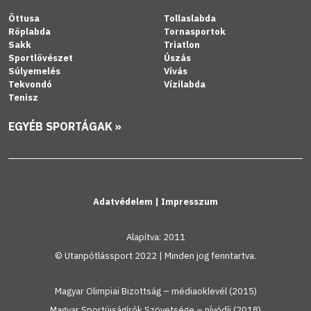
Öttusa
Tollaslabda
Röplabda
Tornasportok
Sakk
Triatlon
Sportlövészet
Úszás
Súlyemelés
Vívás
Tekvondó
Vízilabda
Tenisz
EGYÉB SPORTÁGAK »
Adatvédelem
|
Impresszum
Alapítva: 2011
© Utanpótlássport 2022 | Minden jog fenntartva.
Magyar Olimpiai Bizottság – médiaoklevél (2015)
Magyar Sportújságírók Szövetsége – nívódíj (2018)