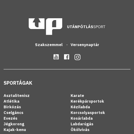
UTÁNPÓTLÁS
SPORT
Szakszemmel
Versenynaptár
SPORTÁGAK
Asztalitenisz
Karate
Atlétika
Kerékpársportok
Birkózás
Kézilabda
Cselgáncs
Korcsolyasportok
Evezés
Kosárlabda
Jégkorong
Labdarúgás
Kajak-kenu
Ökölvívás