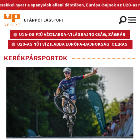
 spanyolok elleni döntőben, Európa-bajnok az U20-as női válogatott!
UTÁNPÓTLÁS
SPORT
U16-OS FIÚ VÍZILABDA-VILÁGBAJNOKSÁG, ZÁGRÁB
U20-AS NŐI VÍZILABDA EURÓPA-BAJNOKSÁG, OEIRAS
KERÉKPÁRSPORTOK