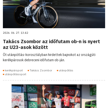
2026. 06. 27. 13:42
Takács Zsombor az időfutam ob-n is nyert
az U23-asok között
Öt utánpótlás-korosztályban hirdettek bajnokot az országúti
kerékpárosok debreceni időfutam ob-ján.
kerékpársport
Takács Zsombor
utánpótlás
utánpótlássport