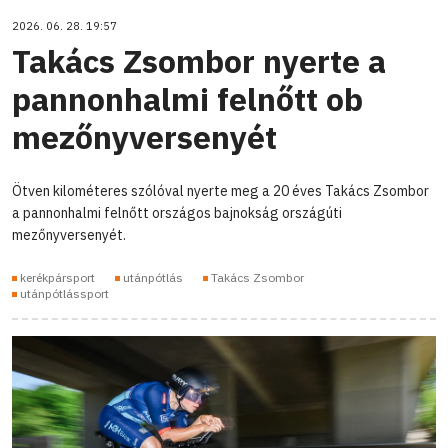
2026. 06. 28. 19:57
Takács Zsombor nyerte a
pannonhalmi felnőtt ob
mezőnyversenyét
Ötven kilométeres szólóval nyerte meg a 20 éves Takács Zsombor
a pannonhalmi felnőtt országos bajnokság országúti
mezőnyversenyét.
kerékpársport
utánpótlás
Takács Zsombor
utánpótlássport