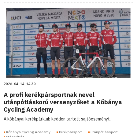
2026. 04. 14. 14:30
A profi kerékpársportnak nevel
utánpótláskorú versenyzőket a Kőbánya
Cycling Academy
A kőbányai kerékpárklub kedden tartott sajtóeseményt.
Kőbánya Cycling Academy
kerékpársport
utánpótlássport
utánpótlás