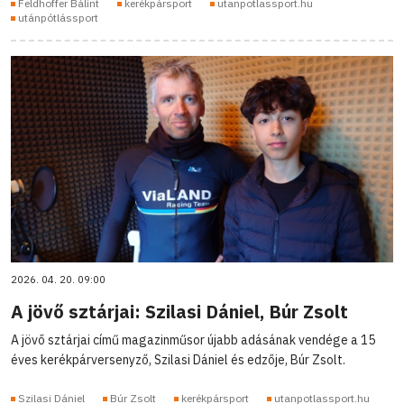
Feldhoffer Bálint
kerékpársport
utanpotlassport.hu
utánpótlássport
2026. 04. 20. 09:00
A jövő sztárjai: Szilasi Dániel, Búr Zsolt
A jövő sztárjai című magazinműsor újabb adásának vendége a 15
éves kerékpárversenyző, Szilasi Dániel és edzője, Búr Zsolt.
Szilasi Dániel
Búr Zsolt
kerékpársport
utanpotlassport.hu