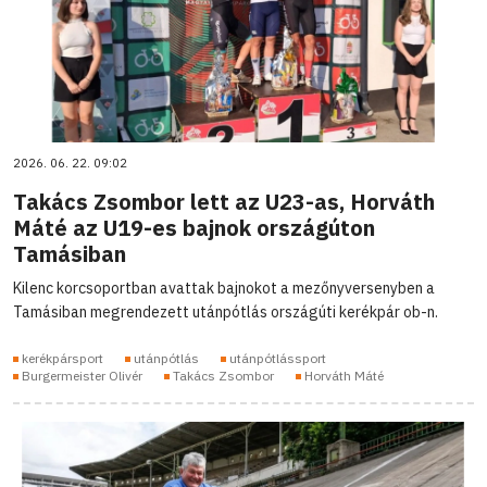
2026. 06. 22. 09:02
Takács Zsombor lett az U23-as, Horváth
Máté az U19-es bajnok országúton
Tamásiban
Kilenc korcsoportban avattak bajnokot a mezőnyversenyben a
Tamásiban megrendezett utánpótlás országúti kerékpár ob-n.
kerékpársport
utánpótlás
utánpótlássport
Burgermeister Olivér
Takács Zsombor
Horváth Máté