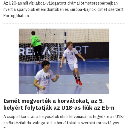
Az U20-as női vízilabda-válogatott drámai ötméterespárbajban
nyert a spanyolok elleni döntőben és Európa-bajnoki címet szerzett
Portugáliában.
Ismét megverték a horvátokat, az 5.
helyért folytatják az U18-as fiúk az Eb-n
A csoportkör után a helyosztók első felvonásán is legyőzte az U18-
as fiú kézilabda-válogatott a horvátokat a szerbiai korosztályos