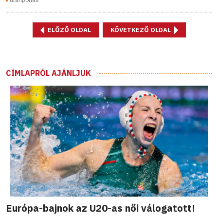
ELŐZŐ OLDAL
KÖVETKEZŐ OLDAL
CÍMLAPRÓL AJÁNLJUK
Európa-bajnok az U20-as női válogatott!