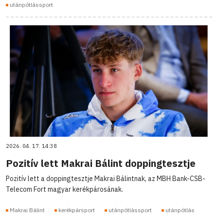
utánpótlássport
2026. 04. 17. 14:38
Pozitív lett Makrai Bálint doppingtesztje
Pozitív lett a doppingtesztje Makrai Bálintnak, az MBH Bank-CSB-
Telecom Fort magyar kerékpárosának.
Makrai Bálint
kerékpársport
utánpótlássport
utánpótlás