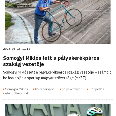
2026. 06. 13. 11:14
Somogyi Miklós lett a pályakerékpáros
szakág vezetője
Somogyi Miklós lett a pályakerékpáros szakág vezetője – számolt
be honlapján a sportág magyar szövetsége (MKSZ).
Somogyi Miklós
kerékpársport
pályakerékpár
utánpótlás
utánpótlássport