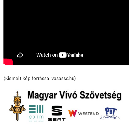
(Kiemelt kép forrássa: vasassc.hu)