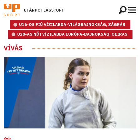
UTÁNPÓTLÁS
SPORT
U16-OS FIÚ VÍZILABDA-VILÁGBAJNOKSÁG, ZÁGRÁB
U20-AS NŐI VÍZILABDA EURÓPA-BAJNOKSÁG, OEIRAS
VÍVÁS