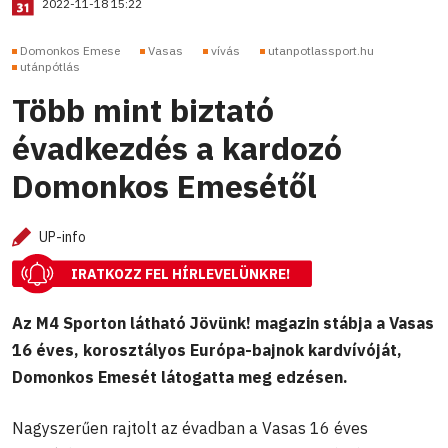
2022-11-18 15:22
Domonkos Emese
Vasas
vívás
utanpotlassport.hu
utánpótlás
Több mint biztató
évadkezdés a kardozó
Domonkos Emesétől
UP-info
IRATKOZZ FEL HÍRLEVELÜNKRE!
Az M4 Sporton látható Jövünk! magazin stábja a Vasas
16 éves, korosztályos Európa-bajnok kardvívóját,
Domonkos Emesét látogatta meg edzésen.
Nagyszerűen rajtolt az évadban a Vasas 16 éves