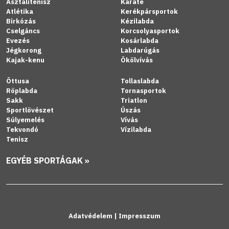
Asztalitenisz
Karate
Atlétika
Kerékpársportok
Birkózás
Kézilabda
Cselgáncs
Korcsolyasportok
Evezés
Kosárlabda
Jégkorong
Labdarúgás
Kajak-kenu
Ökölvívás
Öttusa
Tollaslabda
Röplabda
Tornasportok
Sakk
Triatlon
Sportlövészet
Úszás
Súlyemelés
Vívás
Tekvondó
Vízilabda
Tenisz
EGYÉB SPORTÁGAK »
Adatvédelem
|
Impresszum