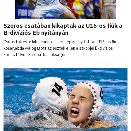
Szoros csatában kikaptak az U16-os fiúk a
B-divíziós Eb nyitányán
Csütörtök este kilencpontos vereséggel nyitott az U16-os fiú
kosárlabda-válogatott az észtek ellen a szkopjei B-divíziós
korosztályos Európa-bajnokságon.