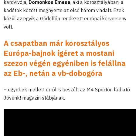
kardvívója,
Domonkos Emese
, aki a korosztályában, a
kadétok között megnyerte az első három viadalt. Ezek
közül az egyik a Gödöllőn rendezett európai körverseny
volt.
A csapatban már korosztályos
Európa-bajnok ígéret a mostani
szezon végén egyéniben is felállna
az Eb-, netán a vb-dobogóra
– egyebek mellett erről is beszélt az M4 Sporton látható
Jövünk! magazin stábjának.