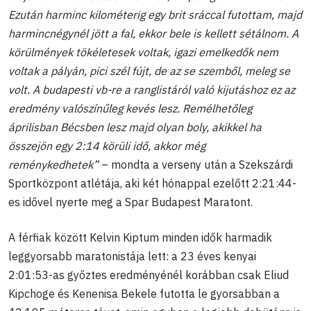
Ezután harminc kilométerig egy brit sráccal futottam, majd
harmincnégynél jött a fal, ekkor bele is kellett sétálnom. A
körülmények tökéletesek voltak, igazi emelkedők nem
voltak a pályán, pici szél fújt, de az se szemből, meleg se
volt. A budapesti vb-re a ranglistáról való kijutáshoz ez az
eredmény valószínűleg kevés lesz. Remélhetőleg
áprilisban Bécsben lesz majd olyan boly, akikkel ha
összejön egy 2:14 körüli idő, akkor még
reménykedhetek”
– mondta a verseny után a Szekszárdi
Sportközpont atlétája, aki két hónappal ezelőtt 2:21:44-
es idővel nyerte meg a Spar Budapest Maratont.
A férfiak között Kelvin Kiptum minden idők harmadik
leggyorsabb maratonistája lett: a 23 éves kenyai
2:01:53-as győztes eredményénél korábban csak Eliud
Kipchoge és Kenenisa Bekele futotta le gyorsabban a