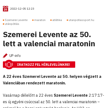
2022-12-05 12:23
Szemerei Levente
maraton
atlétika
utanpotlassport.hu
utánpótlás
Szemerei Levente az 50.
lett a valenciai maratonin
UP-info
IRATKOZZ FEL HÍRLEVELÜNKRE!
A 22 éves Szemerei Levente az 50. helyen végzett a
Valenciában rendezett maratonin.
Vasárnap délelőtt a 22 éves
Szemerei Levente
2:17:17-
es új egyéni csúccsal az 50. lett a valenciai maratonin –