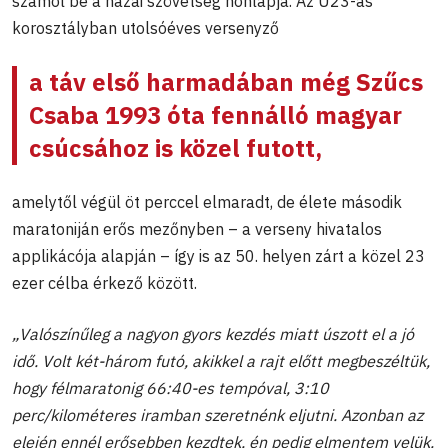
számol be a hazai szövetség honlapja. Az U23-as
korosztályban utolsóéves versenyző
a táv első harmadában még Szűcs
Csaba 1993 óta fennálló magyar
csúcsához is közel futott,
amelytől végül öt perccel elmaradt, de élete második
maratoniján erős mezőnyben – a verseny hivatalos
applikácója alapján – így is az 50. helyen zárt a közel 23
ezer célba érkező között.
„Valószínűleg a nagyon gyors kezdés miatt úszott el a jó
idő. Volt két-három futó, akikkel a rajt előtt megbeszéltük,
hogy félmaratonig 66:40-es tempóval, 3:10
perc/kilométeres iramban szeretnénk eljutni. Azonban az
elején ennél erősebben kezdtek, én pedig elmentem velük.