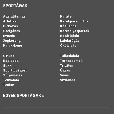
SPORTÁGAK
Asztalitenisz
Karate
Atlétika
Kerékpársportok
Birkózás
Kézilabda
Cselgáncs
Korcsolyasportok
Evezés
Kosárlabda
Jégkorong
Labdarúgás
Kajak-kenu
Ökölvívás
Öttusa
Tollaslabda
Röplabda
Tornasportok
Sakk
Triatlon
Sportlövészet
Úszás
Súlyemelés
Vívás
Tekvondó
Vízilabda
Tenisz
EGYÉB SPORTÁGAK »