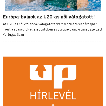
Európa-bajnok az U20-as női válogatott!
Az U20-as női vízilabda-válogatott drámai ötméterespárbajban
nyert a spanyolok elleni döntőben és Európa-bajnoki címet szerzett
Portugáliában.