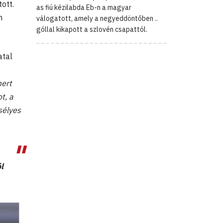
ott.
as fiú kézilabda Eb-n a magyar
n
válogatott, amely a negyeddöntőben ..
góllal kikapott a szlovén csapattól.
atal
mert
t, a
sélyes
l