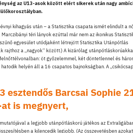
nység az U13-asok között elért sikerek után nagy ambíc
dülőkorosztályban.
nyi kihagyás után – a Statisztika csapata ismét elindult a nő
Marczibányi téri lányok ezúttal már nem az ikonikus Statiszti
űnő egyesület utódjaként létrejött Statisztika Utánpótlás
ak rajthoz a „nagyok” között.) A kizárólag utánpótláskorúakka
 a felnőttélvonalban: öt győzelemmel, két döntetlennel és hár
a hatodik helyén áll a 16 csapatos bajnokságban. A „csikócsa
13 esztendős
Barcsai Sophie
2
at is megnyert,
mutatójával a legjobb utánpótláskorú játékos az Extraligába
sszesítésben a kilencedik legjobb. (Az összevetésben azokat