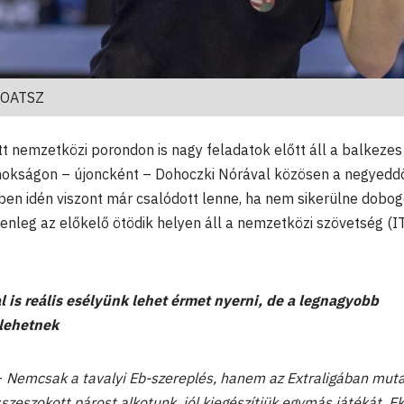
MOATSZ
t nemzetközi porondon is nagy feladatok előtt áll a balkezes 
jnokságon – újoncként – Dohoczki Nórával közösen a negyedd
ben idén viszont már csalódott lenne, ha nem sikerülne dobo
lenleg az előkelő ötödik helyen áll a nemzetközi szövetség (I
l is reális esélyünk lehet érmet nyerni, de a legnagyobb
lehetnek
–
Nemcsak a tavalyi Eb-szereplés, hanem az Extraligában muta
sszeszokott párost alkotunk, jól kiegészítjük egymás játékát. 