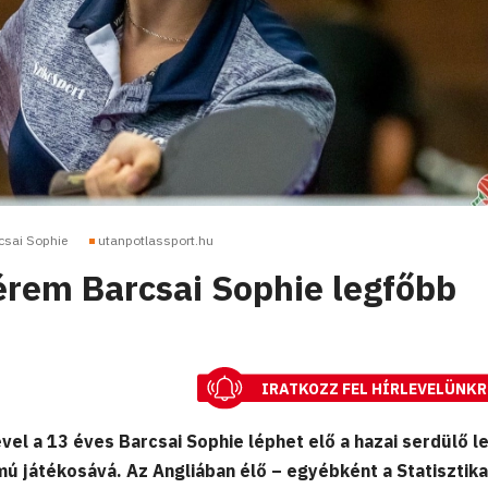
csai Sophie
utanpotlassport.hu
érem Barcsai Sophie legfőbb
IRATKOZZ FEL HÍRLEVELÜNKR
el a 13 éves Barcsai Sophie léphet elő a hazai serdülő l
mú játékosává. Az Angliában élő – egyébként a Statisztika