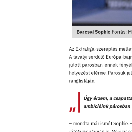
Barcsai Sophie
Forrás: 
Az Extraliga-szereplés mellet
A tavalyi serdülő Európa-ba
jutott párosban, ennek fényé
helyezést elérnie. Párosuk je
ranglistáján.
Úgy érzem, a csapatta
ambícióink párosban 
– mondta már ismét Sophie. 
játékunk alapján is. Nórival ö