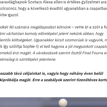
ravilágbajnok Szvitacs Alexa ellen is értékes győzelmet arat
 kölcsönöz, hogy a következő évadtól ugyanabban a csapatba
őrbe igazol.
ndkét fél számára megállapodást kötnünk
– vette át a szót a fi
Ami várhatóan komoly előrelépést jelent nekünk abban, hogy
jelentős költségeket. Ugyanakkor kicsit szomorúak is vagyunk, 
 így szólítja Sophie-t)
el kell hagynia a jól megszokott csapato
emekül érzi magát. A várakozások szerint ősztől Final Fourra e
kmailag is szintlépést jelentene.
osszabb távú céljainkat is, vagyis hogy néhány éven belül
kipróbálja magát. Erre a szabályok szerint tizenötéves kortó