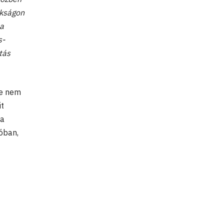
okságon
 a
s-
tás
re nem
it
 a
óban,