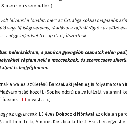
 18 meccsen szerepeltek.)
olt felvenni a fonalat, mert az Extraliga sokkal magasabb szin
lő vagy ifjúsági verseny, ráadásul a rajtnál rögtön az előző év
yis a négy legerősebb csapattal játszottunk.
bban belerázódtam, a papíron gyengébb csapatok ellen pedi
sélyekkel vágtam neki a meccseknek, és szerencsére sikerü
alpot is begyűjtenem.
ak a walesi születésű Barcsai, aki jelenleg is folyamatosan i
Magyarország között. (Sophie eddigi pályafutását, valamint k
ó írásunk
ITT
olvasható.)
 hogy az ugyancsak 13 éves
Dohoczki Nórával
az oldalán pár
ogatott Imre Leila, Ambrus Krisztina kettőst. Eközben egyesbe