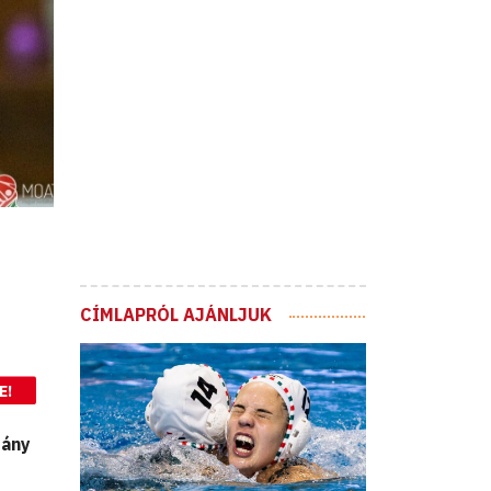
CÍMLAPRÓL AJÁNLJUK
E!
eány