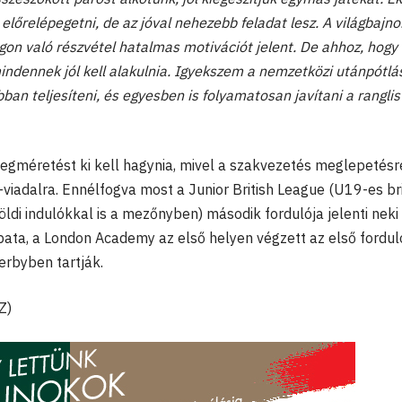
előrelépegetni, de az jóval nehezebb feladat lesz. A világbajn
gon való részvétel hatalmas motivációt jelent. De ahhoz, hogy
 mindennek jól kell alakulnia. Igyekszem a nemzetközi utánpótlá
ban teljesíteni, és egyesben is folyamatosan javítani a ranglis
megméretést ki kell hagynia, mivel a szakvezetés meglepetés
T-viadalra. Ennélfogva most a Junior British League (U19-es br
ldi indulókkal is a mezőnyben) második fordulója jelenti neki
pata, a London Academy az első helyen végzett az első fordul
erbyben tartják.
Z)