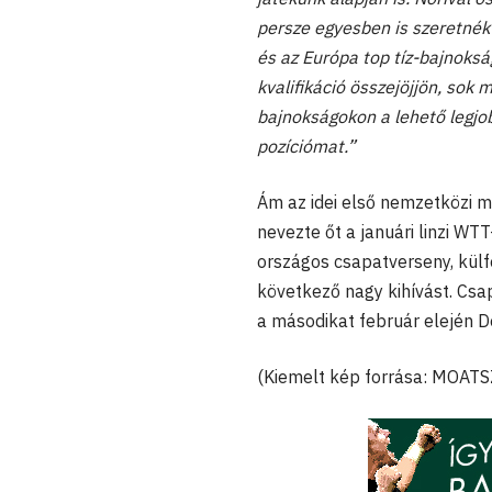
persze egyesben is szeretnék 
és az Európa top tíz-bajnoksá
kvalifikáció összejöjjön, sok
bajnokságokon a lehető legjob
pozíciómat.”
Ám az idei első nemzetközi 
nevezte őt a januári linzi WT
országos csapatverseny, külfö
következő nagy kihívást. Csa
a másodikat február elején D
(Kiemelt kép forrása: MOATS