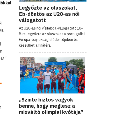
iókkal
Legyőzte az olaszokat,
Eb-döntős az U20-as női
válogatott
i
Az U20-as női vízilabda-válogatott 10–
ka
8-ra legyőzte az olaszokat a portugáliai
Európa-bajnokság elődöntőjében és
l
készülhet a fináléra.
om
pat”
1
„Szinte biztos vagyok
benne, hogy meglesz a
n
mixváltó olimpiai kvótája”