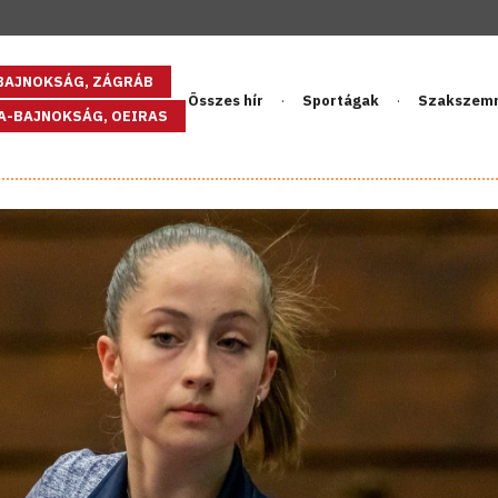
GBAJNOKSÁG, ZÁGRÁB
Összes hír
Sportágak
Szakszem
PA-BAJNOKSÁG, OEIRAS