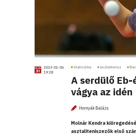
Statisztika
asztalitenisz
Bar
2023-01-06
19:28
A serdülő Eb-
vágya az idén
Hornyák Balázs
Molnár Kendra kiöregedésév
asztaliteniszezők első szá