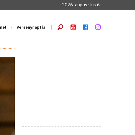
2026. augusztus 6.
mel
Versenynaptár