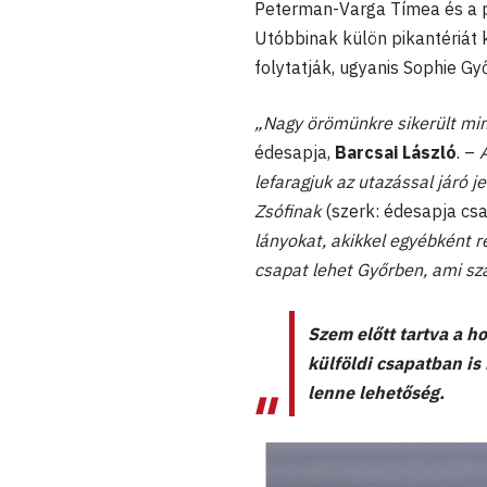
Peterman-Varga Tímea és a pa
Utóbbinak külön pikantériát
folytatják, ugyanis Sophie Gy
„Nagy örömünkre sikerült mi
édesapja,
Barcsai László
. –
lefaragjuk az utazással járó 
Zsófinak
(szerk: édesapja csak
lányokat, akikkel egyébként r
csapat lehet Győrben, ami sza
Szem előtt tartva a h
külföldi csapatban is 
lenne lehetőség.