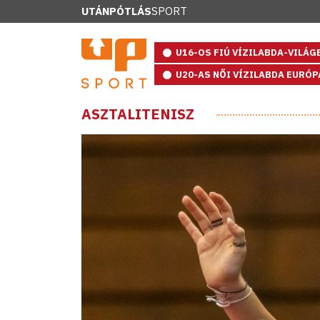
UTÁNPÓTLÁS
SPORT
U16-OS FIÚ VÍZILABDA-VILÁ
U20-AS NŐI VÍZILABDA EURÓ
ASZTALITENISZ