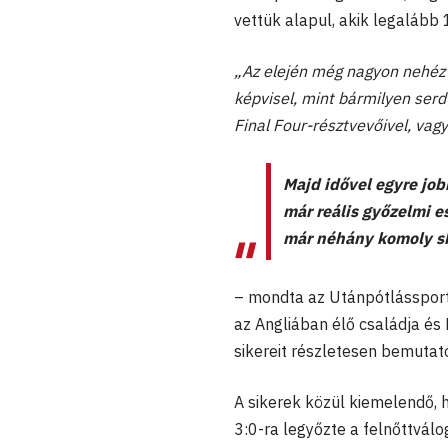
vettük alapul, akik legalább
„Az elején még nagyon nehéz v
képvisel, mint bármilyen serdü
Final Four-résztvevőivel, vag
Majd idővel egyre jo
már reális győzelmi e
már néhány komoly sk
– mondta az Utánpótlássportn
az Angliában élő családja és 
sikereit részletesen bemutat
A sikerek közül kiemelendő,
3:0-ra legyőzte a felnőttvál