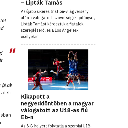
– Lipták Tamás
Az újabb sikeres triatlon-világverseny
után a válogatott szövetségi kapitányát,
tet
Lipták Tamást kérdeztük a fiatalok
ad
szerepléséről és a Los Angeles-i
esélyekről.
g
lt
ngázik
ezdeti
Kikapott a
negyeddöntőben a magyar
válogatott az U18-as fiú
osban
Eb-n
n
Az 5-8. helyért folytatja a szerbiai U18-