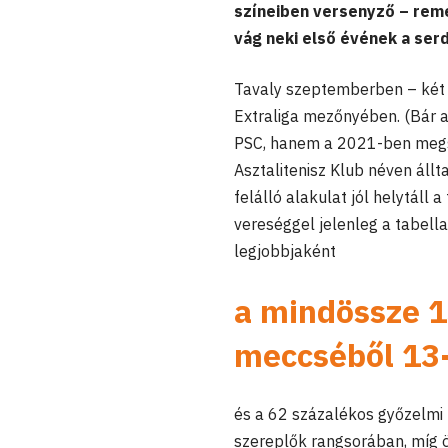
színeiben versenyző – remé
vág neki első évének a ser
Tavaly szeptemberben – két év
Extraliga mezőnyében. (Bár a 
PSC, hanem a 2021-ben megsz
Asztalitenisz Klub néven állt
felálló alakulat jól helytáll
vereséggel jelenleg a tabell
legjobbjaként
a mindössze 
meccséből 13-
és a 62 százalékos győzelmi 
szereplők rangsorában, míg ö