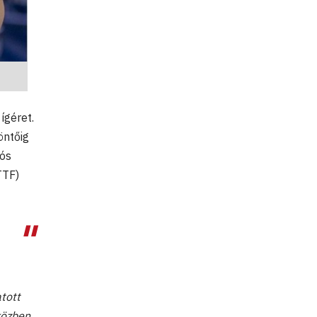
ígéret.
öntőig
gós
TTF)
tott
Eközben