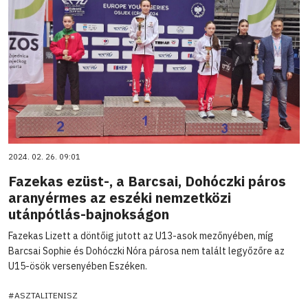
2024. 02. 26. 09:01
Fazekas ezüst-, a Barcsai, Dohóczki páros
aranyérmes az eszéki nemzetközi
utánpótlás-bajnokságon
Fazekas Lizett a döntőig jutott az U13-asok mezőnyében, míg
Barcsai Sophie és Dohóczki Nóra párosa nem talált legyőzőre az
U15-ösök versenyében Eszéken.
#ASZTALITENISZ