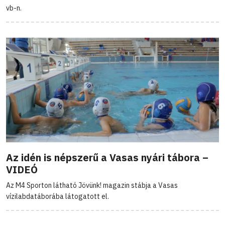
vb-n.
Az idén is népszerű a Vasas nyári tábora –
VIDEÓ
Az M4 Sporton látható Jövünk! magazin stábja a Vasas
vízilabdatáborába látogatott el.