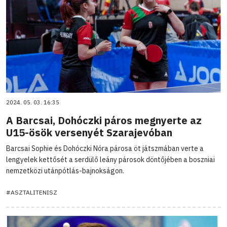
2024. 05. 03. 16:35
A Barcsai, Dohóczki páros megnyerte az
U15-ösök versenyét Szarajevóban
Barcsai Sophie és Dohóczki Nóra párosa öt játszmában verte a
lengyelek kettősét a serdülő leány párosok döntőjében a boszniai
nemzetközi utánpótlás-bajnokságon.
#ASZTALITENISZ