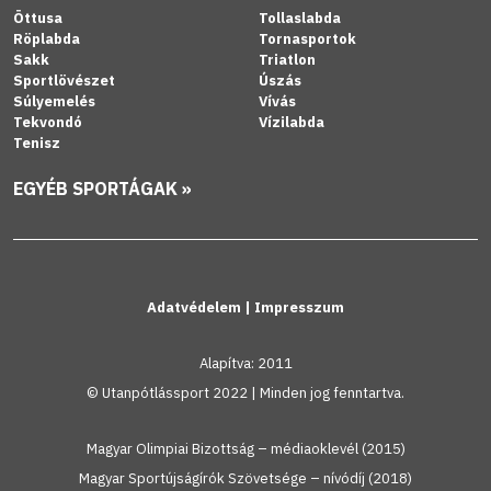
Öttusa
Tollaslabda
Röplabda
Tornasportok
Sakk
Triatlon
Sportlövészet
Úszás
Súlyemelés
Vívás
Tekvondó
Vízilabda
Tenisz
EGYÉB SPORTÁGAK »
Adatvédelem
|
Impresszum
Alapítva: 2011
© Utanpótlássport 2022 | Minden jog fenntartva.
Magyar Olimpiai Bizottság – médiaoklevél (2015)
Magyar Sportújságírók Szövetsége – nívódíj (2018)