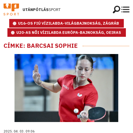
UTÁNPÓTLÁS
SPORT
U16-OS FIÚ VÍZILABDA-VILÁGBAJNOKSÁG, ZÁGRÁB
U20-AS NŐI VÍZILABDA EURÓPA-BAJNOKSÁG, OEIRAS
CÍMKE: BARCSAI SOPHIE
2025. 04. 03. 09:06