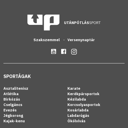
UTÁNPÓTLÁS
SPORT
Szakszemmel
Versenynaptár
SPORTÁGAK
Asztalitenisz
Karate
Atlétika
Kerékpársportok
Birkózás
Kézilabda
Cselgáncs
Korcsolyasportok
Evezés
Kosárlabda
Jégkorong
Labdarúgás
Kajak-kenu
Ökölvívás