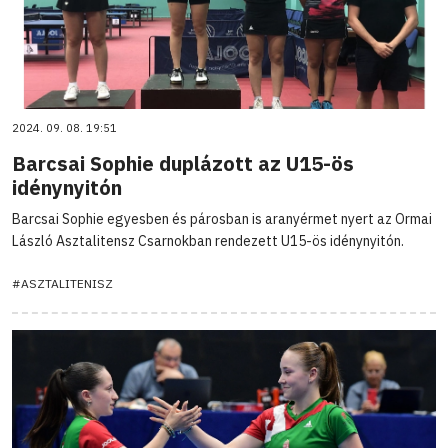
2024. 09. 08. 19:51
Barcsai Sophie duplázott az U15-ös
idénynyitón
Barcsai Sophie egyesben és párosban is aranyérmet nyert az Ormai
László Asztalitensz Csarnokban rendezett U15-ös idénynyitón.
#ASZTALITENISZ