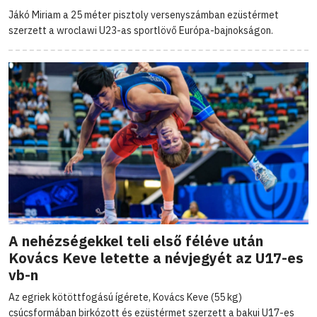
Jákó Miriam a 25 méter pisztoly versenyszámban ezüstérmet
szerzett a wroclawi U23-as sportlövő Európa-bajnokságon.
A nehézségekkel teli első féléve után
Kovács Keve letette a névjegyét az U17-es
vb-n
Az egriek kötöttfogású ígérete, Kovács Keve (55 kg)
csúcsformában birkózott és ezüstérmet szerzett a bakui U17-es