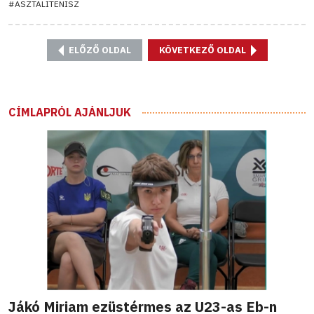
#ASZTALITENISZ
ELŐZŐ OLDAL
KÖVETKEZŐ OLDAL
CÍMLAPRÓL AJÁNLJUK
Jákó Miriam ezüstérmes az U23-as Eb-n