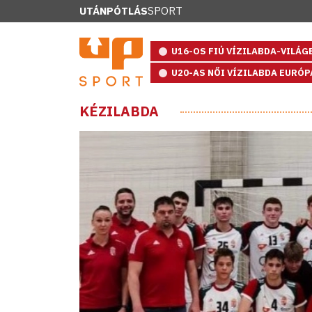
UTÁNPÓTLÁS
SPORT
U16-OS FIÚ VÍZILABDA-VILÁ
U20-AS NŐI VÍZILABDA EURÓ
KÉZILABDA