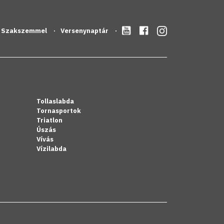
Szakszemmel
Versenynaptár
Tollaslabda
Tornasportok
Triatlon
Úszás
Vívás
Vízilabda