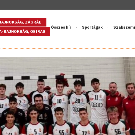
GBAJNOKSÁG, ZÁGRÁB
Összes hír
Sportágak
Szakszem
PA-BAJNOKSÁG, OEIRAS