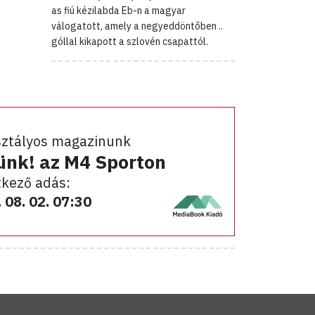
as fiú kézilabda Eb-n a magyar
válogatott, amely a negyeddöntőben ..
góllal kikapott a szlovén csapattól.
sztályos magazinunk
ünk! az M4 Sporton
kező adás:
 08. 02. 07:30