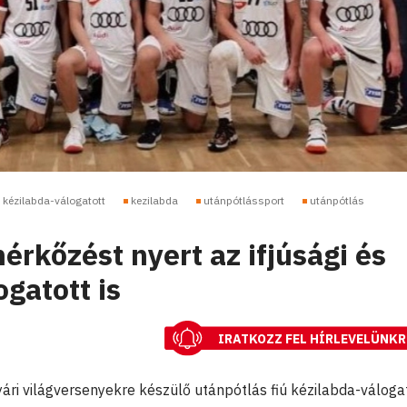
i kézilabda-válogatott
kezilabda
utánpótlássport
utánpótlás
érkőzést nyert az ifjúsági és
ogatott is
IRATKOZZ FEL HÍRLEVELÜNKR
yári világversenyekre készülő utánpótlás fiú kézilabda-váloga