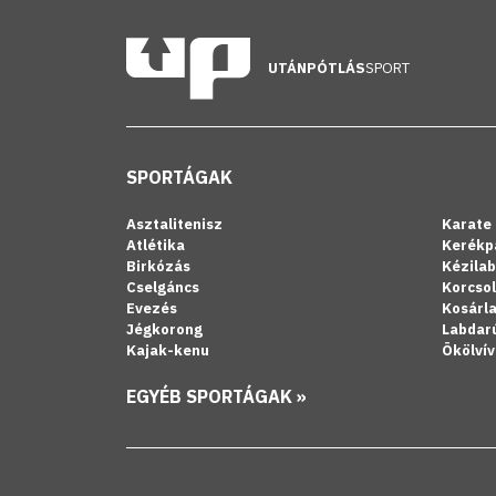
UTÁNPÓTLÁS
SPORT
SPORTÁGAK
Asztalitenisz
Karate
Atlétika
Kerékp
Birkózás
Kézila
Cselgáncs
Korcso
Evezés
Kosárl
Jégkorong
Labdar
Kajak-kenu
Ökölvív
EGYÉB SPORTÁGAK »