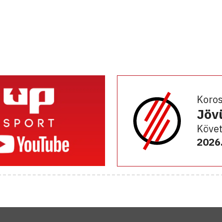
Koro
Jöv
Követ
2026.