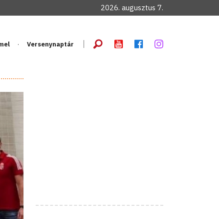
2026. augusztus 7.
mel
Versenynaptár