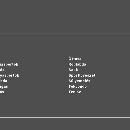
Öttusa
ársportok
Röplabda
bda
Sakk
lyasportok
Sportlövészet
abda
Súlyemelés
úgás
Tekvondó
ás
Tenisz