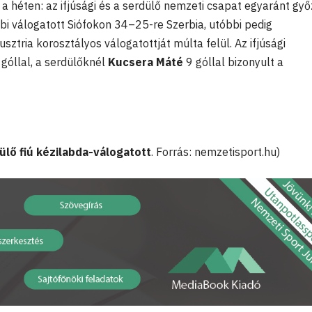
héten: az ifjúsági és a serdülő nemzeti csapat egyaránt győ
i válogatott Siófokon 34–25-re Szerbia, utóbbi pedig
tria korosztályos válogatottját múlta felül. Az ifjúsági
góllal, a serdülőknél
Kucsera Máté
9 góllal bizonyult a
ülő fiú kézilabda-válogatott
. Forrás: nemzetisport.hu)