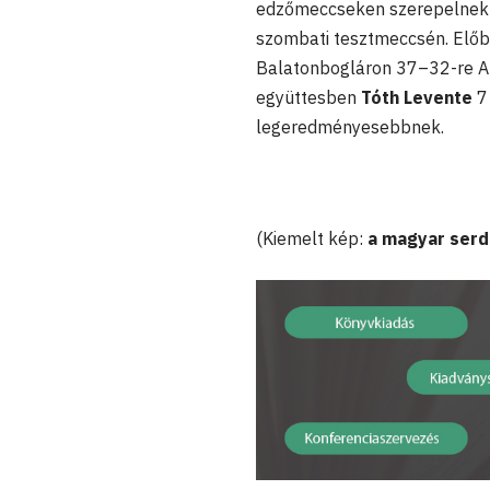
edzőmeccseken szerepelnek a 
szombati tesztmeccsén. Előbb
Balatonbogláron 37–32-re Ausz
együttesben
Tóth Levente
7 
legeredményesebbnek.
(Kiemelt kép:
a magyar serd