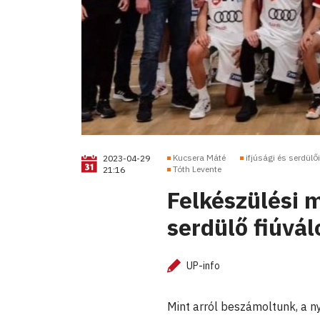
Kucsera Máté
ifjúsági és serdülő
2023-04-29
Tóth Levente
21:16
Felkészülési m
serdülő fiúvál
UP-info
Mint arról beszámoltunk, a n