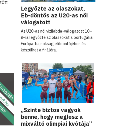
zött
Legyőzte az olaszokat,
Eb-döntős az U20-as női
válogatott
Az U20-as női vízilabda-válogatott 10–
8-ra legyőzte az olaszokat a portugáliai
Európa-bajnokság elődöntőjében és
készülhet a fináléra.
„Szinte biztos vagyok
benne, hogy meglesz a
mixváltó olimpiai kvótája”