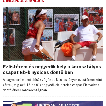
CÍMLAPRÓL AJÁNLJUK
Ezüstérem és negyedik hely a korosztályos
csapat Eb-k nyolcas döntőiben
A nagyszerű menetelésük végén az U16-os lányok ezüstérmesként
zártak, míg az U16-os fiúk negyedikek lettek a csapat Eb nyolcas
döntőjében Franciaországban.