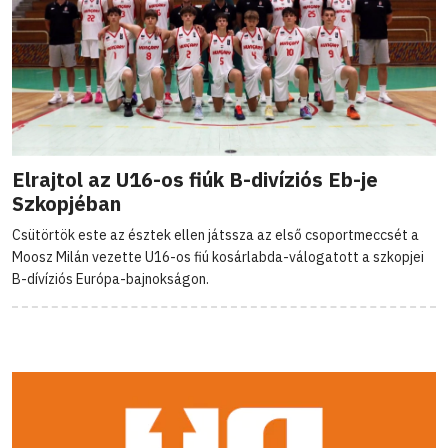
Elrajtol az U16-os fiúk B-divíziós Eb-je
Szkopjéban
Csütörtök este az észtek ellen játssza az első csoportmeccsét a
Moosz Milán vezette U16-os fiú kosárlabda-válogatott a szkopjei
B-dívíziós Európa-bajnokságon.