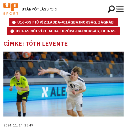
UTÁNPÓTLÁS
SPORT
U16-OS FIÚ VÍZILABDA-VILÁGBAJNOKSÁG, ZÁGRÁB
U20-AS NŐI VÍZILABDA EURÓPA-BAJNOKSÁG, OEIRAS
CÍMKE: TÓTH LEVENTE
2024. 11. 14. 15:49