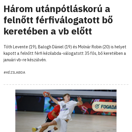
Három utánpótláskorú a
felnőtt férfiválogatott bő
keretében a vb előtt
Tóth Levente (19), Balogh Dániel (19) és Molnár Robin (20) is helyet
kapott a felnőtt férfi kézilabda-válogatott 35 fős, bő keretében a
januári vb-re készülvén.
#KÉZILABDA