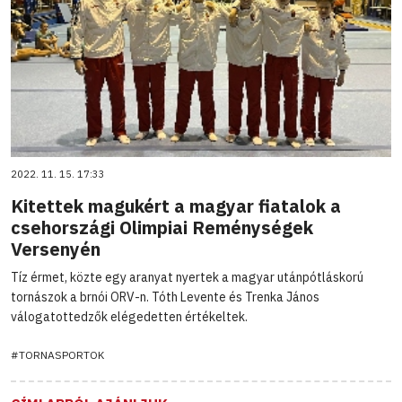
2022. 11. 15. 17:33
Kitettek magukért a magyar fiatalok a
csehországi Olimpiai Reménységek
Versenyén
Tíz érmet, közte egy aranyat nyertek a magyar utánpótláskorú
tornászok a brnói ORV-n. Tóth Levente és Trenka János
válogatottedzők elégedetten értékeltek.
#TORNASPORTOK