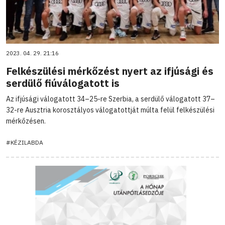
2023. 04. 29. 21:16
Felkészülési mérkőzést nyert az ifjúsági és
serdülő fiúválogatott is
Az ifjúsági válogatott 34–25-re Szerbia, a serdülő válogatott 37–
32-re Ausztria korosztályos válogatottját múlta felül felkészülési
mérkőzésen.
#KÉZILABDA