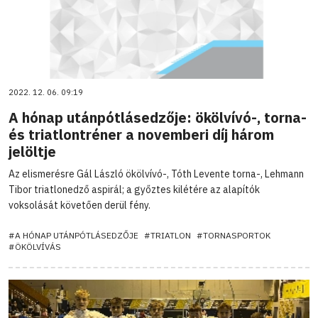
2022. 12. 06. 09:19
A hónap utánpótlásedzője: ökölvívó-, torna-
és triatlontréner a novemberi díj három
jelöltje
Az elismerésre Gál László ökölvívó-, Tóth Levente torna-, Lehmann
Tibor triatlonedző aspirál; a győztes kilétére az alapítók
voksolását követően derül fény.
#A HÓNAP UTÁNPÓTLÁSEDZŐJE
#TRIATLON
#TORNASPORTOK
#ÖKÖLVÍVÁS