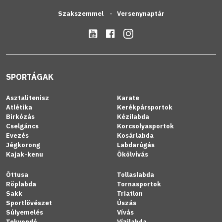
Szakszemmel
Versenynaptár
SPORTÁGAK
Asztalitenisz
Karate
Atlétika
Kerékpársportok
Birkózás
Kézilabda
Cselgáncs
Korcsolyasportok
Evezés
Kosárlabda
Jégkorong
Labdarúgás
Kajak-kenu
Ökölvívás
Öttusa
Tollaslabda
Röplabda
Tornasportok
Sakk
Triatlon
Sportlövészet
Úszás
Súlyemelés
Vívás
Tekvondó
Vízilabda