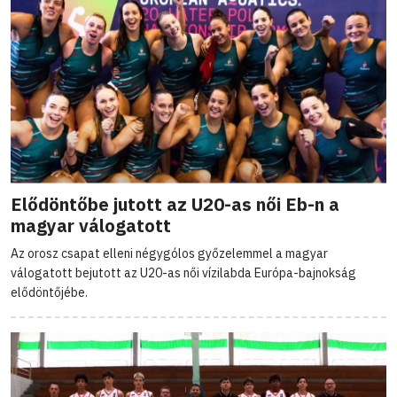
Elődöntőbe jutott az U20-as női Eb-n a
magyar válogatott
Az orosz csapat elleni négygólos győzelemmel a magyar
válogatott bejutott az U20-as női vízilabda Európa-bajnokság
elődöntőjébe.