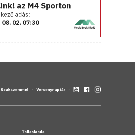
ünk! az M4 Sporton
kező adás:
 08. 02. 07:30
Szakszemmel
Versenynaptár
Tollaslabda