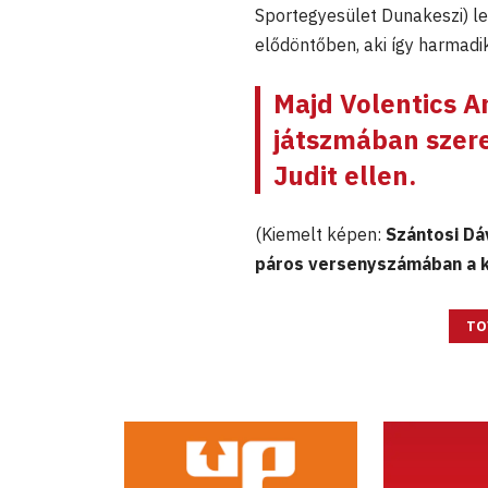
Sportegyesület Dunakeszi) le
elődöntőben, aki így harmadi
Majd
Volentics A
játszmában szere
Judit
ellen.
(Kiemelt képen:
Szántosi Dá
páros versenyszámában a k
TO