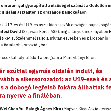
om arannyal gyarapította elsőségei számát a Gödöllőn é
ifjúsági asztalitenisz országos bajnokságon.
 az U17-es és U19-es asztaliteniszezők országos bajnokságá
ntosi Dávid
(Szarvasi Körös ASE), míg a lányok mezőnyében
két-két győzelemmel rajtolt, miután egyesben és párosban is
a fiatalabb korosztályban.
osokkal folytatódott a program a Marczibányi téren.
ár ezúttal egymás oldalán indult, és
ovább a sikersorozatot: az U19-esek és 
s a dobogó legfelső fokára állhattak fe
ra nyerve a fináléban.
Wei Chen Yu, Balogh Ágnes Kira
(Magyar-Kínai Asztalitenisz