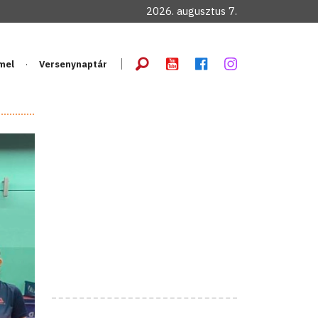
2026. augusztus 7.
mel
Versenynaptár