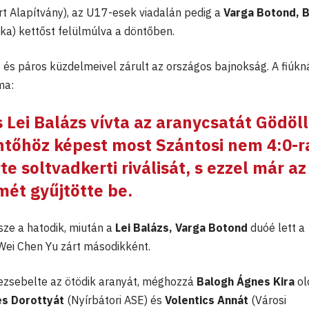
ért Alapítvány), az U17-esek viadalán pedig a
Varga Botond, B
tika) kettőst felülmúlva a döntőben.
s páros küzdelmeivel zárult az országos bajnokság. A fiúkn
ma:
s
Lei Balázs
vívta az aranycsatát Gödöll
tőhöz képest most Szántosi nem 4:0-r
e soltvadkerti riválisát, s ezzel már az
mét gyűjtötte be.
sze a hatodik, miután a
Lei Balázs, Varga Botond
duóé lett a
Wei Chen Yu zárt másodikként.
ezsebelte az ötödik aranyát, méghozzá
Balogh Ágnes Kira
ol
es Dorottyát
(Nyírbátori ASE)
és
Volentics Annát
(Városi