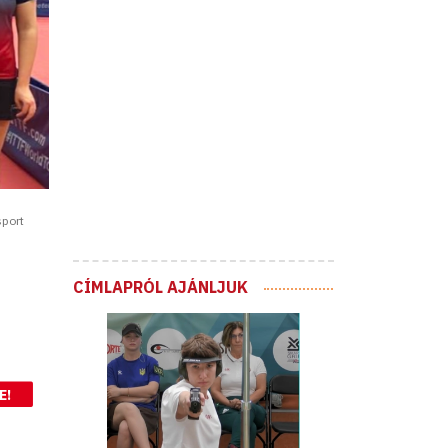
sport
CÍMLAPRÓL AJÁNLJUK
E!