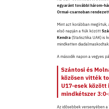
egyaránt további három-hár
Ormai-csarnoban rendezett 
Mint azt korábban megírtuk,
első napján a fiúk között
Szá
Kendra
(Statisztika UAK) is 
mindketten diadalmaskodtak 
A második napon a vegyes pár
Szántosi és Moln
közösen vitték t
U17-esek között i
mindkétszer 3:0-
Az idősebbek versenyében a