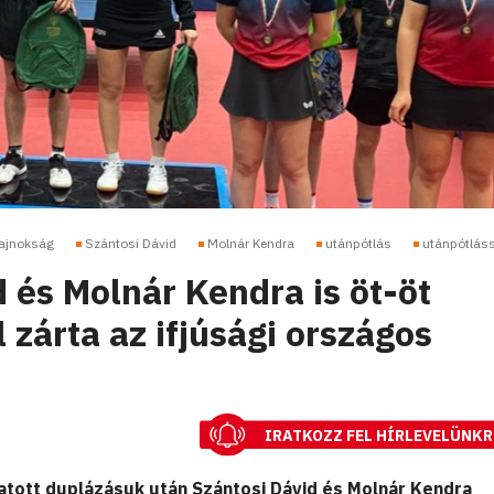
bajnokság
Szántosi Dávid
Molnár Kendra
utánpótlás
utánpótlás
 és Molnár Kendra is öt-öt
zárta az ifjúsági országos
IRATKOZZ FEL HÍRLEVELÜNKR
tott duplázásuk után Szántosi Dávid és Molnár Kendra