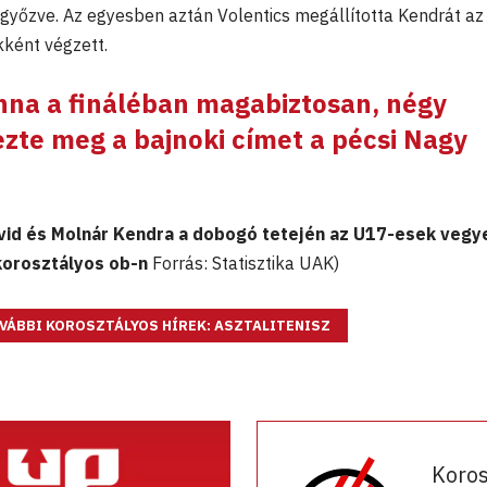
győzve. Az egyesben aztán Volentics megállította Kendrát az
kként végzett.
nna
a fináléban magabiztosan, négy
zte meg a bajnoki címet a pécsi
Nagy
vid és Molnár Kendra a dobogó tetején az U17-esek vegy
orosztályos ob-n
Forrás: Statisztika UAK)
VÁBBI KOROSZTÁLYOS HÍREK: ASZTALITENISZ
Koro