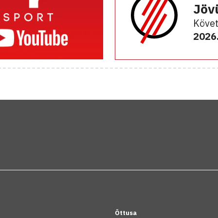
Jöv
Követ
2026.
Öttusa