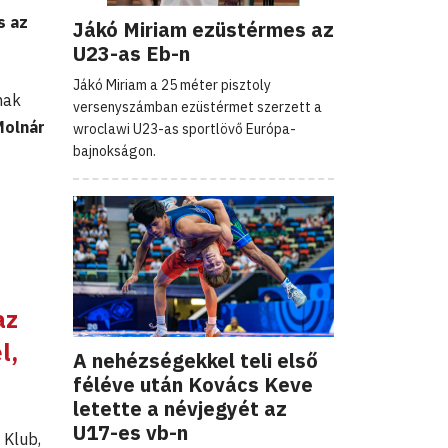
s az
Jákó Miriam ezüstérmes az
U23-as Eb-n
Jákó Miriam a 25 méter pisztoly
nak
versenyszámban ezüstérmet szerzett a
Molnár
wroclawi U23-as sportlövő Európa-
bajnokságon.
az
l,
A nehézségekkel teli első
féléve után Kovács Keve
letette a névjegyét az
U17-es vb-n
 Klub,