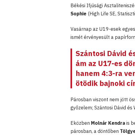
Békési Ifjúsági Asztalitenisz
Sophie
(High Life SE, Statisz
Vasárnap az U19-esek egyes é
ismét érvényesült a papírfor
Szántosi Dávid
é
ám az U17-es dön
hanem 4:3-ra vert
ötödik bajnoki cí
Párosban viszont nem jött ös
győzelem; Szántosi Dávid és 
Eközben
Molnár Kendra
is b
párosban, a döntőben
Tölgy