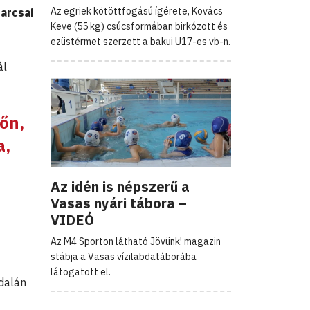
Az egriek kötöttfogású ígérete, Kovács
arcsai
Keve (55 kg) csúcsformában birkózott és
ezüstérmet szerzett a bakui U17-es vb-n.
ál
őn,
a,
Az idén is népszerű a
Vasas nyári tábora –
VIDEÓ
Az M4 Sporton látható Jövünk! magazin
stábja a Vasas vízilabdatáborába
látogatott el.
dalán