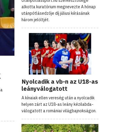
Utanpotlassport.hu szerkesztősége
alkotta kuratórium megnevezte A hónap
utánpótlásedzője díj júliusi kiírásának
három jelöltjét.
k
Nyolcadik a vb-n az U18-as
leányválogatott
 a
A kínaiak ellen vereség után a nyolcadik
helyen zárt az U18-as leány kézilabda-
válogatott a romániai világbajnokságon.