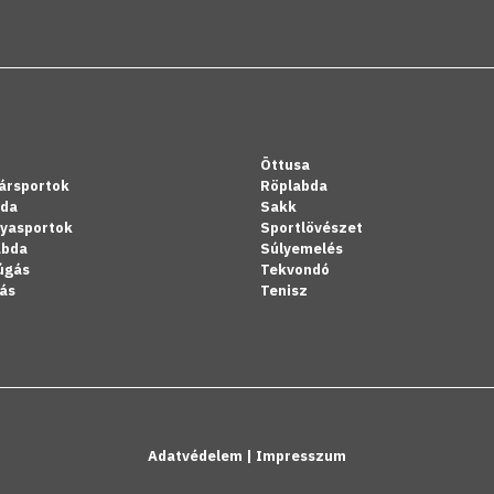
Öttusa
ársportok
Röplabda
bda
Sakk
lyasportok
Sportlövészet
abda
Súlyemelés
úgás
Tekvondó
ás
Tenisz
Adatvédelem
|
Impresszum