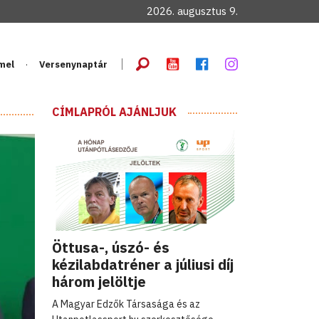
2026. augusztus 9.
mel
Versenynaptár
CÍMLAPRÓL AJÁNLJUK
Öttusa-, úszó- és
kézilabdatréner a júliusi díj
három jelöltje
A Magyar Edzők Társasága és az