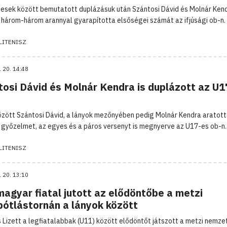
esek között bemutatott duplázásuk után Szántosi Dávid és Molnár Kend
 három-három arannyal gyarapította elsőségei számát az ifjúsági ob-n.
LITENISZ
. 20. 14:48
tosi Dávid és Molnár Kendra is duplázott az U1
között Szántosi Dávid, a lányok mezőnyében pedig Molnár Kendra aratott
 győzelmet, az egyes és a páros versenyt is megnyerve az U17-es ob-n.
LITENISZ
. 20. 13:10
agyar fiatal jutott az elődöntőbe a metzi
pótlástornán a lányok között
 Lizett a legfiatalabbak (U11) között elődöntőt játszott a metzi nemze