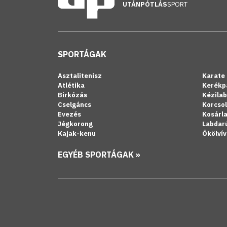
UTÁNPÓTLÁS
SPORT
SPORTÁGAK
Asztalitenisz
Karate
Atlétika
Kerékp
Birkózás
Kézila
Cselgáncs
Korcso
Evezés
Kosárl
Jégkorong
Labdar
Kajak-kenu
Ökölvív
EGYÉB SPORTÁGAK »