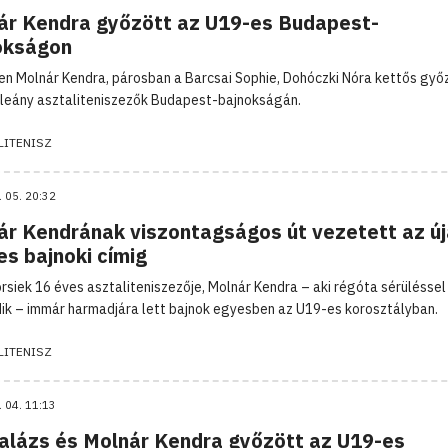
ár Kendra győzött az U19-es Budapest-
okságon
n Molnár Kendra, párosban a Barcsai Sophie, Dohóczki Nóra kettős győ
leány asztaliteniszezők Budapest-bajnokságán.
LITENISZ
. 05. 20:32
ár Kendrának viszontagságos út vezetett az ú
s bajnoki címig
rsiek 16 éves asztaliteniszezője, Molnár Kendra – aki régóta sérüléssel
ik – immár harmadjára lett bajnok egyesben az U19-es korosztályban.
LITENISZ
. 04. 11:13
Balázs és Molnár Kendra győzött az U19-es