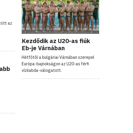
zött az
Kezdődik az U20-as fiúk
Eb-je Várnában
Hétfőtől a bulgáriai Várnában szerepel
Európa-bajnokságon az U20-as férfi
jabb
vízilabda-válogatott.