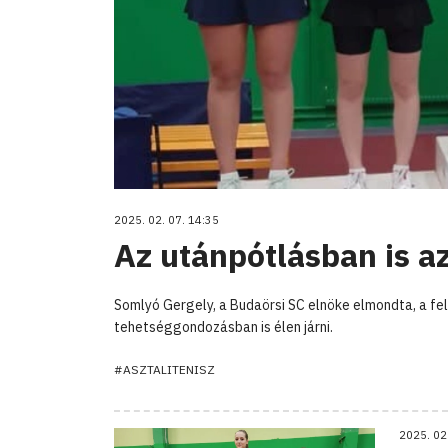
2025. 02. 07. 14:35
Az utánpótlásban is az
Somlyó Gergely, a Budaörsi SC elnöke elmondta, a fe
tehetséggondozásban is élen járni.
#ASZTALITENISZ
2025. 02