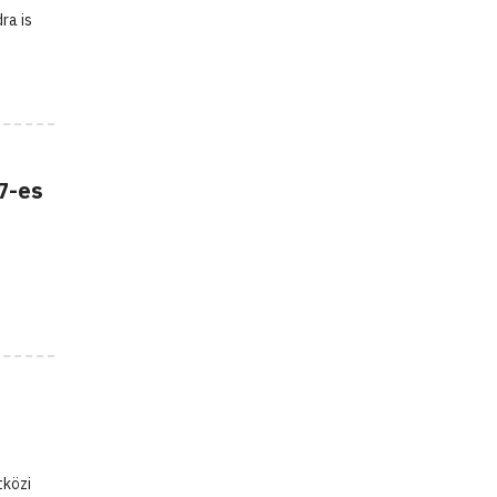
ra is
7-es
tközi