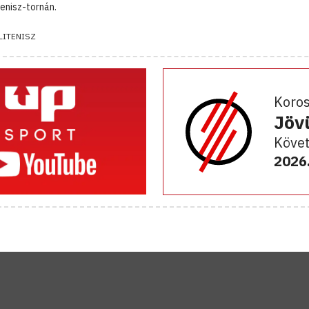
tenisz-tornán.
LITENISZ
Koro
Jöv
Követ
2026.