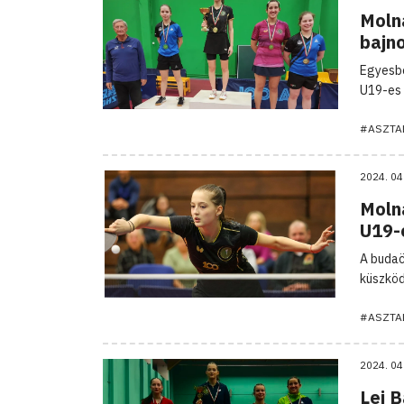
Moln
bajn
Egyesbe
U19-es 
#ASZTA
2024. 04
Moln
U19-e
A budaö
küszköd
#ASZTA
2024. 04
Lei 