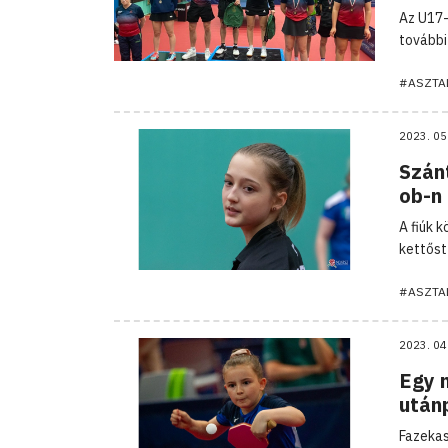
Az U17-
további
#ASZTA
2023. 05
Szán
ob-n
A fiúk 
kettőst
#ASZTA
2023. 04
Egy m
után
Fazekas