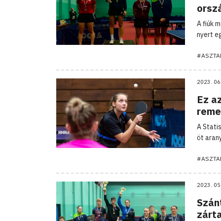
orsz
A fiúk 
nyert e
#ASZTA
2023. 06
Ez az
remek
A Stati
öt aran
#ASZTA
2023. 05
Szán
zárt