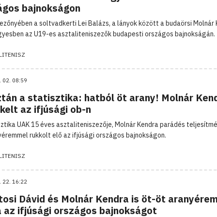
ágos bajnokságon
mezőnyében a soltvadkerti Lei Balázs, a lányok között a budaörsi Molnár
gyesben az U19-es asztaliteniszezők budapesti országos bajnokságán.
LITENISZ
. 02. 08:59
tán a statisztika: hatból öt arany! Molnár Ken
elt az ifjúsági ob-n
sztika UAK 15 éves asztaliteniszezője, Molnár Kendra parádés teljesítmé
yéremmel rukkolt elő az ifjúsági országos bajnokságon.
LITENISZ
. 22. 16:22
tosi Dávid és Molnár Kendra is öt-öt aranyére
a az ifjúsági országos bajnokságot