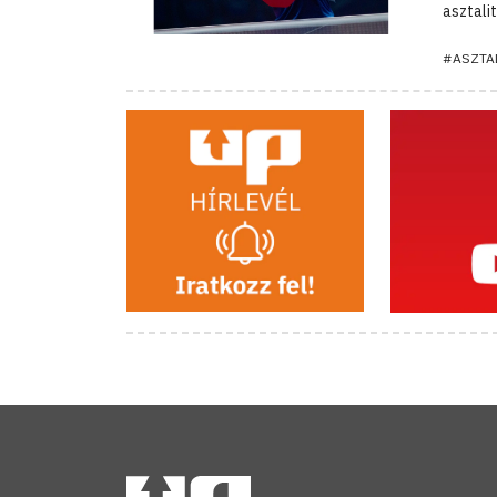
asztali
#ASZTA