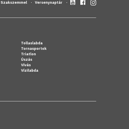
Szakszemmel
Versenynaptár
Tollaslabda
Tornasportok
Triatlon
Úszás
Vívás
Vízilabda