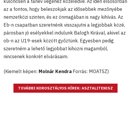
különösen a tanév végéhez közeledve. Az idén elsősorban
az a fontos, hogy beleszokjak az idősebbek mezőnyébe
nemzetközi szinten, és ez önmagában is nagy kihívás. Az
Eb-n csapatban szeretnénk visszajutni a legjobbak közé,
párosban jó esélyekkel indulunk Balogh Kirával, akivel az
ob-n az U19-esek között győztünk. Egyesben pedig
szeretném a lehető legjobbat kihozni magamból,
nincsenek konkrét elvárásaim.
(Kiemelt képen:
Molnár Kendra
Forrás: MOATSZ)
TOVÁBBI KOROSZTÁLYOS HÍREK: ASZTALITENISZ