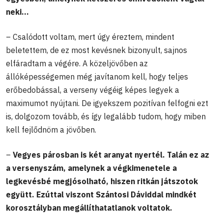
neki…
– Csalódott voltam, mert úgy éreztem, mindent
beletettem, de ez most kevésnek bizonyult, sajnos
elfáradtam a végére. A közeljövőben az
állóképességemen még javítanom kell, hogy teljes
erőbedobással, a verseny végéig képes legyek a
maximumot nyújtani. De igyekszem pozitívan felfogni ezt
is, dolgozom tovább, és így legalább tudom, hogy miben
kell fejlődnöm a jövőben.
–
Vegyes párosban is két aranyat nyertél. Talán ez az
a versenyszám, amelynek a végkimenetele a
legkevésbé megjósolható, hiszen ritkán játszotok
együtt. Ezúttal viszont Szántosi Dáviddal mindkét
korosztályban megállíthatatlanok voltatok.