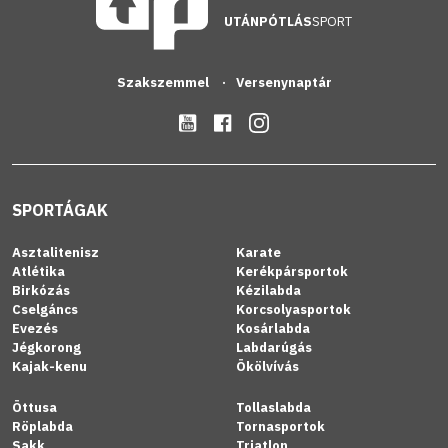
UTÁNPÓTLÁS
SPORT
Szakszemmel
Versenynaptár
SPORTÁGAK
Asztalitenisz
Karate
Atlétika
Kerékpársportok
Birkózás
Kézilabda
Cselgáncs
Korcsolyasportok
Evezés
Kosárlabda
Jégkorong
Labdarúgás
Kajak-kenu
Ökölvívás
Öttusa
Tollaslabda
Röplabda
Tornasportok
Sakk
Triatlon