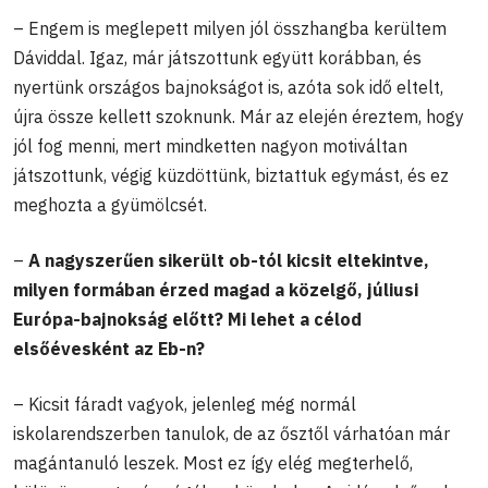
– Engem is meglepett milyen jól összhangba kerültem
Dáviddal. Igaz, már játszottunk együtt korábban, és
nyertünk országos bajnokságot is, azóta sok idő eltelt,
újra össze kellett szoknunk. Már az elején éreztem, hogy
jól fog menni, mert mindketten nagyon motiváltan
játszottunk, végig küzdöttünk, biztattuk egymást, és ez
meghozta a gyümölcsét.
–
A nagyszerűen sikerült ob-tól kicsit eltekintve,
milyen formában érzed magad a közelgő, júliusi
Európa-bajnokság előtt? Mi lehet a célod
elsőévesként az Eb-n?
– Kicsit fáradt vagyok, jelenleg még normál
iskolarendszerben tanulok, de az ősztől várhatóan már
magántanuló leszek. Most ez így elég megterhelő,