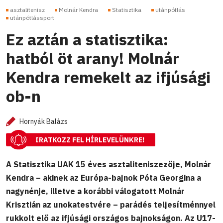
asztalitenisz
Molnár Kendra
Statisztika
utánpótlás
utánpótlássport
Ez aztán a statisztika:
hatból öt arany! Molnár
Kendra remekelt az ifjúsági
ob-n
Hornyák Balázs
IRATKOZZ FEL HÍRLEVELÜNKRE!
A Statisztika UAK 15 éves asztaliteniszezője, Molnár
Kendra – akinek az Európa-bajnok Póta Georgina a
nagynénje, illetve a korábbi válogatott Molnár
Krisztián az unokatestvére – parádés teljesítménnyel
rukkolt elő az ifjúsági országos bajnokságon. Az U17-