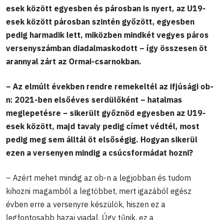
esek között egyesben és párosban is nyert, az U19-
esek között párosban szintén győzött, egyesben
pedig harmadik lett, miközben mindkét vegyes páros
versenyszámban diadalmaskodott – így összesen öt
arannyal zárt az Ormai-csarnokban.
– Az elmúlt években rendre remekeltél az ifjúsági ob-
n: 2021-ben elsőéves serdülőként – hatalmas
meglepetésre – sikerült győznöd egyesben az U19-
esek között, majd tavaly pedig címet védtél, most
pedig meg sem álltál öt elsőségig. Hogyan sikerül
ezen a versenyen mindig a csúcsformádat hozni?
– Azért mehet mindig az ob-n a legjobban és tudom
kihozni magamból a legtöbbet, mert igazából egész
évben erre a versenyre készülök, hiszen ez a
legfontosabb hazai viadal. Úgy tűnik, ez a