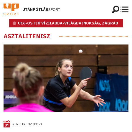
UTÁNPÓTLÁS
SPORT
U16-OS FIÚ VÍZILABDA-VILÁGBAJNOKSÁG, ZÁGRÁB
ASZTALITENISZ
2023-06-02 08:59