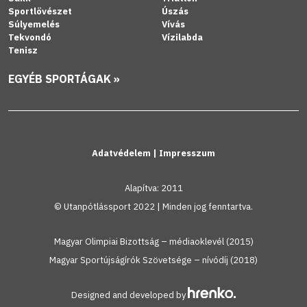
Sportlövészet
Úszás
Súlyemelés
Vívás
Tekvondó
Vízilabda
Tenisz
EGYÉB SPORTÁGAK »
Adatvédelem
|
Impresszum
Alapítva: 2011
© Utanpótlássport 2022 | Minden jog fenntartva.
Magyar Olimpiai Bizottság – médiaoklevél (2015)
Magyar Sportújságírók Szövetsége – nívódíj (2018)
Designed and developed by