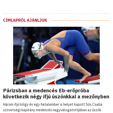
CÍMLAPRÓL AJÁNLJUK
Párizsban a medencés Eb-erőpróba
következik négy ifjú úszónkkal a mezőnyben
Három ifjú hölgy és egy fiatalember is helyet kapott Sós Csaba
szövetségi kapitány medencés nagyválogatottjában az úszók