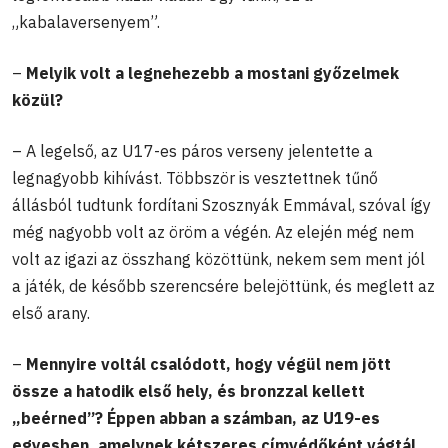
„kabalaversenyem”.
–
Melyik volt a legnehezebb a mostani győzelmek
közül?
– A legelső, az U17-es páros verseny jelentette a
legnagyobb kihívást. Többször is vesztettnek tűnő
állásból tudtunk fordítani Szosznyák Emmával, szóval így
még nagyobb volt az öröm a végén. Az elején még nem
volt az igazi az összhang közöttünk, nekem sem ment jól
a játék, de később szerencsére belejöttünk, és meglett az
első arany.
–
Mennyire voltál csalódott, hogy végül nem jött
össze a hatodik első hely, és bronzzal kellett
„beérned”? Éppen abban a számban, az U19-es
egyesben, amelynek kétszeres címvédőként vágtál