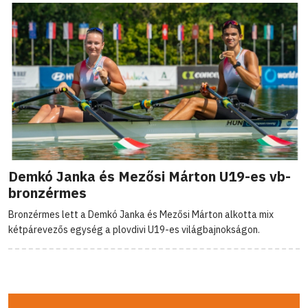
Demkó Janka és Mezősi Márton U19-es vb-
bronzérmes
Bronzérmes lett a Demkó Janka és Mezősi Márton alkotta mix
kétpárevezős egység a plovdivi U19-es világbajnokságon.