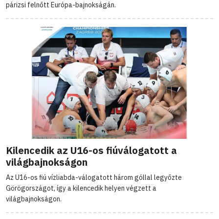
párizsi felnőtt Európa-bajnokságán.
Kilencedik az U16-os fiúválogatott a
világbajnokságon
Az U16-os fiú vízliabda-válogatott három góllal legyőzte
Görögországot, így a kilencedik helyen végzett a
világbajnokságon.