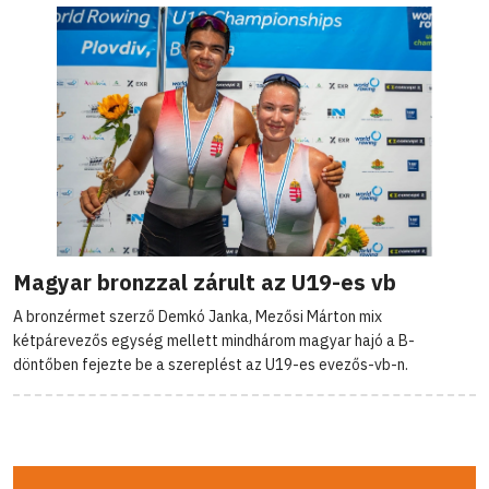
Magyar bronzzal zárult az U19-es vb
A bronzérmet szerző Demkó Janka, Mezősi Márton mix
kétpárevezős egység mellett mindhárom magyar hajó a B-
döntőben fejezte be a szereplést az U19-es evezős-vb-n.