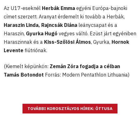
Az U17-eseknél
Herbák Emma
egyéni Európa-bajnoki
címet szerzett. Aranyat érdemelt ki tovább a Herbák,
Haraszin Linda, Rajncsák Diána
leánycsapat és a
Haraszin,
Gyurka Hugó
vegyes váltó. Ezüst járt egyéniben
Haraszinnak és a
Kiss-Szőlösi Álmos
, Gyurka,
Hornok
Levente
fiútriónak.
(Kiemelt képünkön:
Zemán Zóra fogadja a célban
Tamás Botondot
Forrás: Modern Pentathlon Lithuania)
TOVÁBBI KOROSZTÁLYOS HÍREK: ÖTTUSA