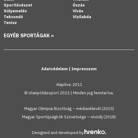
Sportlövészet
Úszás
Súlyemelés
Vívás
Tekvondó
Vízilabda
Tenisz
EGYÉB SPORTÁGAK »
Adatvédelem
|
Impresszum
Alapítva: 2011
© Utanpótlássport 2022 | Minden jog fenntartva.
Magyar Olimpiai Bizottság – médiaoklevél (2015)
Magyar Sportújságírók Szövetsége – nívódíj (2018)
Designed and developed by