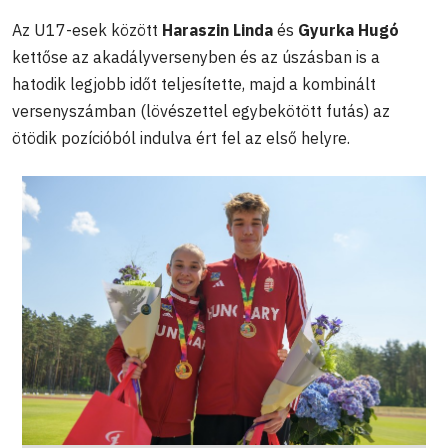
Az U17-esek között
Haraszin Linda
és
Gyurka Hugó
kettőse az akadályversenyben és az úszásban is a
hatodik legjobb időt teljesítette, majd a kombinált
versenyszámban (lövészettel egybekötött futás) az
ötödik pozícióból indulva ért fel az első helyre.