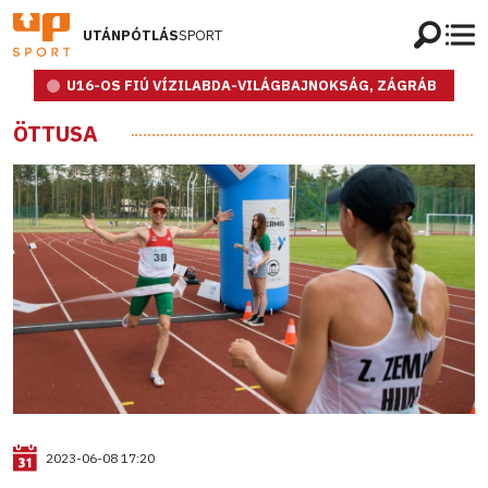
UTÁNPÓTLÁS
SPORT
U16-OS FIÚ VÍZILABDA-VILÁGBAJNOKSÁG, ZÁGRÁB
ÖTTUSA
2023-06-08 17:20