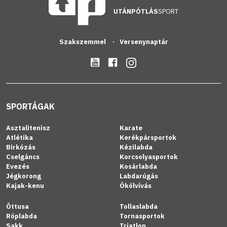
UTÁNPÓTLÁS
SPORT
Szakszemmel
Versenynaptár
SPORTÁGAK
Asztalitenisz
Karate
Atlétika
Kerékpársportok
Birkózás
Kézilabda
Cselgáncs
Korcsolyasportok
Evezés
Kosárlabda
Jégkorong
Labdarúgás
Kajak-kenu
Ökölvívás
Öttusa
Tollaslabda
Röplabda
Tornasportok
Sakk
Triatlon