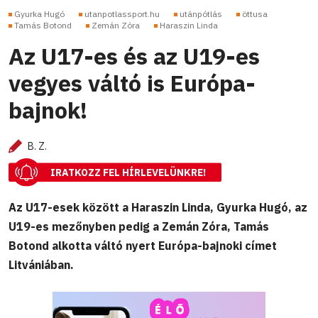
Gyurka Hugó
utanpotlassport.hu
utánpótlás
öttusa
Tamás Botond
Zemán Zóra
Haraszin Linda
Az U17-es és az U19-es
vegyes váltó is Európa-
bajnok!
B. Z.
IRATKOZZ FEL HÍRLEVELÜNKRE!
Az U17-esek között a Haraszin Linda, Gyurka Hugó, az
U19-es mezőnyben pedig a Zemán Zóra, Tamás
Botond alkotta váltó nyert Európa-bajnoki címet
Litvániában.