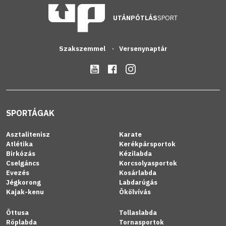
UTÁNPÓTLÁS
SPORT
Szakszemmel
Versenynaptár
SPORTÁGAK
Asztalitenisz
Karate
Atlétika
Kerékpársportok
Birkózás
Kézilabda
Cselgáncs
Korcsolyasportok
Evezés
Kosárlabda
Jégkorong
Labdarúgás
Kajak-kenu
Ökölvívás
Öttusa
Tollaslabda
Röplabda
Tornasportok