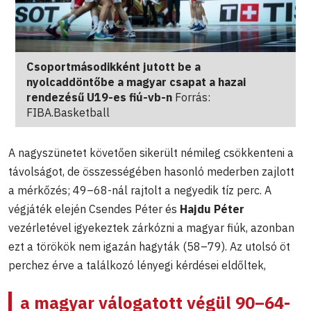
Csoportmásodikként jutott be a
nyolcaddöntőbe a magyar csapat a hazai
rendezésű U19-es fiú-vb-n
Forrás:
FIBA.Basketball
A nagyszünetet követően sikerült némileg csökkenteni a
távolságot, de összességében hasonló mederben zajlott
a mérkőzés; 49–68-nál rajtolt a negyedik tíz perc. A
végjáték elején Csendes Péter és
Hajdu Péter
vezérletével igyekeztek zárkózni a magyar fiúk, azonban
ezt a törökök nem igazán hagyták (58–79). Az utolsó öt
perchez érve a találkozó lényegi kérdései eldőltek,
a magyar válogatott végül 90–64-