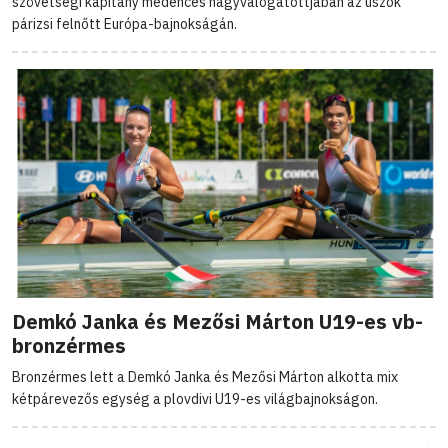
szövetségi kapitány medencés nagyválogatottjában az úszók
párizsi felnőtt Európa-bajnokságán.
Demkó Janka és Mezősi Márton U19-es vb-
bronzérmes
Bronzérmes lett a Demkó Janka és Mezősi Márton alkotta mix
kétpárevezős egység a plovdivi U19-es világbajnokságon.