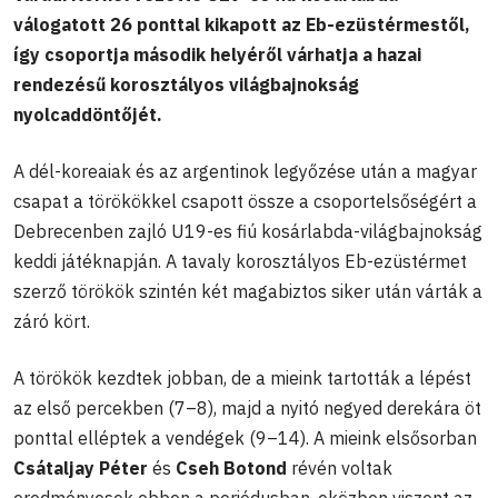
válogatott 26 ponttal kikapott az Eb-ezüstérmestől,
így csoportja második helyéről várhatja a hazai
rendezésű korosztályos világbajnokság
nyolcaddöntőjét.
A dél-koreaiak és az argentinok legyőzése után a magyar
csapat a törökökkel csapott össze a csoportelsőségért a
Debrecenben zajló U19-es fiú kosárlabda-világbajnokság
keddi játéknapján. A tavaly korosztályos Eb-ezüstérmet
szerző törökök szintén két magabiztos siker után várták a
záró kört.
A törökök kezdtek jobban, de a mieink tartották a lépést
az első percekben (7–8), majd a nyitó negyed derekára öt
ponttal elléptek a vendégek (9–14). A mieink elsősorban
Csátaljay Péter
és
Cseh Botond
révén voltak
eredményesek ebben a periódusban, eközben viszont az