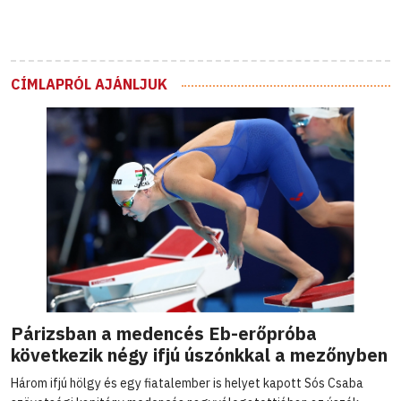
CÍMLAPRÓL AJÁNLJUK
Párizsban a medencés Eb-erőpróba
következik négy ifjú úszónkkal a mezőnyben
Három ifjú hölgy és egy fiatalember is helyet kapott Sós Csaba