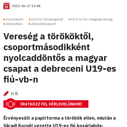
2023-06-27 19:48
kosárlabda
U19-es fiúválogatott
U19-es fiú-világbajnokság
utánpótlás
utánpótlássport
Vereség a törököktől,
csoportmásodikként
nyolcaddöntős a magyar
csapat a debreceni U19-es
fiú-vb-n
H. B.
IRATKOZZ FEL HÍRLEVELÜNKRE!
Érvényesült a papírforma a törökök ellen, miután a
Váradi Kornél vezette U19-es fiú kosárlabda-