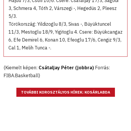
Hajdu 7/3, Csuti 10/6. Csere: Csátaljay 17/3, Ságodi
3, Schmera 4, Tóth 2, Várszegi -, Hegedüs 2, Pleesz
5/3.
Törökország: Yildizoglu 8/3, Sivas -, Büyüktuncel
11/3, Mestoglu 18/9, Yigitoglu 4. Csere: Büyükcangaz
6, Efe Demirel 6, Konan 10, Efeoglu 17/6, Cengiz 9/3,
Cal 1, Melih Tunca -.
(Kiemelt képen:
Csátaljay Péter (jobbra)
Forrás:
FIBA.Basketball)
TOVÁBBI KOROSZTÁLYOS HÍREK: KOSÁRLABDA