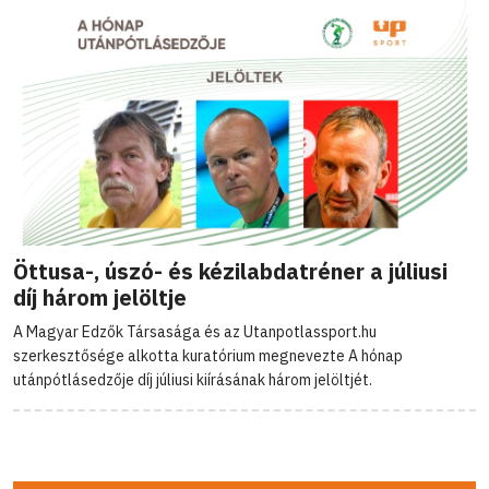
Öttusa-, úszó- és kézilabdatréner a júliusi
díj három jelöltje
A Magyar Edzők Társasága és az Utanpotlassport.hu
szerkesztősége alkotta kuratórium megnevezte A hónap
utánpótlásedzője díj júliusi kiírásának három jelöltjét.