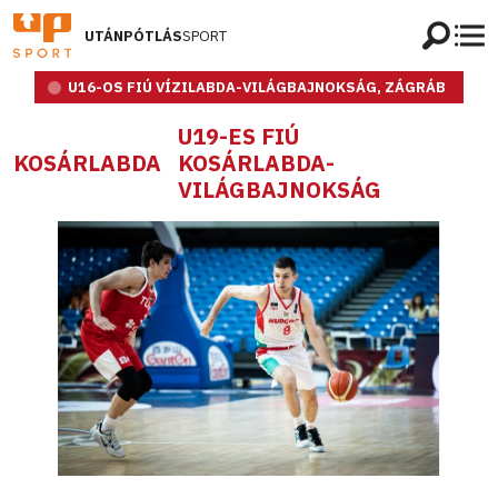
UTÁNPÓTLÁS
SPORT
U16-OS FIÚ VÍZILABDA-VILÁGBAJNOKSÁG, ZÁGRÁB
U19-ES FIÚ
KOSÁRLABDA
KOSÁRLABDA-
VILÁGBAJNOKSÁG