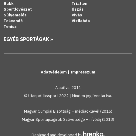
Sakk
Triatlon
Sportlövészet
Úszás
Súlyemelés
Vívás
Tekvondó
Vízilabda
Tenisz
EGYÉB SPORTÁGAK »
Adatvédelem
|
Impresszum
Alapítva: 2011
© Utanpótlássport 2022 | Minden jog fenntartva.
Magyar Olimpiai Bizottság – médiaoklevél (2015)
Magyar Sportújságírók Szövetsége – nívódíj (2018)
Designed and developed by