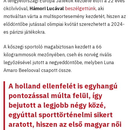
A lengyelországi Európa Játékok kezdete előtt a 22 éves
ökölvívóval,
Hámori Lucával
beszélgettünk
,
aki
motiváltan várta a multisportesemény kezdetét, hiszen az
elődöntőbe jutással olimpiai kvótát szerezhetett a 2024-
es párizsi játékokra.
A kőszegi sportoló magabiztosan kezdett a 66
kilogrammosok mezőnyében, cseh és norvég rivális
legyőzésével jutott a negyeddöntőbe, melyben Luna
Amaro Beelooval csapott össze.
A holland ellenfelét is egyhangú
pontozással múlta felül, így
bejutott a legjobb négy közé,
egyúttal sporttörténelmi sikert
aratott, hiszen az első magyar női