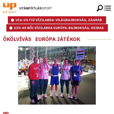
UTÁNPÓTLÁS
SPORT
U16-OS FIÚ VÍZILABDA-VILÁGBAJNOKSÁG, ZÁGRÁB
U20-AS NŐI VÍZILABDA EURÓPA-BAJNOKSÁG, OEIRAS
ÖKÖLVÍVÁS
EURÓPA JÁTÉKOK