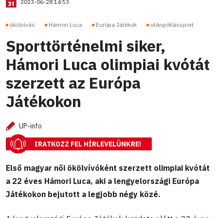
2023-06-28 14:53
ökölvívás
Hámori Luca
Európa Játékok
utánpótlássport
Sporttörténelmi siker,
Hámori Luca olimpiai kvótát
szerzett az Európa
Játékokon
UP-info
IRATKOZZ FEL HÍRLEVELÜNKRE!
Első magyar női ökölvívóként szerzett olimpiai kvótát
a 22 éves Hámori Luca, aki a lengyelországi Európa
Játékokon bejutott a legjobb négy közé.