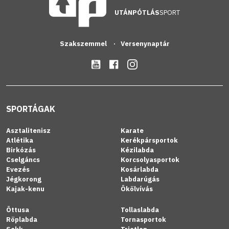
UTÁNPÓTLÁS
SPORT
Szakszemmel
Versenynaptár
SPORTÁGAK
Asztalitenisz
Karate
Atlétika
Kerékpársportok
Birkózás
Kézilabda
Cselgáncs
Korcsolyasportok
Evezés
Kosárlabda
Jégkorong
Labdarúgás
Kajak-kenu
Ökölvívás
Öttusa
Tollaslabda
Röplabda
Tornasportok