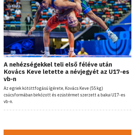
A nehézségekkel teli első féléve után
Kovács Keve letette a névjegyét az U17-es
vb-n
Az egriek kötöttfogású ígérete, Kovács Keve (55 kg)
csúcsformában birkózott és ezüstérmet szerzett a bakui U17-es
vb-n.