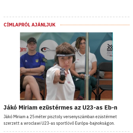
CÍMLAPRÓL AJÁNLJUK
Jákó Miriam ezüstérmes az U23-as Eb-n
Jákó Miriam a 25 méter pisztoly versenyszámban ezüstérmet
szerzett a wroclawi U23-as sportlövő Európa-bajnokságon.