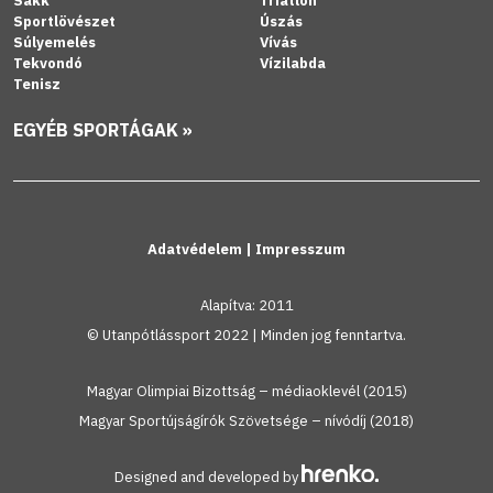
Sakk
Triatlon
Sportlövészet
Úszás
Súlyemelés
Vívás
Tekvondó
Vízilabda
Tenisz
EGYÉB SPORTÁGAK »
Adatvédelem
|
Impresszum
Alapítva: 2011
© Utanpótlássport 2022 | Minden jog fenntartva.
Magyar Olimpiai Bizottság – médiaoklevél (2015)
Magyar Sportújságírók Szövetsége – nívódíj (2018)
Designed and developed by