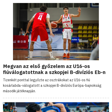
Megvan az első győzelem az U16-os
fiúválogatottnak a szkopjei B-divíziós Eb-n
Tizenkét ponttal legyőzte az osztrákokat az U16-os fiú
kosárlabda-válogatott a szkopjei B-divíziós Európa-bajnokság
második játéknapján.