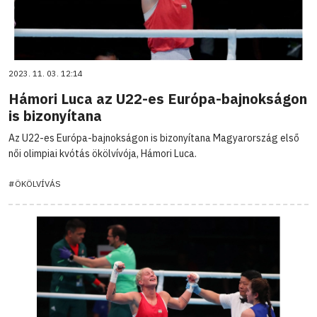
2023. 11. 03. 12:14
Hámori Luca az U22-es Európa-bajnokságon
is bizonyítana
Az U22-es Európa-bajnokságon is bizonyítana Magyarország első
női olimpiai kvótás ökölvívója, Hámori Luca.
#ÖKÖLVÍVÁS