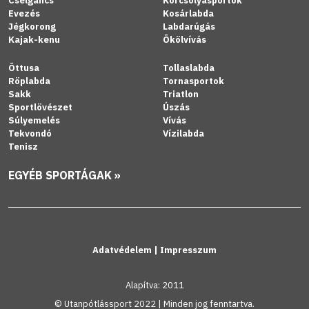
Cselgáncs
Korcsolyasportok
Evezés
Kosárlabda
Jégkorong
Labdarúgás
Kajak-kenu
Ökölvívás
Öttusa
Tollaslabda
Röplabda
Tornasportok
Sakk
Triatlon
Sportlövészet
Úszás
Súlyemelés
Vívás
Tekvondó
Vízilabda
Tenisz
EGYÉB SPORTÁGAK »
Adatvédelem
|
Impresszum
Alapítva: 2011
© Utanpótlássport 2022 | Minden jog fenntartva.