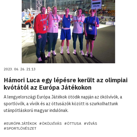
2023. 06. 26. 21:13
Hámori Luca egy lépésre került az olimpiai
kvótától az Európa Játékokon
A lengyelországi Európa Játékok ötödik napján az ökölvívók, a
sportlövők, a vívók és az öttusázók között is szurkolhattunk
utánpótláskorú magyar indulónak.
#EURÓPA JÁTÉKOK
#ÖKÖLVÍVÁS
#ÖTTUSA
#VÍVÁS
#SPORTLÖVÉSZET