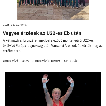
2023. 11. 21. 09:07
Vegyes érzések az U22-es Eb után
A két magyar bronzéremmel befejeződő montenegrói U22-es
ökölvívó Európa-bajnokság után Varsányi Áron edzőt kértük meg az
értékelésre.
#ÖKÖLVÍVÁS
#U22-ES ÖKÖLVÍVÓ EURÓPA-BAJNOKSÁG