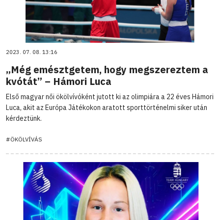
2023. 07. 08. 13:16
„Még emésztgetem, hogy megszereztem a
kvótát” – Hámori Luca
Első magyar női ökölvívóként jutott ki az olimpiára a 22 éves Hámori
Luca, akit az Európa Játékokon aratott sporttörténelmi siker után
kérdeztünk.
#ÖKÖLVÍVÁS