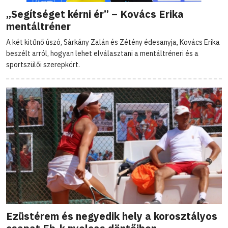
„Segítséget kérni ér” – Kovács Erika
mentáltréner
A két kitűnő úszó, Sárkány Zalán és Zétény édesanyja, Kovács Erika
beszélt arról, hogyan lehet elválasztani a mentáltréneri és a
sportszülői szerepkört.
Ezüstérem és negyedik hely a korosztályos