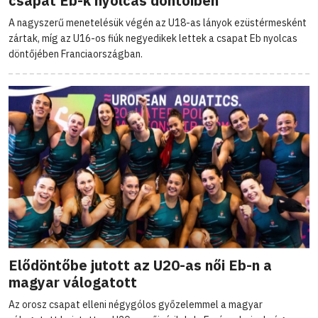
csapat Eb-k nyolcas döntőiben
A nagyszerű menetelésük végén az U18-as lányok ezüstérmesként
zártak, míg az U16-os fiúk negyedikek lettek a csapat Eb nyolcas
döntőjében Franciaországban.
Elődöntőbe jutott az U20-as női Eb-n a
magyar válogatott
Az orosz csapat elleni négygólos győzelemmel a magyar