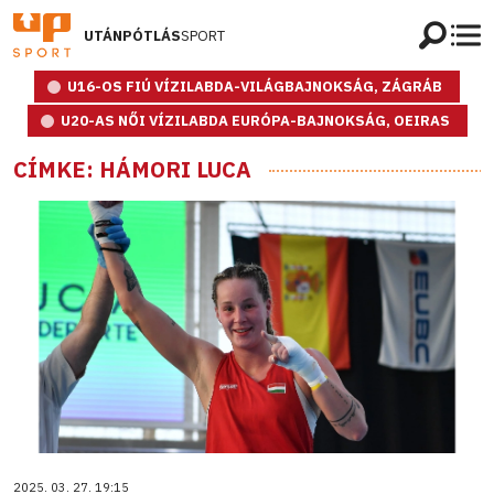
UTÁNPÓTLÁS
SPORT
U16-OS FIÚ VÍZILABDA-VILÁGBAJNOKSÁG, ZÁGRÁB
U20-AS NŐI VÍZILABDA EURÓPA-BAJNOKSÁG, OEIRAS
CÍMKE: HÁMORI LUCA
2025. 03. 27. 19:15