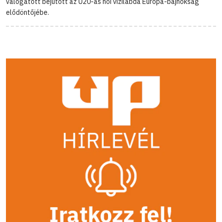
válogatott bejutott az U20-as női vízilabda Európa-bajnokság
elődöntőjébe.