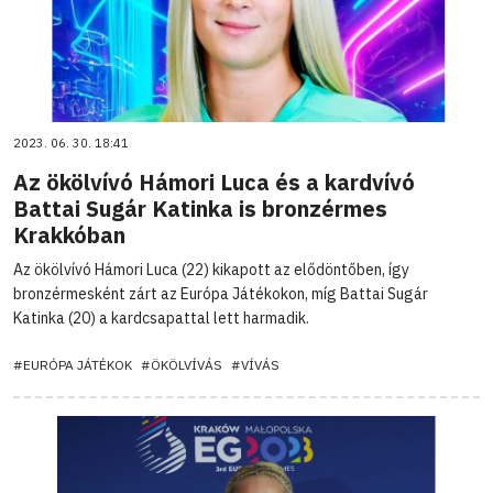
2023. 06. 30. 18:41
Az ökölvívó Hámori Luca és a kardvívó
Battai Sugár Katinka is bronzérmes
Krakkóban
Az ökölvívó Hámori Luca (22) kikapott az elődöntőben, így
bronzérmesként zárt az Európa Játékokon, míg Battai Sugár
Katinka (20) a kardcsapattal lett harmadik.
#EURÓPA JÁTÉKOK
#ÖKÖLVÍVÁS
#VÍVÁS