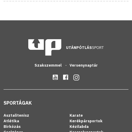
UTÁNPÓTLÁS
SPORT
Szakszemmel
Versenynaptár
SPORTÁGAK
Asztalitenisz
Karate
Atlétika
Kerékpársportok
Birkózás
Kézilabda