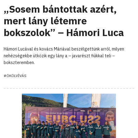
„Sosem bántottak azért,
mert lány létemre
bokszolok” – Hámori Luca
Hámori Lucával és kovács Máriával beszélgettünk arról, milyen
nehézségekbe ütközik egy lány a – javarészt fiúkkal teli –
bokszteremben.
#ÖKÖLVÍVÁS