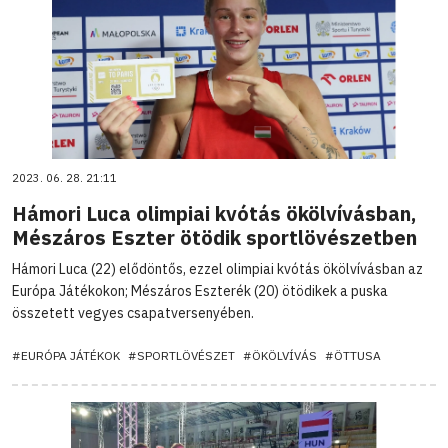
2023. 06. 28. 21:11
Hámori Luca olimpiai kvótás ökölvívásban,
Mészáros Eszter ötödik sportlövészetben
Hámori Luca (22) elődöntős, ezzel olimpiai kvótás ökölvívásban az
Európa Játékokon; Mészáros Eszterék (20) ötödikek a puska
összetett vegyes csapatversenyében.
#EURÓPA JÁTÉKOK
#SPORTLÖVÉSZET
#ÖKÖLVÍVÁS
#ÖTTUSA