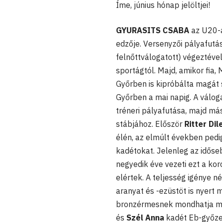
Íme, június hónap jelöltjei!
GYURASITS CSABA
az U20-a
edzője. Versenyzői pályafutá
felnőttválogatott) végeztéve
sportágtól. Majd, amikor fia, 
Győrben is kipróbálta magát
Győrben a mai napig. A válog
tréneri pályafutása, majd má
stábjához. Először
Ritter Dil
élén, az elmúlt években pedig
kadétokat. Jelenleg az időse
negyedik éve vezeti ezt a kor
elértek. A teljesség igénye n
aranyat és -ezüstöt is nyert
bronzérmesnek mondhatja mag
és
Szél Anna
kadét Eb-győzel