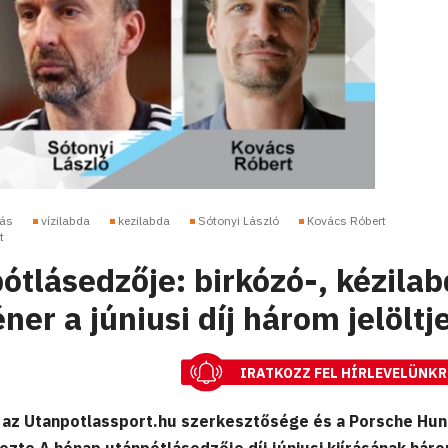
zás
vízilabda
kezilabda
Sótonyi László
Kovács Róbert
t
ótlásedzője: birkózó-, kézilab
ner a júniusi díj három jelöltj
IRATKOZZ FEL HÍRLEVELÜNKR
 az Utanpotlassport.hu szerkesztősége és a Porsche Hun