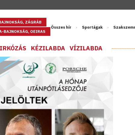
GBAJNOKSÁG, ZÁGRÁB
Összes hír
Sportágak
Szakszem
PA-BAJNOKSÁG, OEIRAS
IRKÓZÁS
KÉZILABDA
VÍZILABDA