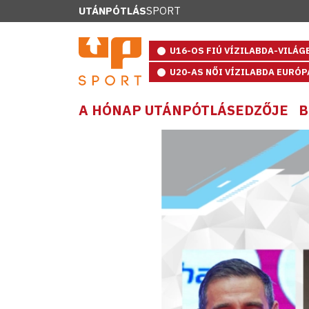
UTÁNPÓTLÁS
SPORT
U16-OS FIÚ VÍZILABDA-VILÁ
U20-AS NŐI VÍZILABDA EURÓ
A HÓNAP UTÁNPÓTLÁSEDZŐJE
B