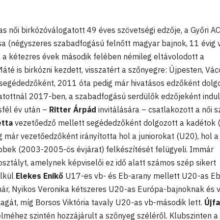
s női birkózóválogatott 49 éves szövetségi edzője, a Győri A
sa (négyszeres szabadfogású felnőtt magyar bajnok, 11 évig 
l a kétezres évek második felében némileg eltávolodott a
Máté is birkózni kezdett, visszatért a szőnyegre: Újpesten, Vá
 segédedzőként, 2011 óta pedig már hivatásos edzőként dolg
atottnál 2017-ben, a szabadfogású serdülők edzőjeként indul
sfél év után –
Ritter Árpád
invitálására – csatlakozott a női 
etta
vezetőedző mellett segédedzőként dolgozott a kadétok 
 már vezetőedzőként irányította hol a juniorokat (U20), hol a
bbek (2003-2005-ös évjárat) felkészítését felügyeli. Immár
osztályt, amelynek képviselői ez idő alatt számos szép sikert
élkül
Elekes Enikő
U17-es vb- és Eb-arany mellett U20-as Eb
 már, Nyikos Veronika kétszeres U20-as Európa-bajnoknak és 
át, míg Borsos Viktória tavaly U20-as vb-második lett.
Újfal
méhez szintén hozzájárult a szőnyeg széléről. Klubszinten a