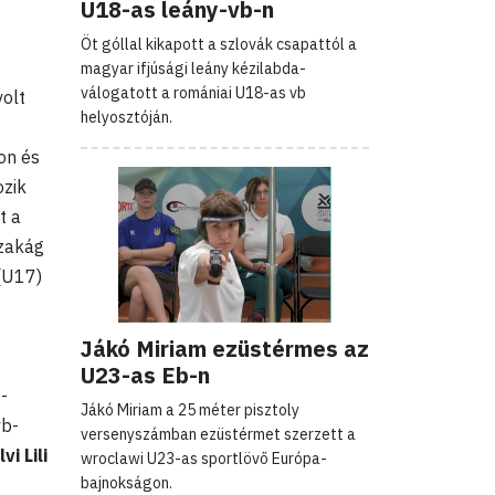
U18-as leány-vb-n
Öt góllal kikapott a szlovák csapattól a
C
magyar ifjúsági leány kézilabda-
válogatott a romániai U18-as vb
volt
helyosztóján.
con és
ozik
t a
szakág
(U17)
Jákó Miriam ezüstérmes az
U23-as Eb-n
-
Jákó Miriam a 25 méter pisztoly
vb-
versenyszámban ezüstérmet szerzett a
vi Lili
wroclawi U23-as sportlövő Európa-
bajnokságon.