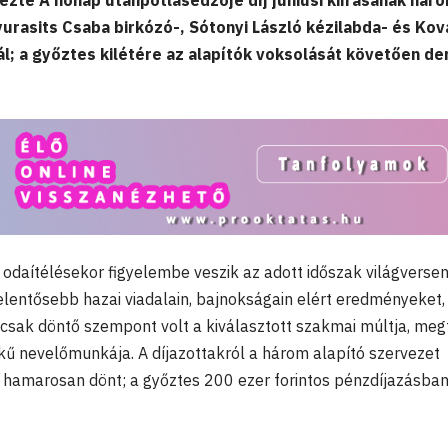
zte A hónap utánpótlásedzője díj júniusi kiírásának hár
yurasits Csaba birkózó-, Sótonyi László kézilabda- és Ko
l; a győztes kilétére az alapítók voksolását követően de
 odaítélésekor figyelembe veszik az adott időszak világversen
lentősebb hazai viadalain, bajnokságain elért eredményeket,
ancsak döntő szempont volt a kiválasztott szakmai múltja, meg
kű nevelőmunkája. A díjazottakról a három alapító szervezet
m hamarosan dönt; a győztes 200 ezer forintos pénzdíjazásba