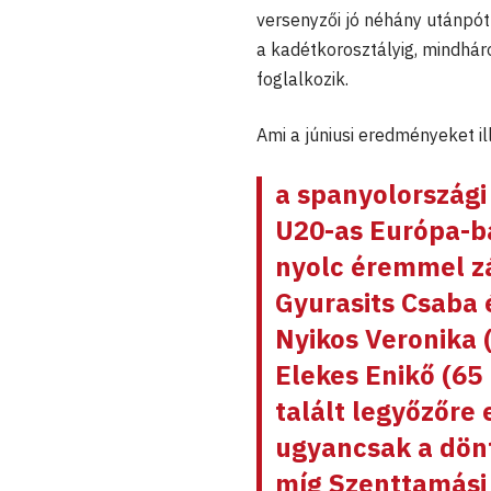
versenyzői jó néhány utánpót
a kadétkorosztályig, mindhár
foglalkozik.
Ami a júniusi eredményeket ill
a spanyolország
U20-as Európa-b
nyolc éremmel zá
Gyurasits Csaba
Nyikos Veronika
(
Elekes Enikő (65 
talált legyőzőre
ugyancsak a dönt
míg
Szenttamási