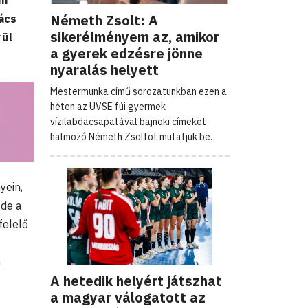
om
Németh Zsolt: A
vács
sikerélményem az, amikor
rül
a gyerek edzésre jönne
nyaralás helyett
Mestermunka című sorozatunkban ezen a
héten az UVSE fúi gyermek
vízilabdacsapatával bajnoki címeket
halmozó Németh Zsoltot mutatjuk be.
yein,
 de a
felelő
n
A hetedik helyért játszhat
a magyar válogatott az