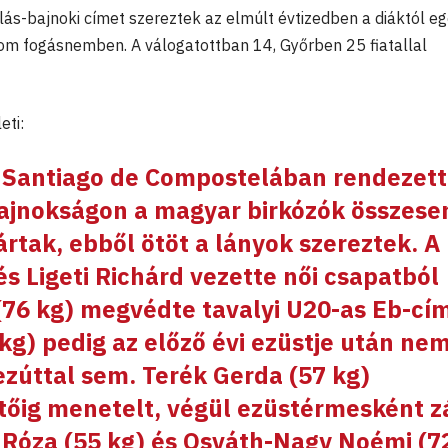
lás-bajnoki címet szereztek az elmúlt évtizedben a diáktól e
om fogásnemben. A válogatottban 14, Győrben 25 fiatallal
eti:
i Santiago de Compostelában rendezett
ajnokságon a magyar birkózók összese
rtak, ebből ötöt a lányok szereztek. A
 és
Ligeti Richárd
vezette női csapatból
76 kg) megvédte tavalyi U20-as Eb-cím
kg) pedig az előző évi ezüstje után ne
 ezúttal sem.
Terék Gerda
(57 kg)
őig menetelt, végül ezüstérmesként zá
 Róza
(55 kg) és
Osváth-Nagy Noémi
(7