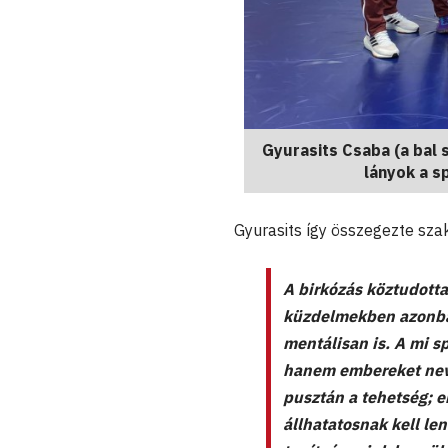
Gyurasits Csaba (a bal 
lányok a s
Gyurasits így összegezte szak
A birkózás köztudotta
küzdelmekben azonban
mentálisan is. A mi s
hanem embereket neve
pusztán a tehetség; e
állhatatosnak kell le