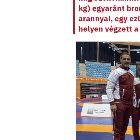
kg) egyaránt bro
arannyal, egy ez
helyen végzett a