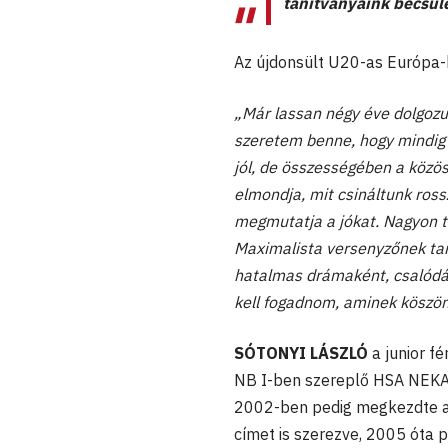
tanítványaink becsül
Az újdonsült U20-as Európa-b
„Már lassan négy éve dolgozu
szeretem benne, hogy mindig ő
jól, de összességében a közö
elmondja, mit csináltunk ross
megmutatja a jókat. Nagyon tü
Maximalista versenyzőnek tar
hatalmas drámaként, csalódás
kell fogadnom, aminek köszö
SÓTONYI LÁSZLÓ
a junior fé
NB I-ben szereplő HSA NEKA 
2002-ben pedig megkezdte az 
címet is szerezve, 2005 óta p