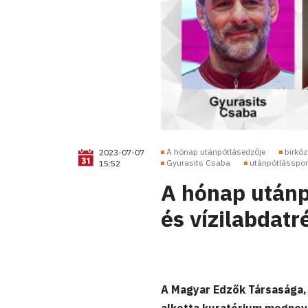
A hónap utánpótlásedzője
birkó
2023-07-07
Gyurasits Csaba
utánpótlásspor
15:52
A hónap utánp
és vízilabdatré
A Magyar Edzők Társasága,