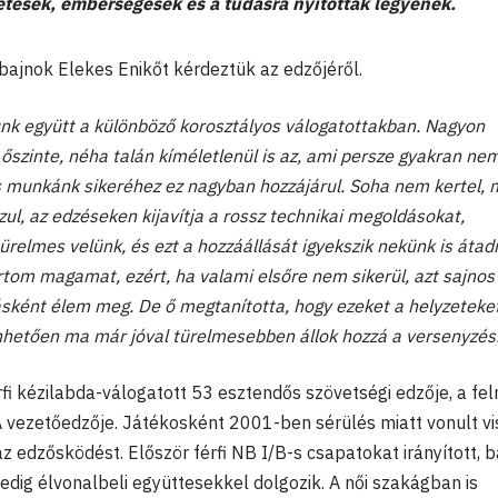
etesek, emberségesek és a tudásra nyitottak legyenek.
ajnok Elekes Enikőt kérdeztük az edzőjéről.
nk együtt a különböző korosztályos válogatottakban. Nagyon
szinte, néha talán kíméletlenül is az, ami persze gyakran nem
s munkánk sikeréhez ez nagyban hozzájárul. Soha nem kertel, 
zul, az edzéseken kijavítja a rossz technikai megoldásokat,
relmes velünk, és ezt a hozzáállását igyekszik nekünk is átadn
tom magamat, ezért, ha valami elsőre nem sikerül, azt sajnos
ként élem meg. De ő megtanította, hogy ezeket a helyzeteket 
nhetően ma már jóval türelmesebben állok hozzá a versenyzés
rfi kézilabda-válogatott 53 esztendős szövetségi edzője, a fel
vezetőedzője. Játékosként 2001-ben sérülés miatt vonult vi
edzősködést. Először férfi NB I/B-s csapatokat irányított, b
edig élvonalbeli együttesekkel dolgozik. A női szakágban is