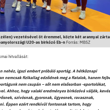
szélen) vezetésével öt éremmel, közte két arannyal zárta
panyolországi U20-as birkózó Eb-n
Forrás: MBSZ
mai hitvallását:
n nehéz, igazi embert próbáló sportág. A hétköznapi
 nemcsak fizikailag edződnek meg a fiatalok, hanem fejb
portágunk nem csupán – sőt nem elsősorban -sportolókat,
l. Ahhoz, hogy valaki eredményes birkózóvá váljék, kevé
rősnek, szívósnak, gyorsnak, ügyesnek, ravasznak,
nni. Éppen ezért rendkívül fontosnak tartom, hogy