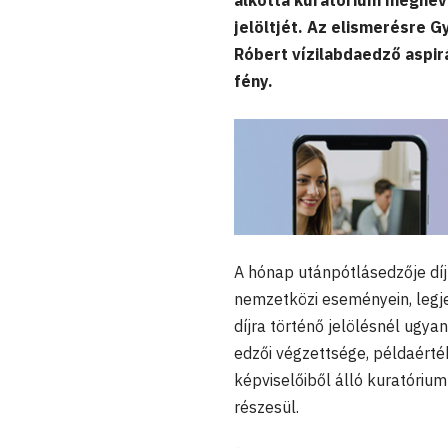
alkotta kuratórium megneve
jelöltjét. Az elismerésre G
Róbert vízilabdaedző aspirá
fény.
A hónap utánpótlásedzője díj
nemzetközi eseményein, legje
díjra történő jelölésnél ugy
edzői végzettsége, példaérté
képviselőiből álló kuratóriu
részesül.