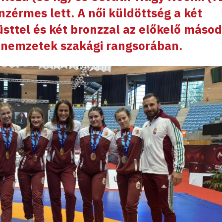
nzérmes lett. A női küldöttség a két
üsttel és két bronzzal az előkelő másod
 nemzetek szakági rangsorában.