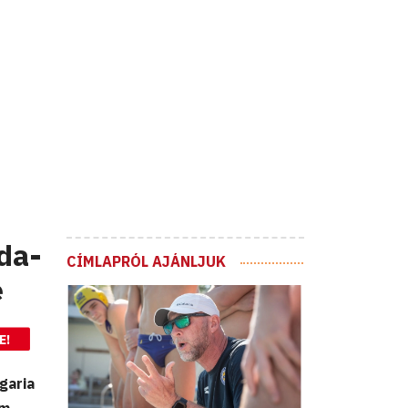
da-
CÍMLAPRÓL AJÁNLJUK
e
E!
garia