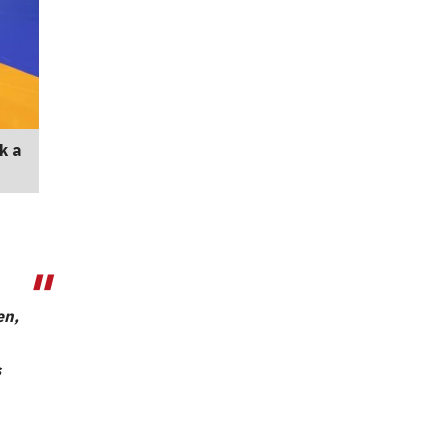
k a
en,
s