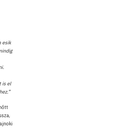
 esik
mindig
i.
is el
hez.”
nőtt
ssza,
ajnoki