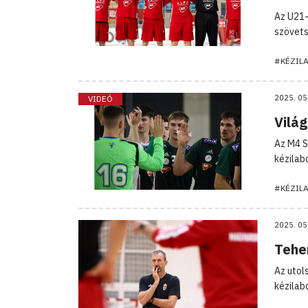
Az U21-
szövets
#KÉZIL
2025. 05
VIDEÓ
Világ
Az M4 Sp
kézilab
#KÉZIL
2025. 05
Tehe
Az utols
kézilab