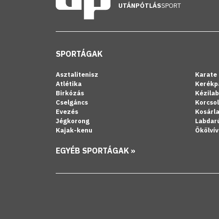
UTÁNPÓTLÁS
SPORT
SPORTÁGAK
Asztalitenisz
Karate
Atlétika
Kerékp
Birkózás
Kézila
Cselgáncs
Korcso
Evezés
Kosárl
Jégkorong
Labdar
Kajak-kenu
Ökölvív
EGYÉB SPORTÁGAK »