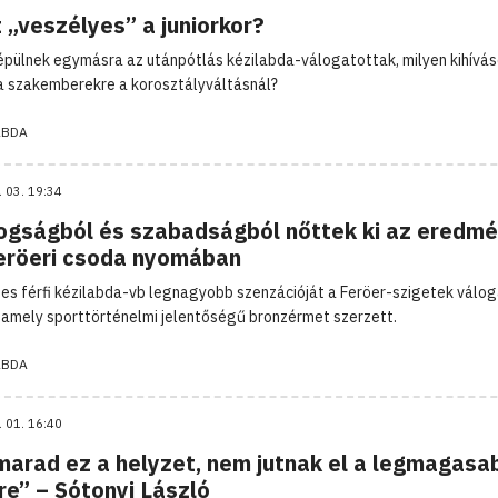
 „veszélyes” a juniorkor?
épülnek egymásra az utánpótlás kézilabda-válogatottak, milyen kihívá
a szakemberekre a korosztályváltásnál?
ABDA
. 03. 19:34
ogságból és szabadságból nőttek ki az eredm
feröeri csoda nyomában
es férfi kézilabda-vb legnagyobb szenzációját a Feröer-szigetek válog
 amely sporttörténelmi jelentőségű bronzérmet szerzett.
ABDA
. 01. 16:40
marad ez a helyzet, nem jutnak el a legmagasa
re” – Sótonyi László