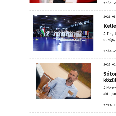
#KÉZIL
2025. 03
Kell
A Tiby-
edzője, 
#KÉZIL
2025. 01
Sóto
közü
A Meste
aki a j
#MESTE