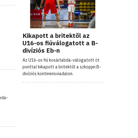
Kikapott a britektől az
U16-os fiúválogatott a B-
divíziós Eb-n
Az U16-os fiú kosárlabda-válogatott öt
ponttal kikapott a britektől a szkopjei B-
divíziós kontinensviadalon.
abda-