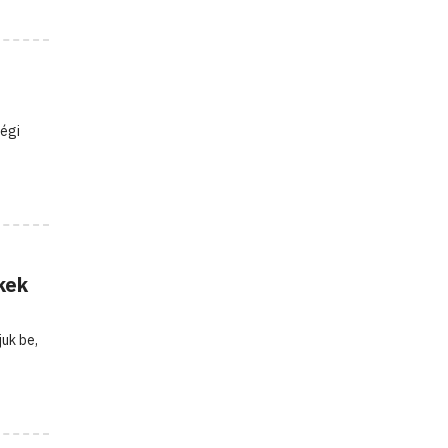
ségi
kek
uk be,