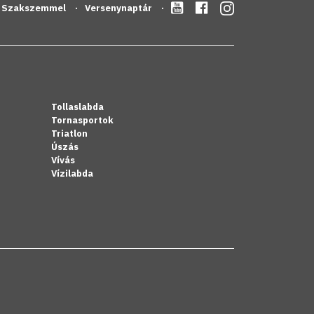
Szakszemmel
Versenynaptár
Tollaslabda
Tornasportok
Triatlon
Úszás
Vívás
Vízilabda