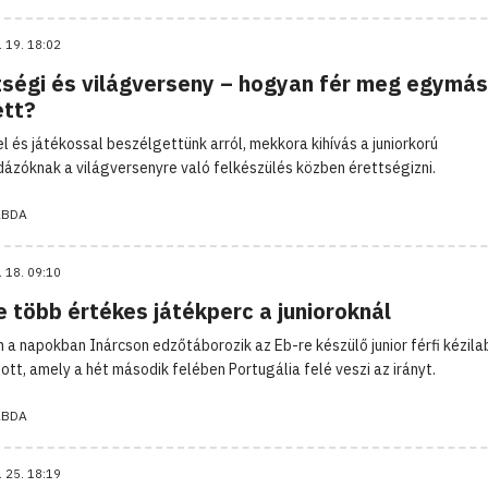
. 19. 18:02
tségi és világverseny – hogyan fér meg egymás
ett?
l és játékossal beszélgettünk arról, mekkora kihívás a juniorkorú
dázóknak a világversenyre való felkészülés közben érettségizni.
ABDA
. 18. 09:10
 több értékes játékperc a junioroknál
 a napokban Inárcson edzőtáborozik az Eb-re készülő junior férfi kézil
ott, amely a hét második felében Portugália felé veszi az irányt.
ABDA
. 25. 18:19