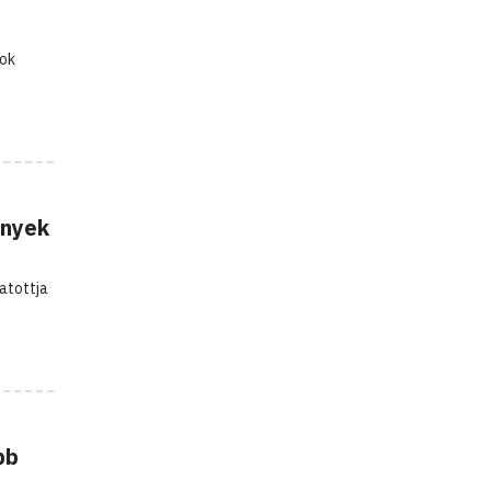
sok
ények
atottja
bb