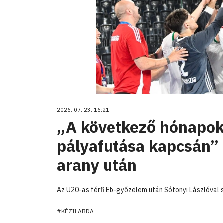
2026. 07. 23. 16:21
„A következő hónapok 
pályafutása kapcsán” 
arany után
Az U20-as férfi Eb-győzelem után Sótonyi Lászlóval si
#KÉZILABDA