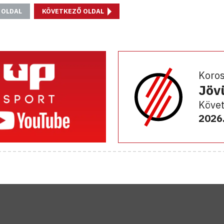
 OLDAL
KÖVETKEZŐ OLDAL
Koro
Jöv
Követ
2026.