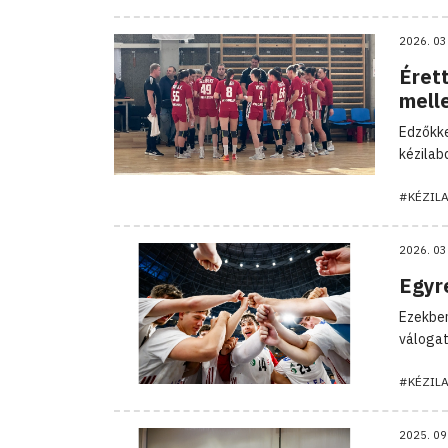
2026. 03
Éret
mell
Edzőkke
kézilab
#KÉZIL
2026. 03
Egyre
Ezekben
válogat
#KÉZIL
2025. 09