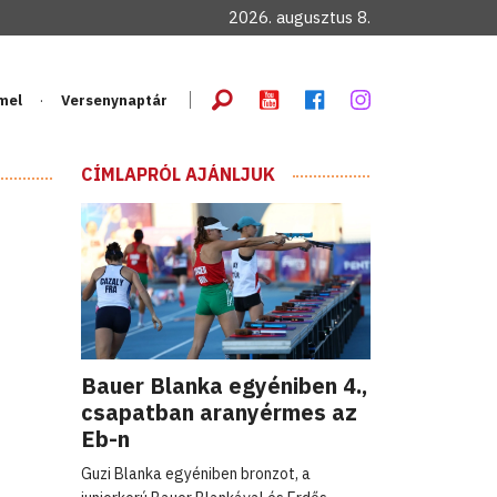
2026. augusztus 8.
mel
Versenynaptár
CÍMLAPRÓL AJÁNLJUK
Bauer Blanka egyéniben 4.,
csapatban aranyérmes az
Eb-n
Guzi Blanka egyéniben bronzot, a