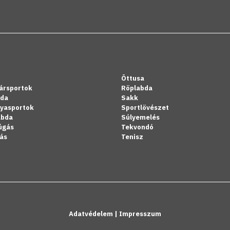
Öttusa
ársportok
Röplabda
bda
Sakk
lyasportok
Sportlövészet
abda
Súlyemelés
úgás
Tekvondó
ás
Tenisz
Adatvédelem
|
Impresszum