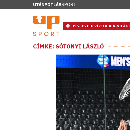
UTÁNPÓTLÁS
SPORT
U16-OS FIÚ VÍZILABDA-VILÁ
CÍMKE: SÓTONYI LÁSZLÓ