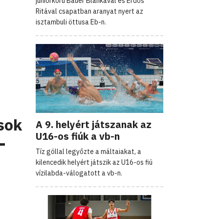
juniorkorú Bauer Blankával és Erdős
Ritával csapatban aranyat nyert az
isztambuli öttusa Eb-n.
sok
A 9. helyért játszanak az
U16-os fiúk a vb-n
-
Tíz góllal legyőzte a máltaiakat, a
kilencedik helyért játszik az U16-os fiú
vízilabda-válogatott a vb-n.