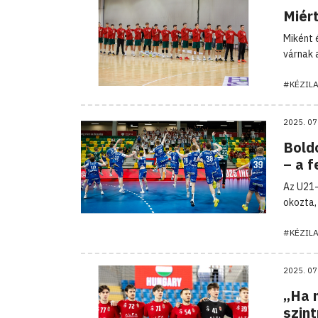
Miért
Miként 
várnak 
#KÉZIL
2025. 07
Bold
– a 
Az U21-
okozta,
#KÉZIL
2025. 07
„Ha 
szint