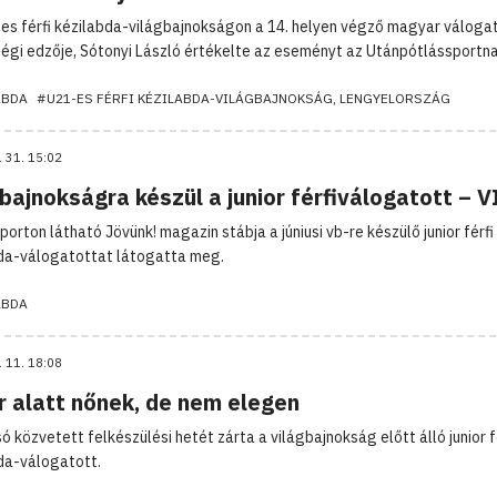
es férfi kézilabda-világbajnokságon a 14. helyen végző magyar váloga
égi edzője, Sótonyi László értékelte az eseményt az Utánpótlássportna
ABDA
#U21-ES FÉRFI KÉZILABDA-VILÁGBAJNOKSÁG, LENGYELORSZÁG
. 31. 15:02
bajnokságra készül a junior férfiválogatott – 
orton látható Jövünk! magazin stábja a júniusi vb-re készülő junior férfi
da-válogatottat látogatta meg.
ABDA
. 11. 18:08
r alatt nőnek, de nem elegen
ó közvetett felkészülési hetét zárta a világbajnokság előtt álló junior f
da-válogatott.