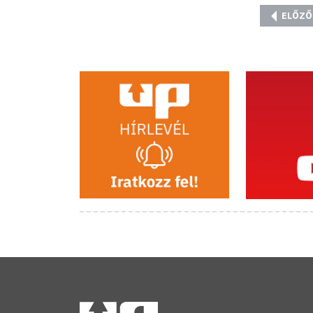
ELŐZŐ