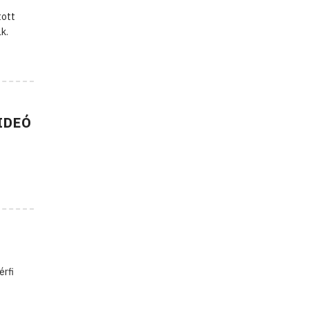
tott
k.
VIDEÓ
érfi