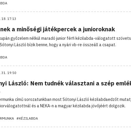
ABDA
. 18. 17:13
enek a minőségi játékpercek a junioroknak
kupán győzelem nélkül maradó junior férfi kézilabda-válogatott szövet
Sótonyi László bízik benne, hogy a nyári vb-re összeáll a csapat.
ABDA
. 31. 19:50
nyi László: Nem tudnék választani a szép emlé
l
rmunka című sorozatunkban most Sótonyi László kézilabdaedzőt mutatj
uniorválogatottnál és a NEKA-n a magyar kézilabda jövőjéért dolgozik.
RMUNKA
#KÉZILABDA