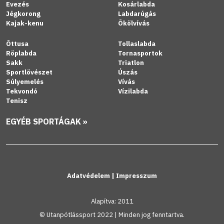
Evezés
Kosárlabda
Jégkorong
Labdarúgás
Kajak-kenu
Ökölvívás
Öttusa
Tollaslabda
Röplabda
Tornasportok
Sakk
Triatlon
Sportlövészet
Úszás
Súlyemelés
Vívás
Tekvondó
Vízilabda
Tenisz
EGYÉB SPORTÁGAK »
Adatvédelem
|
Impresszum
Alapítva: 2011
© Utanpótlássport 2022 | Minden jog fenntartva.