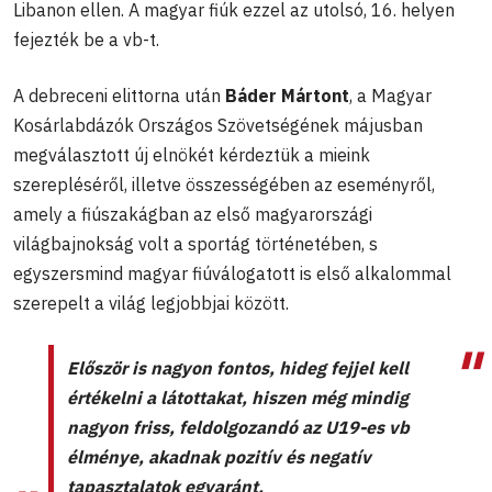
Libanon ellen. A magyar fiúk ezzel az utolsó, 16. helyen
fejezték be a vb-t.
A debreceni elittorna után
Báder Mártont
, a Magyar
Kosárlabdázók Országos Szövetségének májusban
megválasztott új elnökét kérdeztük a mieink
szerepléséről, illetve összességében az eseményről,
amely a fiúszakágban az első magyarországi
világbajnokság volt a sportág történetében, s
egyszersmind magyar fiúválogatott is első alkalommal
szerepelt a világ legjobbjai között.
Először is nagyon fontos, hideg fejjel kell
értékelni a látottakat, hiszen még mindig
nagyon friss, feldolgozandó az U19-es vb
élménye, akadnak pozitív és negatív
tapasztalatok egyaránt.