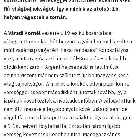
sorozatban öt vereséggel zárta a debreceni U19-es
fiú-világbajnokságot, így a mieink az utolsó, 16.
helyen végeztek a tornán.
A
Váradi Kornél
vezette U19-es fiú kosárlabda-
válogatott remekül, két bravúros győzelemmel kezdte a
múlt vasárnap véget ért, hazai rendezésű korosztályos
vb-t, miután az Ázsia-bajnok Dél-Korea és – a később
ötödikként záró – Argentína csapatát is felülmúlta,
ezután viszont már nem született újabb magyar siker a
világbajnokságon. A mieink a törökök elleni papírforma-
vereséggel csoportmásodikként jutottak tovább, így a
japánok következtek a nyolcaddöntőben. A válogatottunk
nem állt messze a legjobb nyolc közé jutástól sem, de
végül tíz ponttal kikapott az ázsaiaktól, így az alsó ágon,
a 9-16. helyért folytathatta. Ezt aztán három újabb
vereség követte: sorrendben Kína, Madagaszkár és