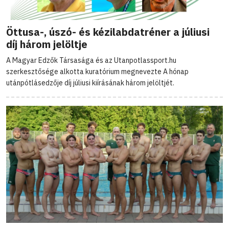
Öttusa-, úszó- és kézilabdatréner a júliusi
díj három jelöltje
A Magyar Edzők Társasága és az Utanpotlassport.hu
szerkesztősége alkotta kuratórium megnevezte A hónap
utánpótlásedzője díj júliusi kiírásának három jelöltjét.