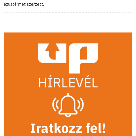
ezüstérmet szerzett.