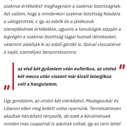
szakmai értékelést meghagynám a szakmai bizottságnak.
Azt vallom, hogy a mindenkori szakmai bizottság feladata
a válogatottak, s így az edzők és a játékosok
szereplésének értékelése, ugyanis a tanulságok alapján a
legvégén a szakmai bizottság tagjai hoznak döntéseket,
valamint alakítják ki az edzői gárdát is. Szóval visszatérve
a saját, személyes benyomásaimra:
az első két győzelem után eufórikus, az utolsó
két meccs után viszont már kicsit letargikus
volt a hangulatom.
Úgy gondolom, az utolsó két mérkőzést, Madagaszkár és
Libanon ellen meg kellett volna nyernünk. Természetesen
akadtak hátráltató tényezők, de ezek a körülmények
minden más csapatnál is adottak voltak, így ez nem lehet