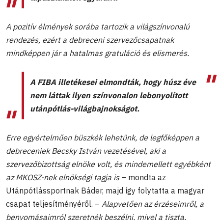
A pozitív élmények sorába tartozik a világszínvonalú
rendezés, ezért a debreceni szervezőcsapatnak
mindképpen jár a hatalmas gratuláció és elismerés.
A FIBA illetékesei elmondták, hogy húsz éve
nem láttak ilyen színvonalon lebonyolított
utánpótlás-világbajnokságot.
Erre egyértelműen büszkék lehetünk, de legfőképpen a
debreceniek Becsky István vezetésével, aki a
szervezőbizottság elnöke volt, és mindemellett egyébként
az MKOSZ-nek elnökségi tagja is
– mondta az
Utánpótlássportnak Báder, majd így folytatta a magyar
csapat teljesítményéről. –
Alapvetően az érzéseimről, a
benyomásaimról szeretnék beszélni, mivel a tiszta,