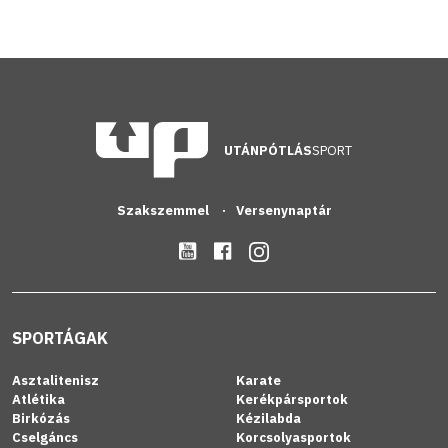
UTÁNPÓTLÁS
SPORT
Szakszemmel
Versenynaptár
SPORTÁGAK
Asztalitenisz
Karate
Atlétika
Kerékpársportok
Birkózás
Kézilabda
Cselgáncs
Korcsolyasportok