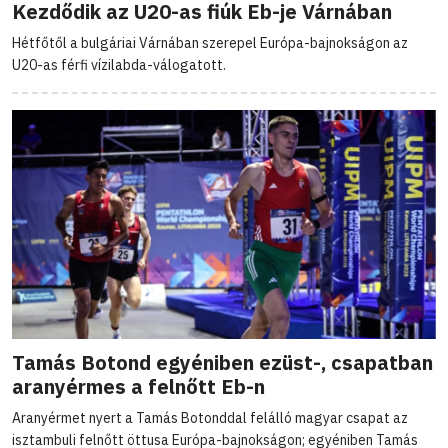
Kezdődik az U20-as fiúk Eb-je Várnában
Hétfőtől a bulgáriai Várnában szerepel Európa-bajnokságon az
U20-as férfi vízilabda-válogatott.
Tamás Botond egyéniben ezüst-, csapatban
aranyérmes a felnőtt Eb-n
Aranyérmet nyert a Tamás Botonddal felálló magyar csapat az
isztambuli felnőtt öttusa Európa-bajnokságon; egyéniben Tamás