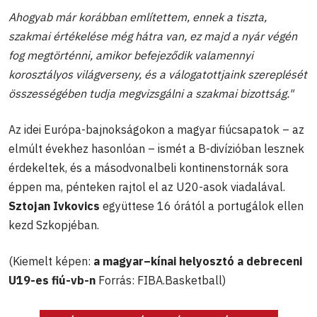
Ahogyab már korábban említettem, ennek a tiszta,
szakmai értékelése még hátra van, ez majd a nyár végén
fog megtörténni, amikor befejeződik valamennyi
korosztályos világverseny, és a válogatottjaink szereplését
összességében tudja megvizsgálni a szakmai bizottság."
Az idei Európa-bajnokságokon a magyar fiúcsapatok – az
elmúlt évekhez hasonlóan – ismét a B-divízióban lesznek
érdekeltek, és a másodvonalbeli kontinenstornák sora
éppen ma, pénteken rajtol el az U20-asok viadalával.
Sztojan Ivkovics
együttese 16 órától a portugálok ellen
kezd Szkopjéban.
(Kiemelt képen:
a magyar–kínai helyosztó a debreceni
U19-es fiú-vb-n
Forrás: FIBA.Basketball)