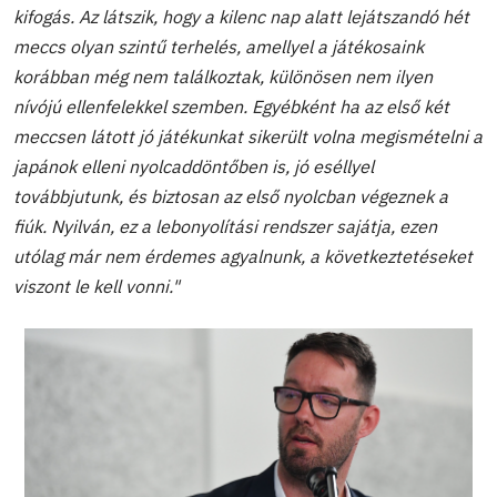
kifogás. Az látszik, hogy a kilenc nap alatt lejátszandó hét
meccs olyan szintű terhelés, amellyel a játékosaink
korábban még nem találkoztak, különösen nem ilyen
nívójú ellenfelekkel szemben. Egyébként ha az első két
meccsen látott jó játékunkat sikerült volna megismételni a
japánok elleni nyolcaddöntőben is, jó eséllyel
továbbjutunk, és biztosan az első nyolcban végeznek a
fiúk. Nyilván, ez a lebonyolítási rendszer sajátja, ezen
utólag már nem érdemes agyalnunk, a következtetéseket
viszont le kell vonni."