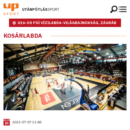
UTÁNPÓTLÁS
SPORT
U16-OS FIÚ VÍZILABDA-VILÁGBAJNOKSÁG, ZÁGRÁB
KOSÁRLABDA
2023-07-07 13:48