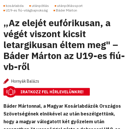
kosárlabda
utánpótlás
utánpótlássport
U19-es fiú-világbajnokság
Báder Márton
„Az elejét eufórikusan, a
végét viszont kicsit
letargikusan éltem meg" –
Báder Márton az U19-es fiú-
vb-ről
Hornyák Balázs
IRATKOZZ FEL HÍRLEVELÜNKRE!
Báder Mártonnal, a Magyar Kosárlabdázók Országos
Szövetségének elnökével az után beszélgettünk,
hogy a magyar válogatott két győzelem után