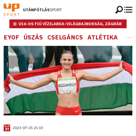
UTÁNPÓTLÁS
SPORT
U16-OS FIÚ VÍZILABDA-VILÁGBAJNOKSÁG, ZÁGRÁB
EYOF
ÚSZÁS
CSELGÁNCS
ATLÉTIKA
2023-07-25 21:03