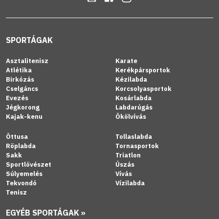
SPORTÁGAK
Asztalitenisz
Karate
Atlétika
Kerékpársportok
Birkózás
Kézilabda
Cselgáncs
Korcsolyasportok
Evezés
Kosárlabda
Jégkorong
Labdarúgás
Kajak-kenu
Ökölvívás
Öttusa
Tollaslabda
Röplabda
Tornasportok
Sakk
Triatlon
Sportlövészet
Úszás
Súlyemelés
Vívás
Tekvondó
Vízilabda
Tenisz
EGYÉB SPORTÁGAK »