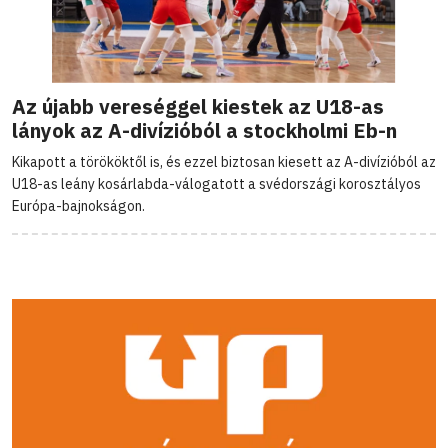
Az újabb vereséggel kiestek az U18-as
lányok az A-divízióból a stockholmi Eb-n
Kikapott a törököktől is, és ezzel biztosan kiesett az A-divízióból az
U18-as leány kosárlabda-válogatott a svédországi korosztályos
Európa-bajnokságon.