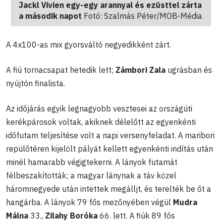
Jackl Vivien egy-egy arannyal és ezüsttel zárta
a második napot
Fotó: Szalmás Péter/MOB-Média
A 4x100-as mix gyorsváltó negyedikként zárt.
A fiú tornacsapat hetedik lett;
Zámbori Zala
ugrásban és
nyújtón finalista.
Az időjárás egyik legnagyobb vesztesei az országúti
kerékpárosok voltak, akiknek délelőtt az egyenkénti
időfutam teljesítése volt a napi versenyfeladat. A maribori
repülőtéren kijelölt pályát kellett egyenkénti indítás után
minél hamarabb végigtekerni. A lányok futamát
félbeszakították; a magyar lánynak a táv közel
háromnegyede után intettek megálljt, és terelték be őt a
hangárba. A lányok 79 fős mezőnyében végül
Mudra
Málna
33.,
Zilahy Boróka
66. lett. A fiúk 89 fős