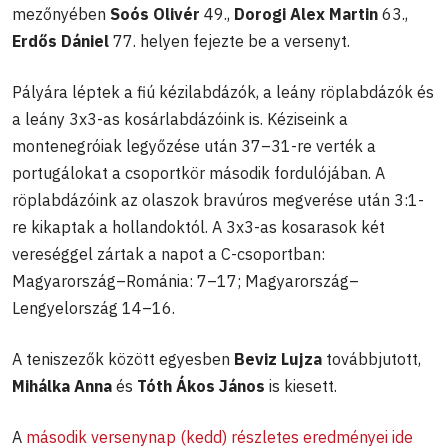
mezőnyében
Soós Olivér
49.,
Dorogi Alex Martin
63.,
Erdős Dániel
77. helyen fejezte be a versenyt.
Pályára léptek a fiú kézilabdázók, a leány röplabdázók és
a leány 3x3-as kosárlabdázóink is. Kéziseink a
montenegróiak legyőzése után 37–31-re verték a
portugálokat a csoportkör második fordulójában. A
röplabdázóink az olaszok bravúros megverése után 3:1-
re kikaptak a hollandoktól. A 3x3-as kosarasok két
vereséggel zártak a napot a C-csoportban:
Magyarország–Románia: 7–17; Magyarország–
Lengyelország 14–16.
A teniszezők között egyesben
Beviz Lujza
továbbjutott,
Mihálka Anna
és
Tóth Ákos János
is kiesett.
A
második versenynap (kedd) részletes eredményei ide