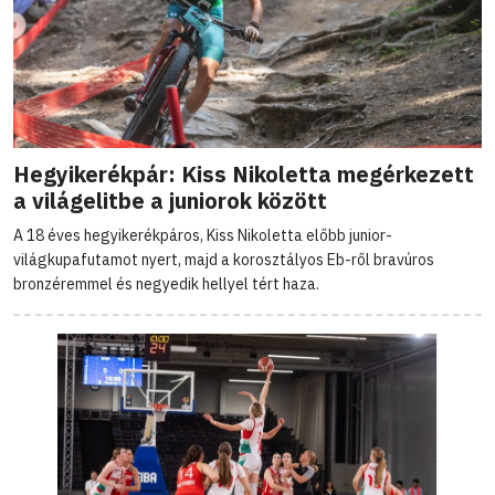
Hegyikerékpár: Kiss Nikoletta megérkezett
a világelitbe a juniorok között
A 18 éves hegyikerékpáros, Kiss Nikoletta előbb junior-
világkupafutamot nyert, majd a korosztályos Eb-ről bravúros
bronzéremmel és negyedik hellyel tért haza.