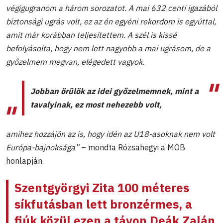
végigugranom a három sorozatot. A mai 632 centi igazából
biztonsági ugrás volt, ez az én egyéni rekordom is egyúttal,
amit már korábban teljesítettem. A szél is kissé
befolyásolta, hogy nem lett nagyobb a mai ugrásom, de a
győzelmem megvan, elégedett vagyok.
Jobban örülök az idei győzelmemnek, mint a
tavalyinak, ez most nehezebb volt,
amihez hozzájön az is, hogy idén az U18-asoknak nem volt
Európa-bajnoksága”
– mondta Rózsahegyi a MOB
honlapján.
Szentgyörgyi Zita
100 méteres
síkfutásban lett bronzérmes, a
fiúk közül ezen a távon
Deák Zalán