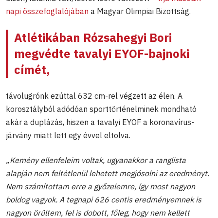
napi összefoglalójában
a Magyar Olimpiai Bizottság.
Atlétikában
Rózsahegyi Bori
megvédte tavalyi EYOF-bajnoki
címét,
távolugrónk ezúttal 632 cm-rel végzett az élen. A
korosztályból adódóan sporttörténelminek mondható
akár a duplázás, hiszen a tavalyi EYOF a koronavírus-
járvány miatt lett egy évvel eltolva.
„Kemény ellenfeleim voltak, ugyanakkor a ranglista
alapján nem feltétlenül lehetett megjósolni az eredményt.
Nem számítottam erre a győzelemre, így most nagyon
boldog vagyok. A tegnapi 626 centis eredményemnek is
nagyon örültem, fel is dobott, főleg, hogy nem kellett