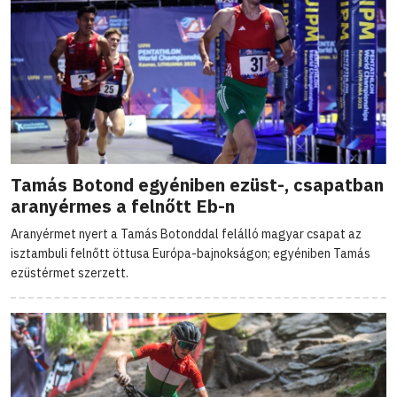
Tamás Botond egyéniben ezüst-, csapatban
aranyérmes a felnőtt Eb-n
Aranyérmet nyert a Tamás Botonddal felálló magyar csapat az
isztambuli felnőtt öttusa Európa-bajnokságon; egyéniben Tamás
ezüstérmet szerzett.