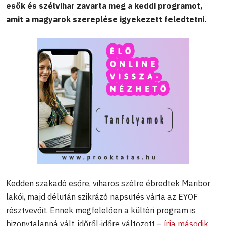
esők és szélvihar zavarta meg a keddi programot,
amit a magyarok szereplése igyekezett feledtetni.
Kedden szakadó esőre, viharos szélre ébredtek Maribor
lakói, majd délután szikrázó napsütés várta az EYOF
résztvevőit. Ennek megfelelően a kültéri program is
bizonytalanná vált, időről-időre változott –
írja második