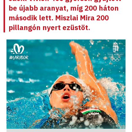
be újabb aranyat, míg 200 háton
második lett.
Miszlai Mira
200
pillangón nyert ezüstöt.