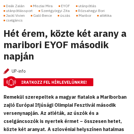
Deák Zalán
Miszlai Mira
EYOF
utánpótlás
utánpótlássport
Szentgyörgyi Zita
Rózsahegyi Bori
Jackl Vivien
Galó Bence
úszás
Maribor
atlétika
cselgáncs
Hét érem, közte két arany a
maribori EYOF második
napján
UP-info
IRATKOZZ FEL HÍRLEVELÜNKRE!
Remekül szerepeltek a magyar fiatalok a Mariborban
zajló Európai Ifjúsági Olimpiai Fesztivál második
versenynapján. Az atléták, az úszók és a
cselgáncsozók is nyertek érmet – összesen hetet,
közte két aranyat. A szlovéniai helyszínen hatalmas