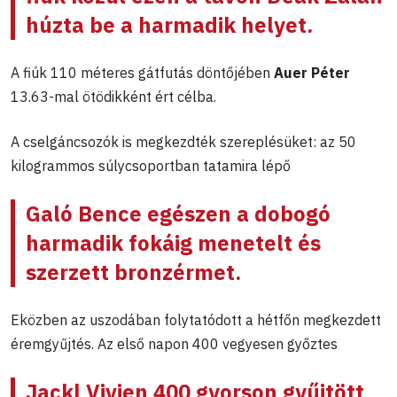
húzta be a harmadik helyet.
A fiúk 110 méteres gátfutás döntőjében
Auer Péter
13.63-mal ötödikként ért célba.
A cselgáncsozók is megkezdték szereplésüket: az 50
kilogrammos súlycsoportban tatamira lépő
Galó Bence
egészen a dobogó
harmadik fokáig menetelt és
szerzett bronzérmet.
Eközben az uszodában folytatódott a hétfőn megkezdett
éremgyűjtés. Az első napon 400 vegyesen győztes
Jackl Vivien
400 gyorson gyűjtött