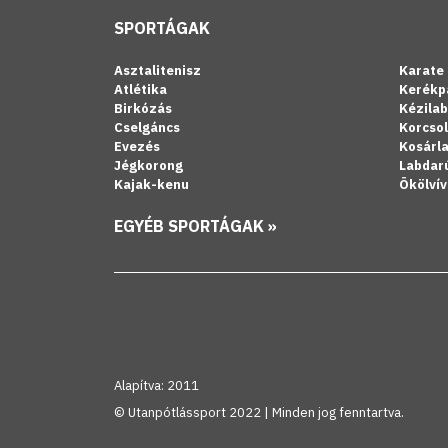
SPORTÁGAK
Asztalitenisz
Karate
Atlétika
Kerékp
Birkózás
Kézila
Cselgáncs
Korcso
Evezés
Kosárl
Jégkorong
Labdar
Kajak-kenu
Ökölvív
EGYÉB SPORTÁGAK »
Alapítva: 2011
© Utanpótlássport 2022 | Minden jog fenntartva.