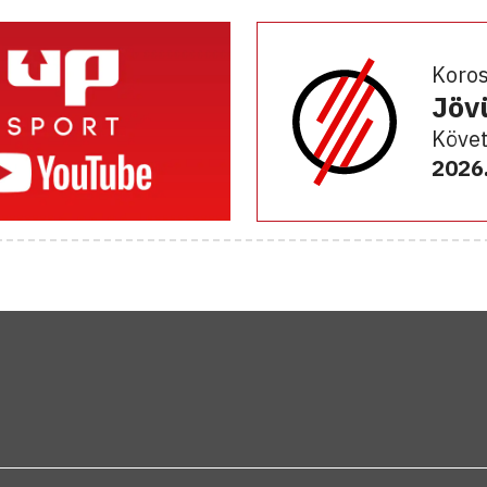
Koro
Jöv
Követ
2026.