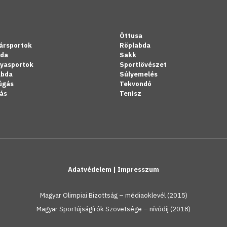
Öttusa
ársportok
Röplabda
bda
Sakk
lyasportok
Sportlövészet
abda
Súlyemelés
úgás
Tekvondó
ás
Tenisz
Adatvédelem
|
Impresszum
Magyar Olimpiai Bizottság – médiaoklevél (2015)
Magyar Sportújságírók Szövetsége – nívódíj (2018)