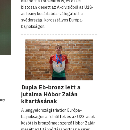
Kikapott a törököktől is, és ezzel
biztosan kiesett az A-divízióból az U18-
as leány kosárlabda-válogatott a
svédországi korosztályos Európa-
bajnokságon.
Dupla Eb-bronz lett a
jutalma Hóbor Zalán
any
kitartásának
A lengyelországi triatlon Európa-
bajnokságon a felnőttek és az U23-asok
között is bronzérmet szerző Hóbor Zalán
mesélt az Utánpótlássportnak a siker