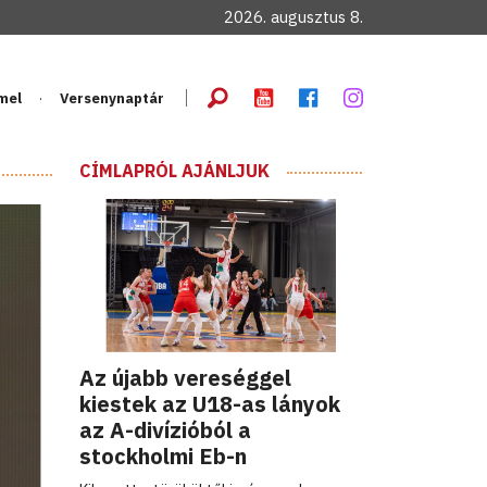
2026. augusztus 8.
mel
Versenynaptár
CÍMLAPRÓL AJÁNLJUK
Az újabb vereséggel
kiestek az U18-as lányok
az A-divízióból a
stockholmi Eb-n