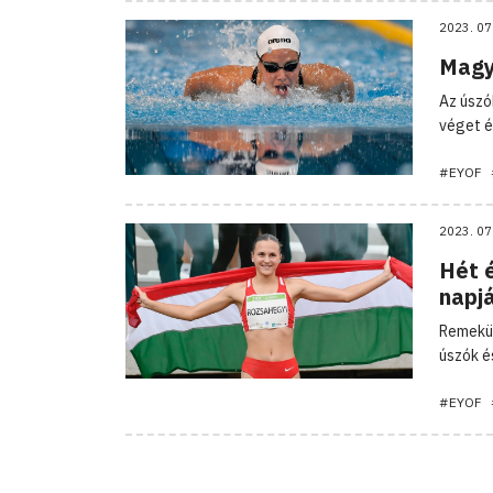
2023. 07
Magy
Az úszó
véget ér
#EYOF
2023. 07
Hét 
napj
Remekül
úszók é
#EYOF