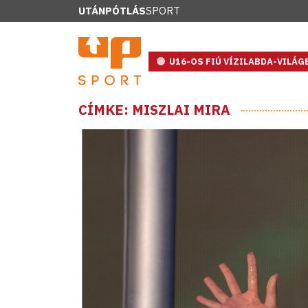
UTÁNPÓTLÁS
SPORT
U16-OS FIÚ VÍZILABDA-VILÁ
CÍMKE: MISZLAI MIRA