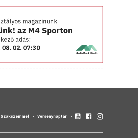
sztályos magazinunk
ünk! az M4 Sporton
kező adás:
 08. 02. 07:30
Szakszemmel
Versenynaptár