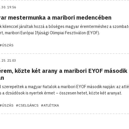
. 30. 19:56
ar mestermunka a maribori medencében
k kilenccel járultak hozzá a bőséges magyar éremterméshez a szombat
t, maribori Európai Ifjúsági Olimpiai Fesztiválon (EYOF).
#ÚSZÁS
. 25. 21:03
érem, közte két arany a maribori EYOF második
án
 szerepeltek a magyar fiatalok a maribori EYOF második napján: az atlé
s a dzsúdósok is nyertek érmet – összesen hetet, közte két aranyat.
#ÚSZÁS
#CSELGÁNCS
#ATLÉTIKA