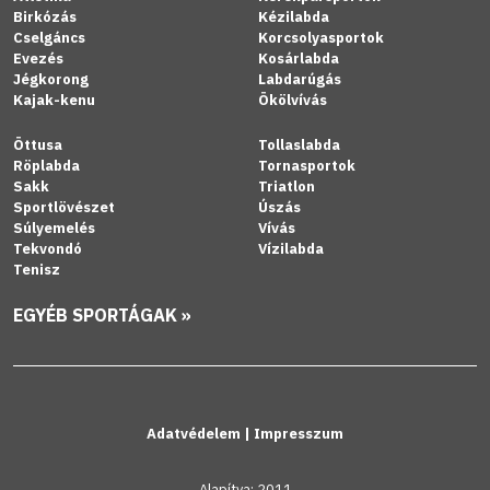
Birkózás
Kézilabda
Cselgáncs
Korcsolyasportok
Evezés
Kosárlabda
Jégkorong
Labdarúgás
Kajak-kenu
Ökölvívás
Öttusa
Tollaslabda
Röplabda
Tornasportok
Sakk
Triatlon
Sportlövészet
Úszás
Súlyemelés
Vívás
Tekvondó
Vízilabda
Tenisz
EGYÉB SPORTÁGAK »
Adatvédelem
|
Impresszum
Alapítva: 2011