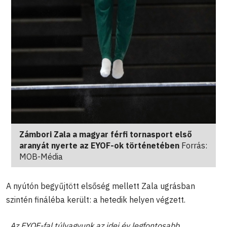
Zámbori Zala a magyar férfi tornasport első
aranyát nyerte az EYOF-ok történetében
Forrás:
MOB-Média
A nyútón begyűjtött elsőség mellett Zala ugrásban
szintén fináléba került: a hetedik helyen végzett.
„Az EYOF-fal túlvagyunk az idei év legfontosabb