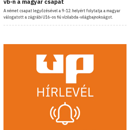
vb-n a magyar csapat
A német csapat legyőzésével a 9-12. helyért folytatja a magyar
válogatott a zágrábi U16-os fiú vízilabda-világbajnokságot.