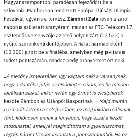
Magyar szempontból parádésan fejeződött be a
szlovéniai Mariborban rendezett Európai Ifjúsági Olimpiai
Fesztivál, ugyanis a tornász,
Zámbori Zala
révén a záró
napon is született aranyérem, miután az FTC-Telekom 17
esztendős versenyzője az első helyen zárt (13.533) a
nyújtó szerenkénti döntőjében. A fiatal harmadikként
(13.200) jutott be a fináléba, amelyben még javítani is
tudott pontszámán, mindez pedig aranyérmet ért neki.
„A mezőny ismeretében úgy vágtam neki a versenynek,
hogy a döntőbe jutás az elsődleges célom, és ha minden
ideálisan alakul, akkor netán egy érmet is elcsíphetek
–
kezdte Zámbori az Utánpótlássportnak. –
Majd miután
harmadik lettem a selejtezőben, ez még inkább reálisnak
tűnt, különösen annak a fényében, hogy azzal a kezdő
mozdulattal, amellyel megindítottam a gyakorlatomat,
rögtön három tizedet levontak a pontszámomból. Ha ez