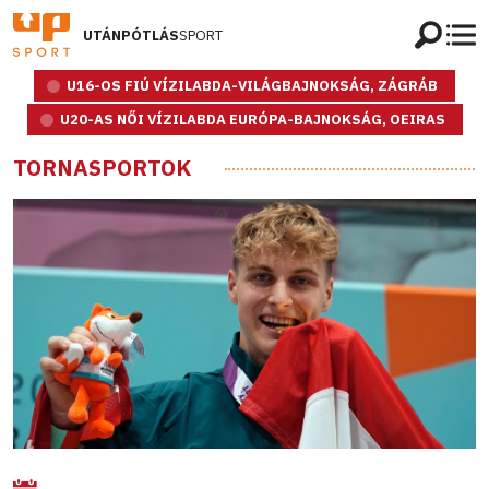
UTÁNPÓTLÁS
SPORT
U16-OS FIÚ VÍZILABDA-VILÁGBAJNOKSÁG, ZÁGRÁB
U20-AS NŐI VÍZILABDA EURÓPA-BAJNOKSÁG, OEIRAS
TORNASPORTOK