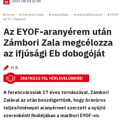
2023-08-04 20:49
torna
Zámbori Zala
utánpótlás
utánpótlássport
EYOF
FTC-Telekom
Az EYOF-aranyérem után
Zámbori Zala megcélozza
az ifjúsági Eb dobogóját
H. B.
IRATKOZZ FEL HÍRLEVELÜNKRE!
A ferencvárosiak 17 éves tornászával, Zámbori
Zalával az után beszélgettünk, hogy bravúros
teljesítménnyel aranyérmet szerzett a nyújtó
szerenkénti fináléjában a maribori EYOF-on.