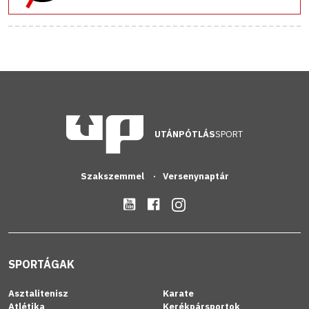
UTÁNPÓTLÁS
SPORT
Szakszemmel
Versenynaptár
SPORTÁGAK
Asztalitenisz
Karate
Atlétika
Kerékpársportok