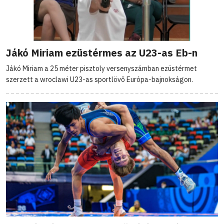
Jákó Miriam ezüstérmes az U23-as Eb-n
Jákó Miriam a 25 méter pisztoly versenyszámban ezüstérmet
szerzett a wroclawi U23-as sportlövő Európa-bajnokságon.