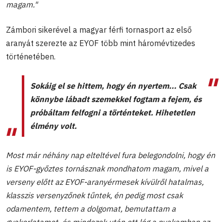
magam."
Zámbori sikerével a magyar férfi tornasport az első
aranyát szerezte az EYOF több mint háromévtizedes
történetében.
Sokáig el se hittem, hogy én nyertem... Csak
könnybe lábadt szemekkel fogtam a fejem, és
próbáltam felfogni a történteket. Hihetetlen
élmény volt.
Most már néhány nap elteltével fura belegondolni, hogy én
is EYOF-győztes tornásznak mondhatom magam, mivel a
verseny előtt az EYOF-aranyérmesek kívülről hatalmas,
klasszis versenyzőnek tűntek, én pedig most csak
odamentem, tettem a dolgomat, bemutattam a
gyakorlatamot, és mindezek után ott lóg a nyakamban az