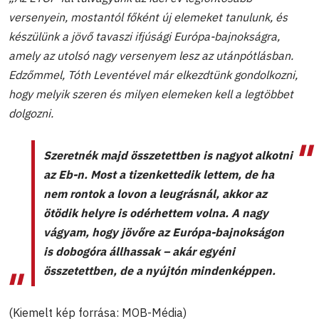
versenyein, mostantól főként új elemeket tanulunk, és
készülünk a jövő tavaszi ifjúsági Európa-bajnokságra,
amely az utolsó nagy versenyem lesz az utánpótlásban.
Edzőmmel, Tóth Leventével már elkezdtünk gondolkozni,
hogy melyik szeren és milyen elemeken kell a legtöbbet
dolgozni.
Szeretnék majd összetettben is nagyot alkotni
az Eb-n. Most a tizenkettedik lettem, de ha
nem rontok a lovon a leugrásnál, akkor az
ötödik helyre is odérhettem volna. A nagy
vágyam, hogy jövőre az Európa-bajnokságon
is dobogóra állhassak – akár egyéni
összetettben, de a nyújtón mindenképpen.
(Kiemelt kép forrása: MOB-Média)