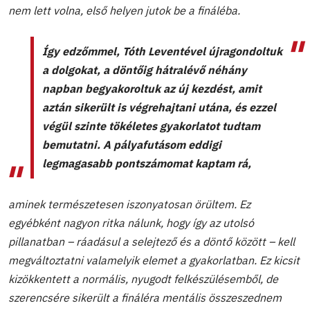
nem lett volna, első helyen jutok be a fináléba.
Így edzőmmel, Tóth Leventével újragondoltuk
a dolgokat, a döntőig hátralévő néhány
napban begyakoroltuk az új kezdést, amit
aztán sikerült is végrehajtani utána, és ezzel
végül szinte tökéletes gyakorlatot tudtam
bemutatni. A pályafutásom eddigi
legmagasabb pontszámomat kaptam rá,
aminek természetesen iszonyatosan örültem.
Ez
egyébként nagyon ritka nálunk, hogy így az utolsó
pillanatban – ráadásul a selejtező és a döntő között – kell
megváltoztatni valamelyik elemet a gyakorlatban. Ez kicsit
kizökkentett a normális, nyugodt felkészülésemből, de
szerencsére sikerült a fináléra mentális összeszednem