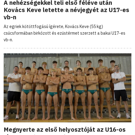
A nehézségekkel teli első féléve után
Kovács Keve letette a névjegyét az U17-es
vb-n
Az egriek kötöttfogású ígérete, Kovács Keve (55 kg)
csúcsformában birkózott és ezüstérmet szerzett a bakui U17-es
vb-n.
Megnyerte az első helyosztóját az U16-os