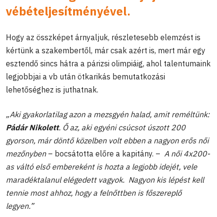
vébételjesítményével.
Hogy az összképet árnyaljuk, részletesebb elemzést is
kértünk a szakembertől, már csak azért is, mert már egy
esztendő sincs hátra a párizsi olimpiáig, ahol talentumaink
legjobbjai a vb után ötkarikás bemutatkozási
lehetőséghez is juthatnak.
„Aki gyakorlatilag azon a mezsgyén halad, amit reméltünk:
Pádár Nikolett
. Ő az, aki egyéni csúcsot úszott 200
gyorson, már döntő közelben volt ebben a nagyon erős női
mezőnyben
– bocsátotta előre a kapitány. –
A női 4x200-
as váltó első embereként is hozta a legjobb idejét, vele
maradéktalanul elégedett vagyok. Nagyon kis lépést kell
tennie most ahhoz, hogy a felnőttben is főszereplő
legyen.”