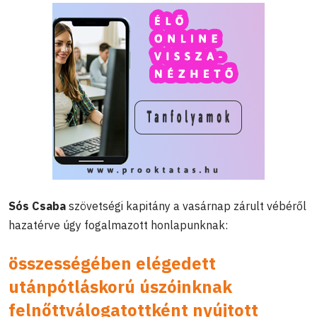
Sós Csaba
szövetségi kapitány a vasárnap zárult vébéről
hazatérve úgy fogalmazott honlapunknak:
összességében elégedett
utánpótláskorú úszóinknak
felnőttválogatottként nyújtott