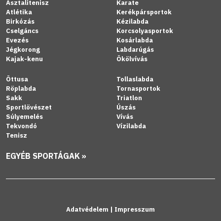
Asztalitenisz
Karate
Atlétika
Kerékpársportok
Birkózás
Kézilabda
Cselgáncs
Korcsolyasportok
Evezés
Kosárlabda
Jégkorong
Labdarúgás
Kajak-kenu
Ökölvívás
Öttusa
Tollaslabda
Röplabda
Tornasportok
Sakk
Triatlon
Sportlövészet
Úszás
Súlyemelés
Vívás
Tekvondó
Vízilabda
Tenisz
EGYÉB SPORTÁGAK »
Adatvédelem
|
Impresszum