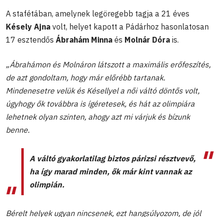
A stafétában, amelynek legöregebb tagja a 21 éves
Késely Ajna
volt, helyet kapott a Pádárhoz hasonlatosan
17 esztendős
Ábrahám Minna
és
Molnár Dóra
is.
„Ábrahámon és Molnáron látszott a maximális erőfeszítés,
de azt gondoltam, hogy már előrébb tartanak.
Mindenesetre velük és Késellyel a női váltó döntős volt,
úgyhogy ők továbbra is ígéretesek, és hát az olimpiára
lehetnek olyan szinten, ahogy azt mi várjuk és bízunk
benne.
A váltó gyakorlatilag biztos párizsi résztvevő,
ha így marad minden, ők már kint vannak az
olimpián.
Bérelt helyek ugyan nincsenek, ezt hangsúlyozom, de jól