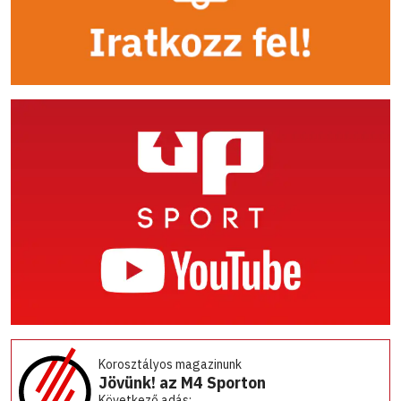
Korosztályos magazinunk
Jövünk! az M4 Sporton
Következő adás: