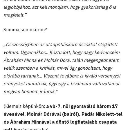
legjobbjához, azt kell mondjam, hogy gyakorlatilag ő is
megfelelt.”
Summa summárum?
„Összességében az utánpótláskorú úszókkal elégedett
voltam. Ugyanakkor... Köztudott, hogy nagy kedvenceim
Ábrahám Minna és Molnár Dóra, talán megengedhetem
velük szemben a kritikát, mivel úgy gondoltam, hogy
előrébb tartanak... Viszont továbbra is kiváló versenyzői
erényeket mutatnak, úgyhogy a bizalmam változatlanul
megvan bennem irántuk.”
(Kiemelt képünkön:
a vb-7. női gyorsváltó három 17
évesével, Molnár Dórával (balról), Pádár Nikolett-tel
és Ábrahám Minnával a döntő legfiatalabb csapata
volt
Forrás: musz.hu)