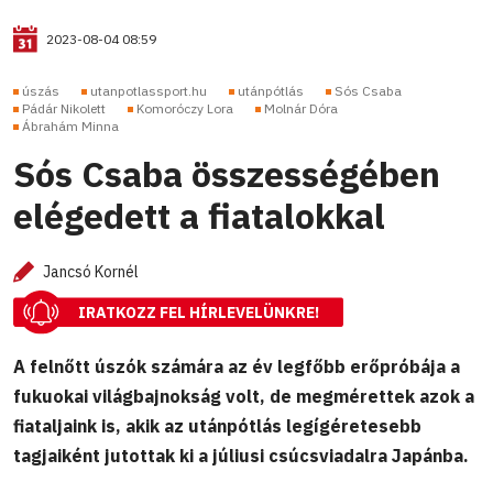
2023-08-04 08:59
úszás
utanpotlassport.hu
utánpótlás
Sós Csaba
Pádár Nikolett
Komoróczy Lora
Molnár Dóra
Ábrahám Minna
Sós Csaba összességében
elégedett a fiatalokkal
Jancsó Kornél
IRATKOZZ FEL HÍRLEVELÜNKRE!
A felnőtt úszók számára az év legfőbb erőpróbája a
fukuokai világbajnokság volt, de megmérettek azok a
fiataljaink is, akik az utánpótlás legígéretesebb
tagjaiként jutottak ki a júliusi csúcsviadalra Japánba.