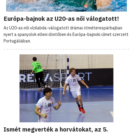
Európa-bajnok az U20-as női válogatott!
Az U20-as női vízilabda-válogatott drámai ötméterespárbajban
nyert a spanyolok elleni döntőben és Európa-bajnoki címet szerzett
Portugáliában.
Ismét megverték a horvátokat, az 5.