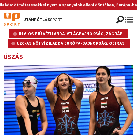
ötméteresekkel nyert a spanyolok elleni döntőben, Európa-bajnok az U
UTÁNPÓTLÁS
SPORT
U16-OS FIÚ VÍZILABDA-VILÁGBAJNOKSÁG, ZÁGRÁB
U20-AS NŐI VÍZILABDA EURÓPA-BAJNOKSÁG, OEIRAS
ÚSZÁS