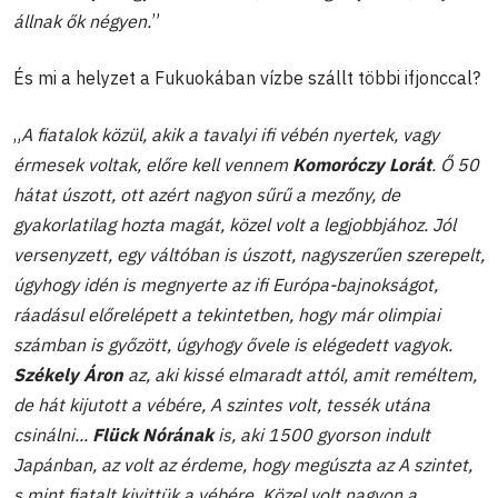
állnak ők négyen.
”
És mi a helyzet a Fukuokában vízbe szállt többi ifjonccal?
„
A fiatalok közül, akik a tavalyi ifi vébén nyertek, vagy
érmesek voltak, előre kell vennem
Komoróczy Lorát
. Ő 50
hátat úszott, ott azért nagyon sűrű a mezőny, de
gyakorlatilag hozta magát, közel volt a legjobbjához.
Jól
versenyzett, egy váltóban is úszott, nagyszerűen szerepelt,
úgyhogy idén is megnyerte az ifi Európa-bajnokságot,
ráadásul előrelépett a tekintetben, hogy már olimpiai
számban is győzött, úgyhogy ővele is elégedett vagyok.
Székely Áron
az, aki kissé elmaradt attól, amit reméltem,
de hát kijutott a vébére, A szintes volt, tessék utána
csinálni...
Flück Nórának
is, aki 1500 gyorson indult
Japánban, az volt az érdeme, hogy megúszta az A szintet,
s mint fiatalt kivittük a vébére. Közel volt nagyon a