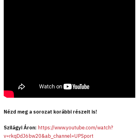
Nézd meg a sorozat korábbi részeit is!
Szilágyi Áron:
https://www.youtube.com/watch?
v=rkqDdJ6bw20&ab_channel=UPSport