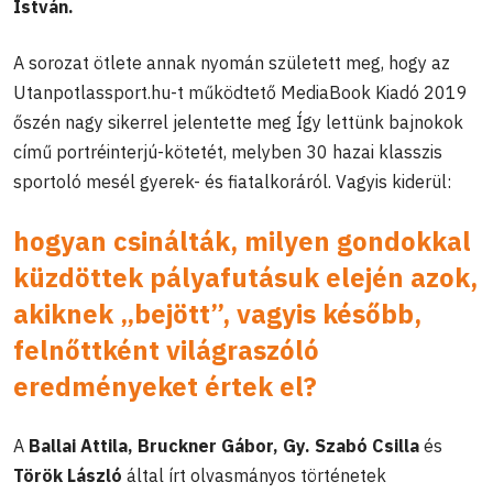
István.
A sorozat ötlete annak nyomán született meg, hogy az
Utanpotlassport.hu-t működtető MediaBook Kiadó 2019
őszén nagy sikerrel jelentette meg Így lettünk bajnokok
című portréinterjú-kötetét, melyben 30 hazai klasszis
sportoló mesél gyerek- és fiatalkoráról. Vagyis kiderül:
hogyan csinálták, milyen gondokkal
küzdöttek pályafutásuk elején azok,
akiknek „bejött”, vagyis később,
felnőttként világraszóló
eredményeket értek el?
A
Ballai Attila, Bruckner Gábor, Gy. Szabó Csilla
és
Török László
által írt olvasmányos történetek