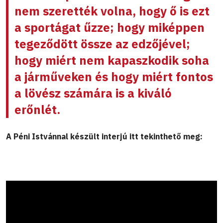
nem szerették volna, hogy ő is ezt
a sportágat űzze; hogy miképpen
tegeződött össze az edzőjével;
hogy miért nem kapaszkodik soha
a járműveken és hogy miért fontos
a lövész számára is a kiváló
erőnlét.
A Péni Istvánnal készült interjú itt tekinthető meg: