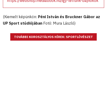
https://webshop.mediabook.hu/igy-lettunk-bajnokok
(Kiemelt képünkön:
Péni István és Bruckner Gábor az
UP Sport stúdiójában
Fotó: Mura László)
TOVÁBBI KOROSZTÁLYOS HÍREK: SPORTLÖVÉSZET