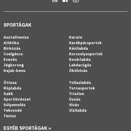
SPORTÁGAK
Asztalitenisz
Karate
Atlétika
Kerékpársportok
Birkózás
Kézilabda
Cselgáncs
Korcsolyasportok
Evezés
Kosárlabda
Jégkorong
Labdarúgás
Kajak-kenu
Ökölvívás
Öttusa
Tollaslabda
Röplabda
Tornasportok
Sakk
Triatlon
Sportlövészet
Úszás
Súlyemelés
Vívás
Tekvondó
Vízilabda
Tenisz
EGYÉB SPORTÁGAK »