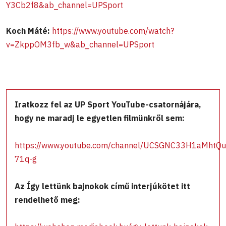
Y3Cb2f8&ab_channel=UPSport
Koch Máté:
https://www.youtube.com/watch?
v=ZkppOM3fb_w&ab_channel=UPSport
Iratkozz fel az UP Sport YouTube-csatornájára,
hogy ne maradj le egyetlen filmünkről sem:
https://www.youtube.com/channel/UCSGNC33H1aMhtQ
71q-g
Az Így lettünk bajnokok című interjúkötet itt
rendelhető meg: