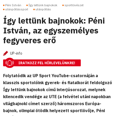
Péni István
Így lettünk bajnokok
sportlövészet
utánpótlássport
utánpótlás
Így lettünk bajnokok: Péni
István, az egyszemélyes
fegyveres erő
UP-info
IRATKOZZ FEL HÍRLEVELÜNKRE!
Folytatódik az UP Sport YouTube-csatornáján a
klasszis sportolóink gyerek- és fiatalkorát feldolgozó
Így lettünk bajnokok című interjúsorozat, melynek
kilencedik vendége az UTE (a felvétel utáni napokban
világbajnoki címet szerző) háromszoros Európa-
bajnok, olimpiai ötödik helyezett sportlövője, Péni