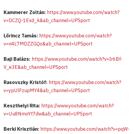
Kammerer Zoltán:
https://www.youtube.com/watch?
v=DCZQ-1Exd_k&ab_channel=UPSport
Lőrincz Tamás:
https://www.youtube.com/watch?
v=n4L7MDZZGQo&ab_channel=UPSport
Baji Balázs:
https://www.youtube.com/watch?v=Ir6Bf-
V_e3E&ab_channel=UPSport
Rasovszky Kristóf:
https://www.youtube.com/watch?
v=ypUlFzupMY4&ab_channel=UPSport
Keszthelyi Rita:
https://www.youtube.com/watch?
v=Uu8NmoYt7dw&ab_channel=UPSport
Berki Krisztián:
https://www.youtube.com/watch?v=pqW-