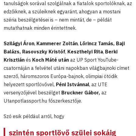
tanulságok sorával szolgálnak a fiatalok sportolóknak, az
edzőiknek, a szüleiknek egyaránt, ahogyan a mostani
széria beszélgetései is – nem mintát, de – példát
mutathatnak minden érintettnek.
Szilágyi Áron
,
Kammerer Zoltán
,
Lőrincz Tamás, Baji
Balázs, Rasovszky Kristóf
,
Keszthelyi Rita
,
Berki
Krisztián
és
Koch Máté után
az UP Sport YouTube-
csatornáján a felvétel utáni napokban világbajnoki címet
szerző, háromszoros Európa-bajnok, olimpiai ötödik
helyezett sportlövővel,
Péni Istvánnal
, az UTE
versenyzőjével
beszélget
Bruckner Gábor,
az
Utanpotlassport.hu főszerkesztője.
Szó esik például arról, hogy
szintén sportlövő szülei sokáig