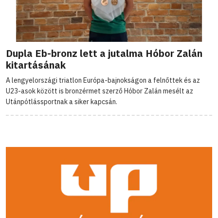
Dupla Eb-bronz lett a jutalma Hóbor Zalán
kitartásának
A lengyelországi triatlon Európa-bajnokságon a felnőttek és az
U23-asok között is bronzérmet szerző Hóbor Zalán mesélt az
Utánpótlássportnak a siker kapcsán.