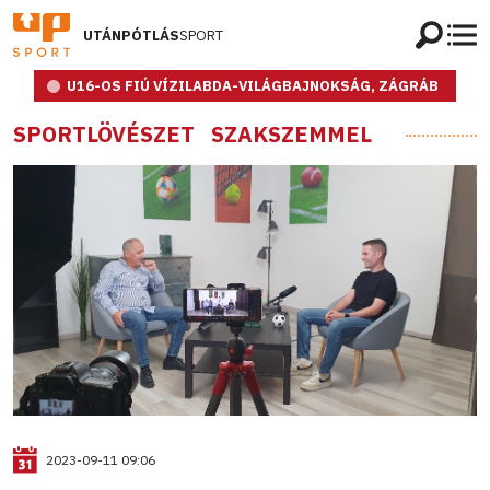
UTÁNPÓTLÁS
SPORT
U16-OS FIÚ VÍZILABDA-VILÁGBAJNOKSÁG, ZÁGRÁB
SPORTLÖVÉSZET
SZAKSZEMMEL
2023-09-11 09:06