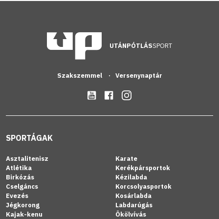
UTÁNPÓTLÁS
SPORT
Szakszemmel
Versenynaptár
SPORTÁGAK
Asztalitenisz
Karate
Atlétika
Kerékpársportok
Birkózás
Kézilabda
Cselgáncs
Korcsolyasportok
Evezés
Kosárlabda
Jégkorong
Labdarúgás
Kajak-kenu
Ökölvívás