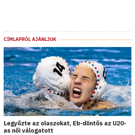
CÍMLAPRÓL AJÁNLJUK
Legyőzte az olaszokat, Eb-döntős az U20-
as női válogatott