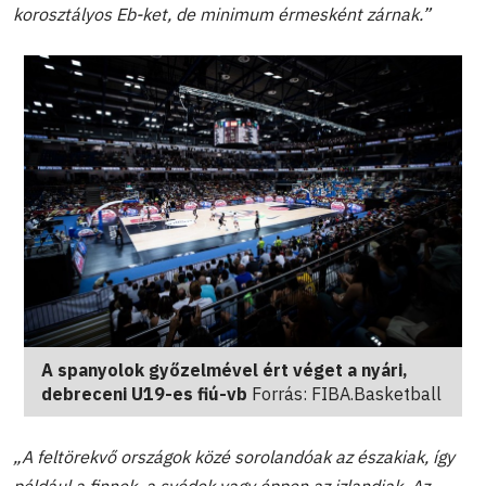
korosztályos Eb-ket, de minimum érmesként zárnak.”
A spanyolok győzelmével ért véget a nyári,
debreceni U19-es fiú-vb
Forrás: FIBA.Basketball
„A feltörekvő országok közé sorolandóak az északiak, így