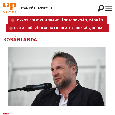
UTÁNPÓTLÁS
SPORT
U16-OS FIÚ VÍZILABDA-VILÁGBAJNOKSÁG, ZÁGRÁB
U20-AS NŐI VÍZILABDA EURÓPA-BAJNOKSÁG, OEIRAS
KOSÁRLABDA