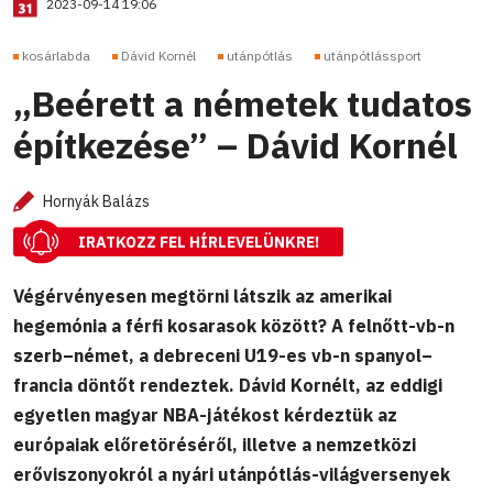
2023-09-14 19:06
kosárlabda
Dávid Kornél
utánpótlás
utánpótlássport
„Beérett a németek tudatos
építkezése” – Dávid Kornél
Hornyák Balázs
IRATKOZZ FEL HÍRLEVELÜNKRE!
Végérvényesen megtörni látszik az amerikai
hegemónia a férfi kosarasok között? A felnőtt-vb-n
szerb–német, a debreceni U19-es vb-n spanyol–
francia döntőt rendeztek. Dávid Kornélt, az eddigi
egyetlen magyar NBA-játékost kérdeztük az
európaiak előretöréséről, illetve a nemzetközi
erőviszonyokról a nyári utánpótlás-világversenyek