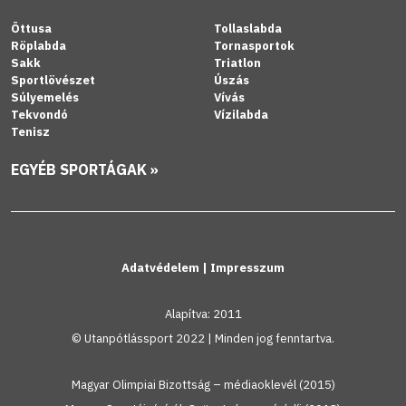
Öttusa
Tollaslabda
Röplabda
Tornasportok
Sakk
Triatlon
Sportlövészet
Úszás
Súlyemelés
Vívás
Tekvondó
Vízilabda
Tenisz
EGYÉB SPORTÁGAK »
Adatvédelem
|
Impresszum
Alapítva: 2011
© Utanpótlássport 2022 | Minden jog fenntartva.
Magyar Olimpiai Bizottság – médiaoklevél (2015)