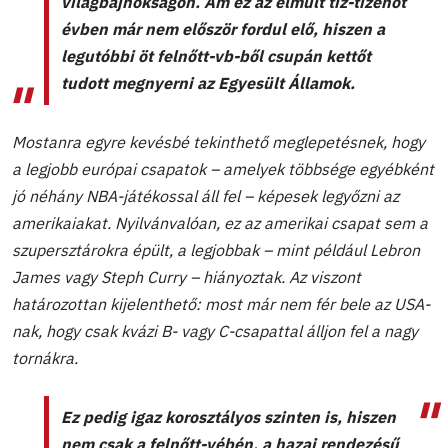
világbajnokságon. Ám ez az elmúlt tíz-tizenöt
évben már nem először fordul elő, hiszen a
legutóbbi öt felnőtt-vb-ből csupán kettőt
tudott megnyerni az Egyesült Államok.
Mostanra egyre kevésbé tekinthető meglepetésnek, hogy
a legjobb európai csapatok – amelyek többsége egyébként
jó néhány NBA-játékossal áll fel – képesek legyőzni az
amerikaiakat. Nyilvánvalóan, ez az amerikai csapat sem a
szupersztárokra épült, a legjobbak – mint például Lebron
James vagy Steph Curry – hiányoztak. Az viszont
határozottan kijelenthető: most már nem fér bele az USA-
nak, hogy csak kvázi B- vagy C-csapattal álljon fel a nagy
tornákra.
Ez pedig igaz korosztályos szinten is, hiszen
nem csak a felnőtt-vébén, a hazai rendezésű