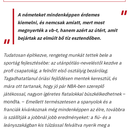
A németeket mindenképpen érdemes
kiemelni, és nemcsak amiatt, mert most
megnyerték a vb-t, hanem azért az útért, amit
bejártak az elmúlt bő tíz esztendőben.
Tudatosan építkezve, rengeteg munkát tettek bele a
sportág fejlesztésébe: az utánpótlás-neveléstől kezdve a
profi csapatokig, a felnőtt első osztályig bezárólag.
Tagadhatatlanul óriási fejlődésen mentek keresztül, és
mára ott tartanak, hogy jó pár NBA-ben szereplő
játékossal, nagyon ígéretes fiatalokkal büszkélkedhetnek
–
mondta. –
Emellett természetesen a spanyolok és a
franciák kívánkoznak még mindenképpen az élre, továbbra
is szállítják a jobbnál jobb eredményeket: a fiú- és a
leányszakágban kis túlzással felváltva nyerik meg a