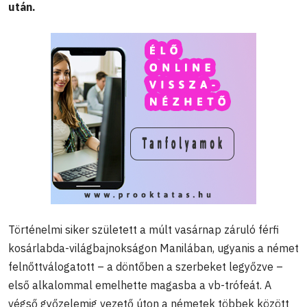
után.
Történelmi siker született a múlt vasárnap záruló férfi
kosárlabda-világbajnokságon Manilában, ugyanis a német
felnőttválogatott – a döntőben a szerbeket legyőzve –
első alkalommal emelhette magasba a vb-trófeát. A
végső győzelemig vezető úton a németek többek között