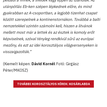
például a finnek, a svédek vagy éppen az izlandiak. Az
utánpótlás Eb-ken szépen lépkednek előre, és mind
gyakrabban az A-csoportban, a legjobb tizenhat csapat
között szerepelnek a kontinenstornákon. Továbbá a balti
nemzetekkel szintén számolni kell, hiszen a litvánok
mellett most már a lettek és az észtek is komoly erőt
képviselnek, szóval tényleg rendkívül sűrű az európai
mezőny, és ezt az idei korosztályos világversenyeken is
visszaigazolták.”
(Kiemelt képen:
Dávid Kornél
Fotó: Girgász
Péter/MKOSZ)
TOVÁBBI KOROSZTÁLYOS HÍREK: KOSÁRLABDA