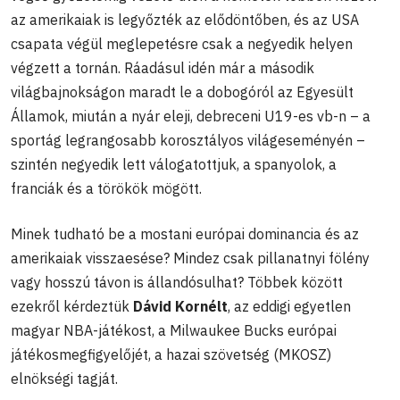
az amerikaiak is legyőzték az elődöntőben, és az USA
csapata végül meglepetésre csak a negyedik helyen
végzett a tornán. Ráadásul idén már a második
világbajnokságon maradt le a dobogóról az Egyesült
Államok, miután a nyár eleji, debreceni U19-es vb-n – a
sportág legrangosabb korosztályos világeseményén –
szintén negyedik lett válogatottjuk, a spanyolok, a
franciák és a törökök mögött.
Minek tudható be a mostani európai dominancia és az
amerikaiak visszaesése? Mindez csak pillanatnyi fölény
vagy hosszú távon is állandósulhat? Többek között
ezekről kérdeztük
Dávid Kornélt
, az eddigi egyetlen
magyar NBA-játékost, a Milwaukee Bucks európai
játékosmegfigyelőjét, a hazai szövetség (MKOSZ)
elnökségi tagját.