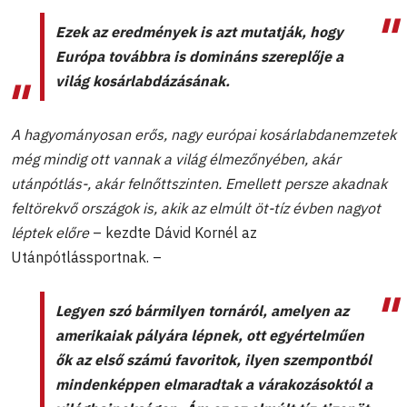
Ezek az eredmények is azt mutatják, hogy
Európa továbbra is domináns szereplője a
világ kosárlabdázásának.
A hagyományosan erős, nagy európai kosárlabdanemzetek
még mindig ott vannak a világ élmezőnyében, akár
utánpótlás-, akár felnőttszinten. Emellett persze akadnak
feltörekvő országok is, akik az elmúlt öt-tíz évben nagyot
léptek előre
– kezdte Dávid Kornél az
Utánpótlássportnak. –
Legyen szó bármilyen tornáról, amelyen az
amerikaiak pályára lépnek, ott egyértelműen
ők az első számú favoritok, ilyen szempontból
mindenképpen elmaradtak a várakozásoktól a