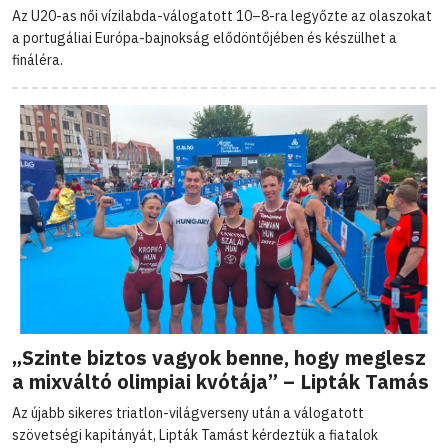
Az U20-as női vízilabda-válogatott 10–8-ra legyőzte az olaszokat
a portugáliai Európa-bajnokság elődöntőjében és készülhet a
fináléra.
„Szinte biztos vagyok benne, hogy meglesz
a mixváltó olimpiai kvótája” – Lipták Tamás
Az újabb sikeres triatlon-világverseny után a válogatott
szövetségi kapitányát, Lipták Tamást kérdeztük a fiatalok