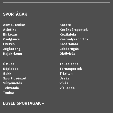
SPORTÁGAK
Asztalitenisz
Karate
Atlétika
Kerékpársportok
Birkózás
Kézilabda
Cselgáncs
Korcsolyasportok
Evezés
Kosárlabda
Jégkorong
Labdarúgás
Kajak-kenu
Ökölvívás
Öttusa
Tollaslabda
Röplabda
Tornasportok
Sakk
Triatlon
Sportlövészet
Úszás
Súlyemelés
Vívás
Tekvondó
Vízilabda
Tenisz
EGYÉB SPORTÁGAK »