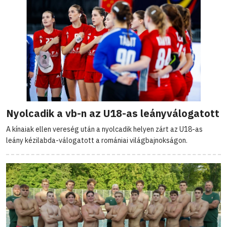
Nyolcadik a vb-n az U18-as leányválogatott
A kínaiak ellen vereség után a nyolcadik helyen zárt az U18-as
leány kézilabda-válogatott a romániai világbajnokságon.