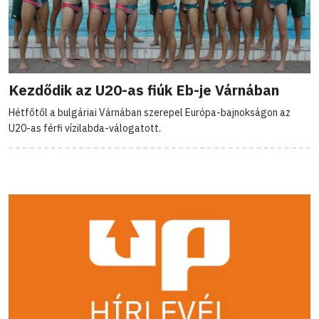
Kezdődik az U20-as fiúk Eb-je Várnában
Hétfőtől a bulgáriai Várnában szerepel Európa-bajnokságon az
U20-as férfi vízilabda-válogatott.