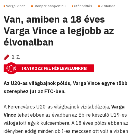
Varga Vince
utanpotlassport.hu
utánpótlás
vízilabda
Van, amiben a 18 éves
Varga Vince a legjobb az
élvonalban
B. Z.
IRATKOZZ FEL HÍRLEVELÜNKRE!
Az U20-as világbajnok pólós, Varga Vince egyre több
szerephez jut az FTC-ben.
A Ferencváros U20-as világbajnok vízilabdázója,
Varga
Vince
lehet ebben az évadban az Eb-re készülő U19-es
válogatott egyik kulcsembere. A 18 éves pólós ebben az
idényben eddig minden ob I-es meccsen ott volt a vízben