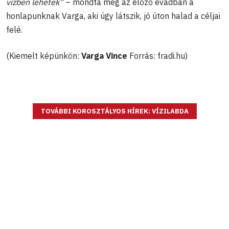
vízben lehetek”
– mondta még az előző évadban a
honlapunknak Varga, aki úgy látszik, jó úton halad a céljai
felé.
(Kiemelt képünkön:
Varga Vince
Forrás: fradi.hu)
TOVÁBBI KOROSZTÁLYOS HÍREK: VÍZILABDA