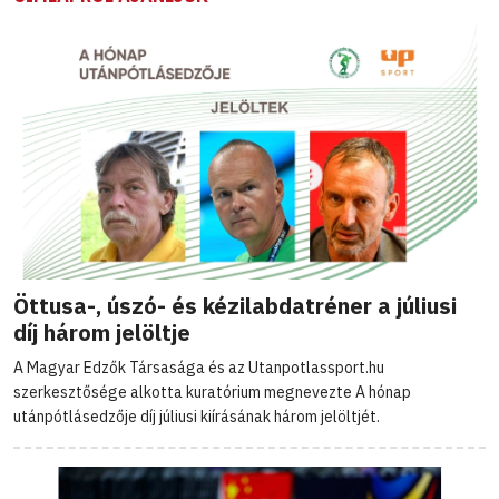
Öttusa-, úszó- és kézilabdatréner a júliusi
díj három jelöltje
A Magyar Edzők Társasága és az Utanpotlassport.hu
szerkesztősége alkotta kuratórium megnevezte A hónap
utánpótlásedzője díj júliusi kiírásának három jelöltjét.