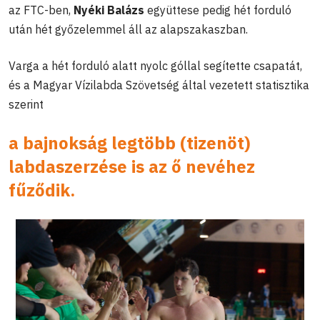
az FTC-ben,
Nyéki Balázs
együttese pedig hét forduló
után hét győzelemmel áll az alapszakaszban.
Varga a hét forduló alatt nyolc góllal segítette csapatát,
és a Magyar Vízilabda Szövetség által vezetett statisztika
szerint
a bajnokság legtöbb (tizenöt)
labdaszerzése is az ő nevéhez
fűződik.