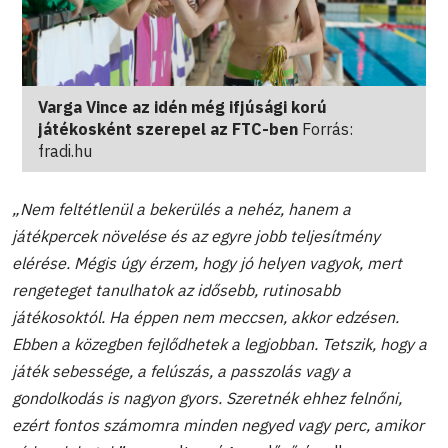
Varga Vince az idén még ifjúsági korú
játékosként szerepel az FTC-ben
Forrás:
fradi.hu
„Nem feltétlenül a bekerülés a nehéz, hanem a
játékpercek növelése és az egyre jobb teljesítmény
elérése. Mégis úgy érzem, hogy jó helyen vagyok, mert
rengeteget tanulhatok az idősebb, rutinosabb
játékosoktól. Ha éppen nem meccsen, akkor edzésen.
Ebben a közegben fejlődhetek a legjobban. Tetszik, hogy a
játék sebessége, a felúszás, a passzolás vagy a
gondolkodás is nagyon gyors. Szeretnék ehhez felnőni,
ezért fontos számomra minden negyed vagy perc, amikor