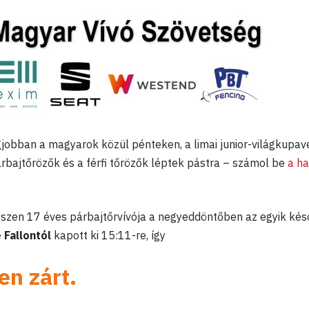
jobban a magyarok közül pénteken, a limai junior-világkupav
árbajtőrözők és a férfi tőrözők léptek pástra – számol be
a ha
zen 17 éves párbajtőrvívója a negyeddöntőben az egyik kés
 Fallontól
kapott ki 15:11-re, így
en zárt.