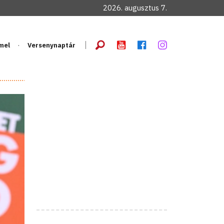
2026. augusztus 7.
mel
Versenynaptár