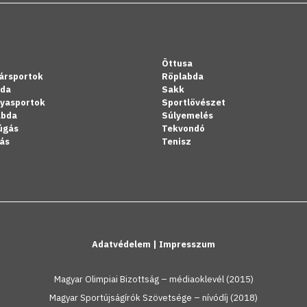
Öttusa
ársportok
Röplabda
bda
Sakk
lyasportok
Sportlövészet
abda
Súlyemelés
úgás
Tekvondó
ás
Tenisz
Adatvédelem
|
Impresszum
Magyar Olimpiai Bizottság – médiaoklevél (2015)
Magyar Sportújságírók Szövetsége – nívódíj (2018)