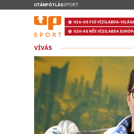
UTÁNPÓTLÁS
SPORT
U16-OS FIÚ VÍZILABDA-VILÁ
U20-AS NŐI VÍZILABDA EURÓ
VÍVÁS