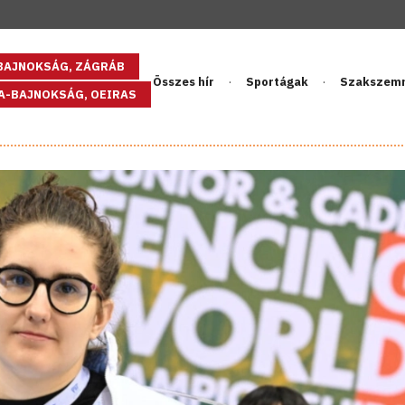
GBAJNOKSÁG, ZÁGRÁB
Összes hír
Sportágak
Szakszem
PA-BAJNOKSÁG, OEIRAS