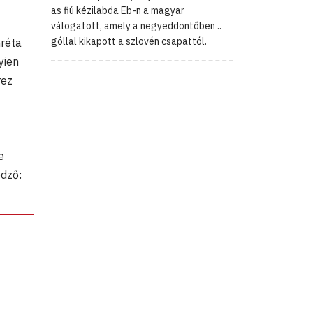
as fiú kézilabda Eb-n a magyar
válogatott, amely a negyeddöntőben ..
góllal kikapott a szlovén csapattól.
réta
yien
rez
e
edző: