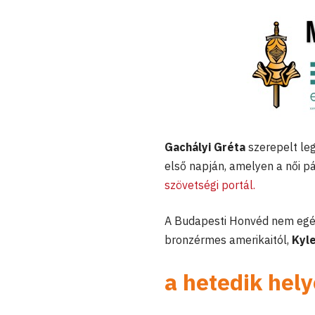
Gachályi Gréta
szerepelt leg
első napján, amelyen a női p
szövetségi portál.
A Budapesti Honvéd nem egés
bronzérmes amerikaitól,
Kyle
a hetedik hely