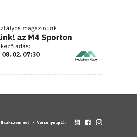
sztályos magazinunk
ünk! az M4 Sporton
kező adás:
 08. 02. 07:30
Szakszemmel
Versenynaptár