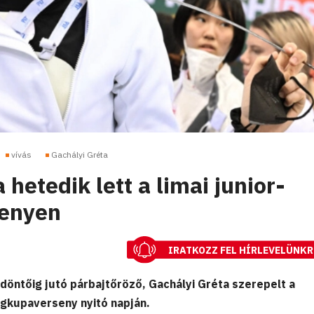
vívás
Gachályi Gréta
 hetedik lett a limai junior-
senyen
IRATKOZZ FEL HÍRLEVELÜNKR
öntőig jutó párbajtőröző, Gachályi Gréta szerepelt a
lágkupaverseny nyitó napján.