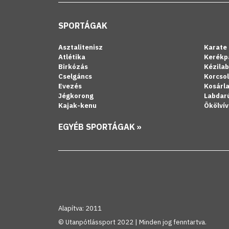
SPORTÁGAK
Asztalitenisz
Karate
Atlétika
Kerékp
Birkózás
Kézila
Cselgáncs
Korcso
Evezés
Kosárl
Jégkorong
Labdar
Kajak-kenu
Ökölvív
EGYÉB SPORTÁGAK »
Alapítva: 2011
© Utanpótlássport 2022 | Minden jog fenntartva.