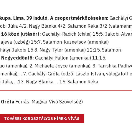
ágkupa, Lima, 39 induló. A csoportmérkőzéseken:
Gachályi G
obi Júlia 4/2, Nagy Blanka 4/2, Salamon Réka 3/2 (valamenn
 16 közé jutásért:
Gachályi-Radich (chilei) 15:5, Jakobi-Alva
tajeva (üzbég) 15:7, Salamon-Kuznetsov (amerikai)
ályi-Jakobi 15:8, Nagy-Tyler (amerikai) 12:15, Salamon-
.
Negyeddöntő:
Gachályi-Fallon (amerikai) 11:15.
uo (amerikai), 2. Michaela Joyce (amerikai), 3. Tanishka Padhy
amerikai), …7. Gachályi Gréta (edző: László István, válogatott 
bi Júlia, …13. Nagy Blanka, …15. Salamon Réka.
i Gréta
Forrás: Magyar Vívó Szövetség)
TOVÁBBI KOROSZTÁLYOS HÍREK: VÍVÁS