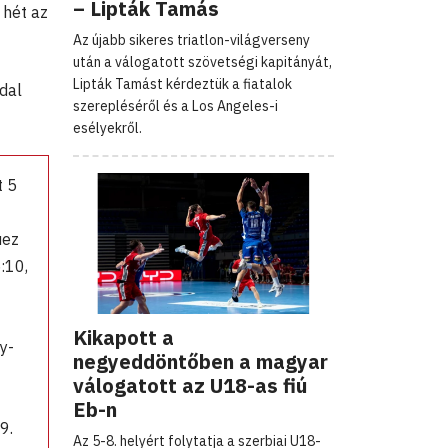
– Lipták Tamás
 hét az
Az újabb sikeres triatlon-világverseny
után a válogatott szövetségi kapitányát,
Lipták Tamást kérdeztük a fiatalok
dal
szerepléséről és a Los Angeles-i
esélyekről.
t 5
uez
:10,
Kikapott a
y-
negyeddöntőben a magyar
válogatott az U18-as fiú
Eb-n
9.
Az 5-8. helyért folytatja a szerbiai U18-