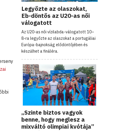
Legyőzte az olaszokat,
Eb-döntős az U20-as női
válogatott
Az U20-as női vízilabda-válogatott 10–
8-ra legyőzte az olaszokat a portugáliai
Európa-bajnokság elődöntőjében és
készülhet a fináléra.
erseny
zai
őbbi
„Szinte biztos vagyok
benne, hogy meglesz a
mixváltó olimpiai kvótája”