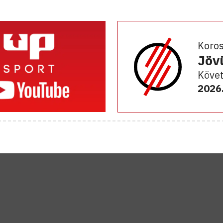
Koro
Jöv
Követ
2026.