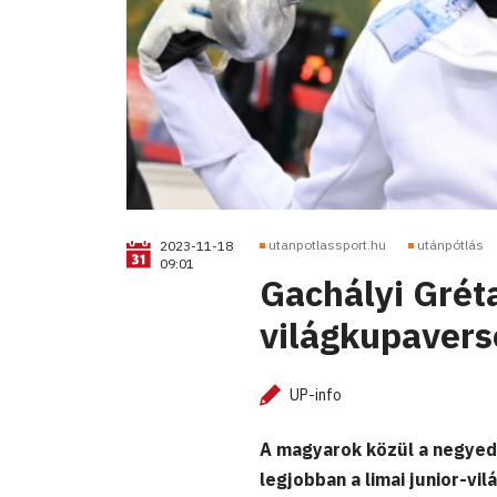
utanpotlassport.hu
utánpótlás
2023-11-18
09:01
Gachályi Gréta
világkupaver
UP-info
A magyarok közül a negyedd
legjobban a limai junior-vi