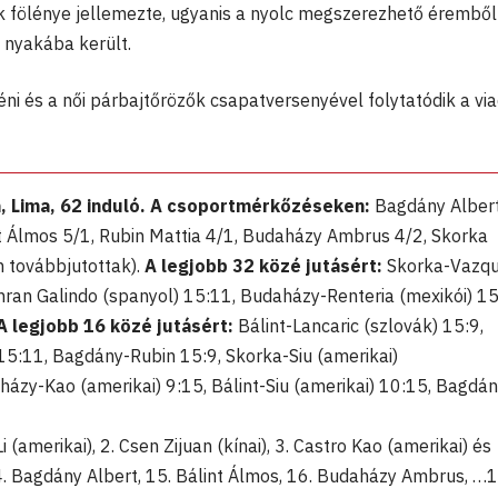
 fölénye jellemezte, ugyanis a nyolc megszerezhető éremből
 nyakába került.
ni és a női párbajtőrözők csapatversenyével folytatódik a via
pa, Lima, 62 induló. A csoportmérkőzéseken:
Bagdány Alber
t Álmos 5/1, Rubin Mattia 4/1, Budaházy Ambrus 4/2, Skorka
 továbbjutottak).
A legjobb 32 közé jutásért:
Skorka-Vazq
hran Galindo (spanyol) 15:11, Budaházy-Renteria (mexikói) 15
A legjobb 16 közé jutásért:
Bálint-Lancaric (szlovák) 15:9,
15:11, Bagdány-Rubin 15:9, Skorka-Siu (amerikai)
ázy-Kao (amerikai) 9:15, Bálint-Siu (amerikai) 10:15, Bagdán
Li (amerikai), 2. Csen Zijuan (kínai), 3. Castro Kao (amerikai) és
. Bagdány Albert, 15. Bálint Álmos, 16. Budaházy Ambrus, …1