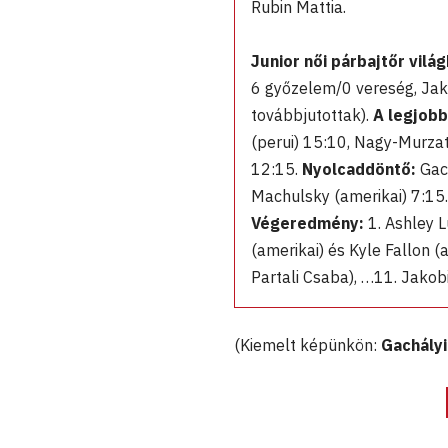
Rubin Mattia.
Junior női párbajtőr vil
6 győzelem/0 vereség, Jak
továbbjutottak).
A legjobb
(perui) 15:10, Nagy-Murza
12:15.
Nyolcaddöntő:
Gach
Machulsky (amerikai) 7:15
Végeredmény:
1. Ashley L
(amerikai) és Kyle Fallon (
Partali Csaba), …11. Jako
(Kiemelt képünkön:
Gachály