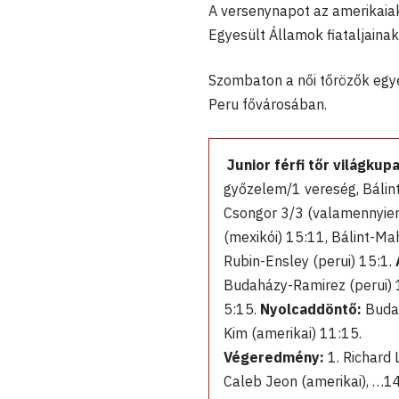
A versenynapot az amerikaiak
Egyesült Államok fiataljainak
Szombaton a női tőrözők egyé
Peru fővárosában.
Junior férfi tőr világku
győzelem/1 vereség, Bálin
Csongor 3/3 (valamennyien
(mexikói) 15:11, Bálint-Ma
Rubin-Ensley (perui) 15:1.
Budaházy-Ramirez (perui) 
5:15.
Nyolcaddöntő:
Budah
Kim (amerikai) 11:15.
Végeredmény:
1. Richard 
Caleb Jeon (amerikai), …14