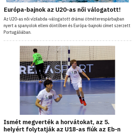
Európa-bajnok az U20-as női válogatott!
Az U20-as női vízilabda-válogatott drámai ötméterespárbajban
nyert a spanyolok elleni döntőben és Európa-bajnoki címet szerzett
Portugáliában.
Ismét megverték a horvátokat, az 5.
helyért folytatják az U18-as fiúk az Eb-n