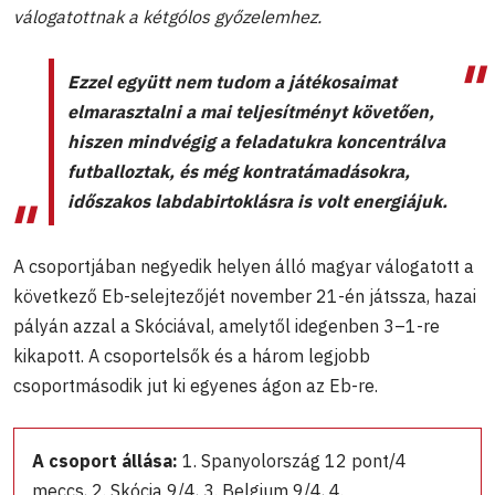
válogatottnak a kétgólos győzelemhez.
Ezzel együtt nem tudom a játékosaimat
elmarasztalni a mai teljesítményt követően,
hiszen mindvégig a feladatukra koncentrálva
futballoztak, és még kontratámadásokra,
időszakos labdabirtoklásra is volt energiájuk.
A csoportjában negyedik helyen álló magyar válogatott a
következő Eb-selejtezőjét november 21-én játssza, hazai
pályán azzal a Skóciával, amelytől idegenben 3–1-re
kikapott. A csoportelsők és a három legjobb
csoportmásodik jut ki egyenes ágon az Eb-re.
A csoport állása:
1. Spanyolország 12 pont/4
meccs, 2. Skócia 9/4, 3. Belgium 9/4, 4.