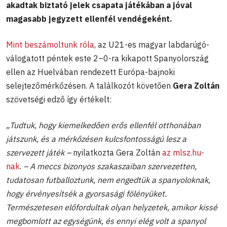
akadtak biztató jelek csapata játékában a jóval
magasabb jegyzett ellenfél vendégeként.
Mint beszámoltunk róla
, az U21-es magyar labdarúgó-
válogatott péntek este 2–0-ra kikapott Spanyolország
ellen az Huelvában rendezett Európa-bajnoki
selejtezőmérkőzésen. A találkozót követően
Gera Zoltán
szövetségi edző így értékelt:
„Tudtuk, hogy kiemelkedően erős ellenfél otthonában
játszunk, és a mérkőzésen kulcsfontosságú lesz a
szervezett játék –
nyilatkozta Gera Zoltán
az mlsz.hu-
nak
.
– A meccs bizonyos szakaszaiban szervezetten,
tudatosan futballoztunk, nem engedtük a spanyoloknak,
hogy érvényesítsék a gyorsasági fölényüket.
Természetesen előfordultak olyan helyzetek, amikor kissé
megbomlott az egységünk, és ennyi elég volt a spanyol