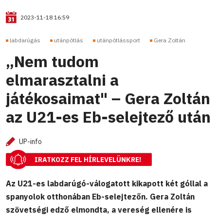
2023-11-18 16:59
labdarúgás
utánpótlás
utánpótlássport
Gera Zoltán
„Nem tudom
elmarasztalni a
játékosaimat" – Gera Zoltán
az U21-es Eb-selejtező után
UP-info
IRATKOZZ FEL HÍRLEVELÜNKRE!
Az U21-es labdarúgó-válogatott kikapott két góllal a
spanyolok otthonában Eb-selejtezőn. Gera Zoltán
szövetségi edző elmondta, a vereség ellenére is