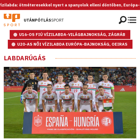
a: ötméteresekkel nyert a spanyolok elleni döntőben, Európa-bajnok a
UTÁNPÓTLÁS
SPORT
U16-OS FIÚ VÍZILABDA-VILÁGBAJNOKSÁG, ZÁGRÁB
U20-AS NŐI VÍZILABDA EURÓPA-BAJNOKSÁG, OEIRAS
LABDARÚGÁS