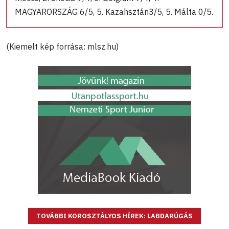
MAGYARORSZÁG 6/5, 5. Kazahsztán3/5, 5. Málta 0/5.
(Kiemelt kép forrása: mlsz.hu)
TOVÁBBI KOROSZTÁLYOS HÍREK: LABDARÚGÁS