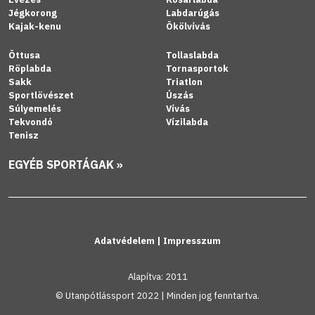
Jégkorong
Labdarúgás
Kajak-kenu
Ökölvívás
Öttusa
Tollaslabda
Röplabda
Tornasportok
Sakk
Triatlon
Sportlövészet
Úszás
Súlyemelés
Vívás
Tekvondó
Vízilabda
Tenisz
EGYÉB SPORTÁGAK »
Adatvédelem
|
Impresszum
Alapítva: 2011
© Utanpótlássport 2022 | Minden jog fenntartva.