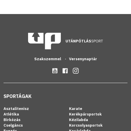
UTÁNPÓTLÁS
SPORT
Szakszemmel
Versenynaptár
SPORTÁGAK
Asztalitenisz
Karate
Atlétika
Kerékpársportok
Birkózás
Kézilabda
Cselgáncs
Korcsolyasportok
Evezés
Kosárlabda