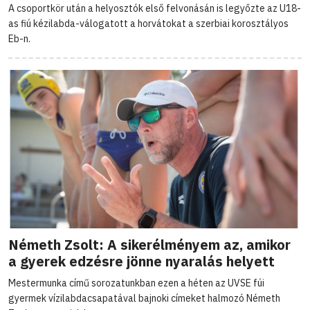
A csoportkör után a helyosztók első felvonásán is legyőzte az U18-
as fiú kézilabda-válogatott a horvátokat a szerbiai korosztályos
Eb-n.
Németh Zsolt: A sikerélményem az, amikor
a gyerek edzésre jönne nyaralás helyett
Mestermunka című sorozatunkban ezen a héten az UVSE fúi
gyermek vízilabdacsapatával bajnoki címeket halmozó Németh