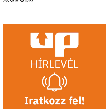
Zsoltot mutatjuk be.