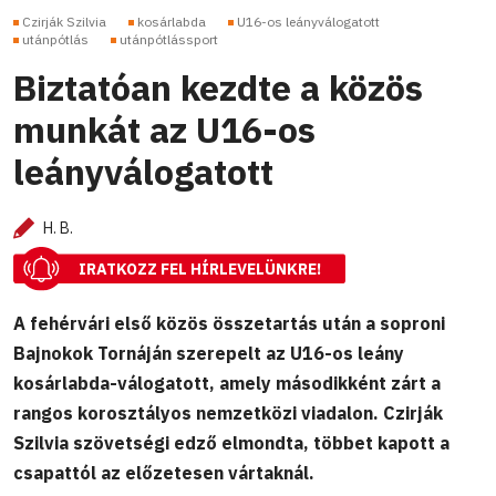
Czirják Szilvia
kosárlabda
U16-os leányválogatott
utánpótlás
utánpótlássport
Biztatóan kezdte a közös
munkát az U16-os
leányválogatott
H. B.
IRATKOZZ FEL HÍRLEVELÜNKRE!
A fehérvári első közös összetartás után a soproni
Bajnokok Tornáján szerepelt az U16-os leány
kosárlabda-válogatott, amely másodikként zárt a
rangos korosztályos nemzetközi viadalon. Czirják
Szilvia szövetségi edző elmondta, többet kapott a
csapattól az előzetesen vártaknál.