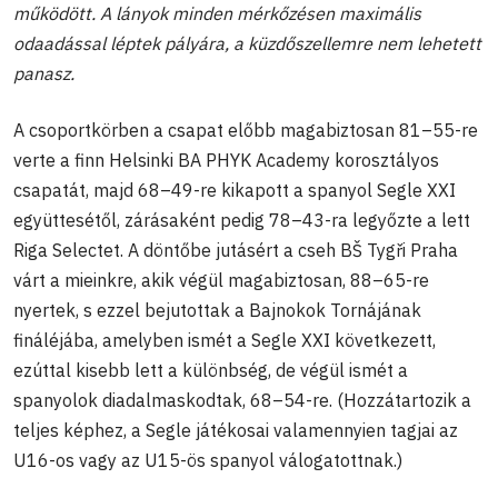
működött. A lányok minden mérkőzésen maximális
odaadással léptek pályára, a küzdőszellemre nem lehetett
panasz.
A csoportkörben a csapat előbb magabiztosan 81–55-re
verte a finn Helsinki BA PHYK Academy korosztályos
csapatát, majd 68–49-re kikapott a spanyol Segle XXI
együttesétől, zárásaként pedig 78–43-ra legyőzte a lett
Riga Selectet. A döntőbe jutásért a cseh BŠ Tygři Praha
várt a mieinkre, akik végül magabiztosan, 88–65-re
nyertek, s ezzel bejutottak a Bajnokok Tornájának
fináléjába, amelyben ismét a Segle XXI következett,
ezúttal kisebb lett a különbség, de végül ismét a
spanyolok diadalmaskodtak, 68–54-re. (Hozzátartozik a
teljes képhez, a Segle játékosai valamennyien tagjai az
U16-os vagy az U15-ös spanyol válogatottnak.)