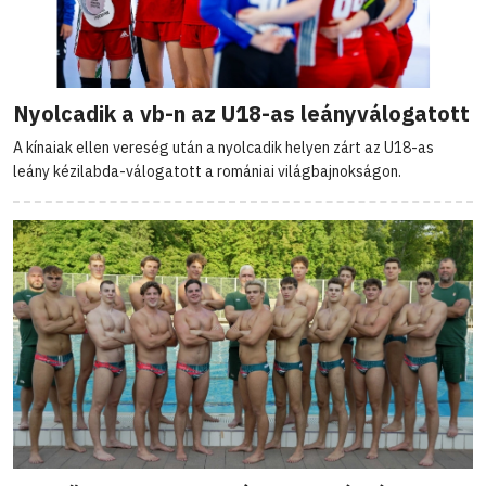
Nyolcadik a vb-n az U18-as leányválogatott
A kínaiak ellen vereség után a nyolcadik helyen zárt az U18-as
leány kézilabda-válogatott a romániai világbajnokságon.