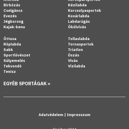
Birkózás
Kézilabda
Cselgáncs
Korcsolyasportok
Evezés
Kosárlabda
Jégkorong
Labdarúgás
Kajak-kenu
Ökölvívás
Öttusa
Tollaslabda
Röplabda
Tornasportok
Sakk
Triatlon
Sportlövészet
Úszás
Súlyemelés
Vívás
Tekvondó
Vízilabda
Tenisz
EGYÉB SPORTÁGAK »
Adatvédelem
|
Impresszum