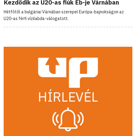
Kezdődik az U20-as fiúk Eb-je Várnában
Hétfőtől a bulgáriai Várnában szerepel Európa-bajnokságon az
U20-as férfi vízilabda-válogatott.