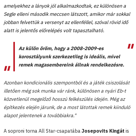
amelyekhez a lányok jól alkalmazkodtak, ez különösen a
Segle elleni második meccsen látszott, amikor már sokkal
jobban felvettük a versenyt az ellenféllel, szóval rövid idő
alatt is jelentős előrelépés volt tapasztalható.
Az külön öröm, hogy a 2008-2009-es
korosztályunk szerkezetileg is ideális, mivel
remek magasembereink állnak rendelkezésre.
Azonban kondicionális szempontból és a játék csiszolását
illetően még sok munka vár ránk,
különösen a nyári Eb-t
közvetlenül megelőző hosszú felkészülés idején. Még az
építkezés elején járunk, de a most látottak remek kiinduló
alapot jelentenek a továbbiakra."
A soproni torna All Star-csapatába
Josepovits Kingát
is