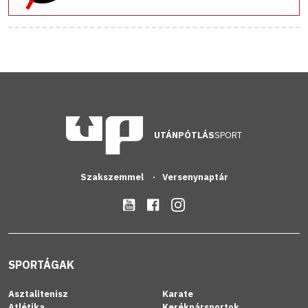
UTÁNPÓTLÁS
SPORT
Szakszemmel
Versenynaptár
SPORTÁGAK
Asztalitenisz
Karate
Atlétika
Kerékpársportok