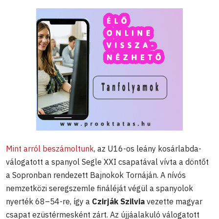
Mint arról beszámoltunk
, az U16-os leány kosárlabda-
válogatott a spanyol Segle XXI csapatával vívta a döntőt
a Sopronban rendezett Bajnokok Tornáján. A nívós
nemzetközi seregszemle fináléját végül a spanyolok
nyerték 68–54-re, így a
Czirják Szilvia
vezette magyar
csapat ezüstérmesként zárt. Az újjáalakuló válogatott