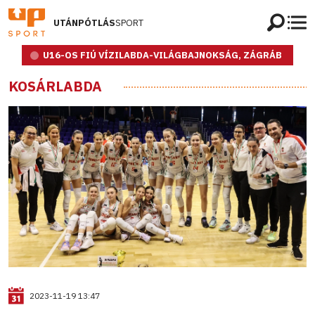
UTÁNPÓTLÁS
SPORT
U16-OS FIÚ VÍZILABDA-VILÁGBAJNOKSÁG, ZÁGRÁB
KOSÁRLABDA
2023-11-19 13:47