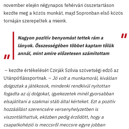
november elején négynapos fehérvári összetartáson
kezdte meg a közös munkát, majd Sopronban első közös
tornáján szerepeltek a mieink.
Nagyon pozitív benyomást tettek rám a
lányok. Összességében többet kaptam tőlük
annál, mint amire előzetesen számítottam
– kezdte értékelését Czirják Szilvia szövetségi edző az
Utánpótlássportnak. –
Jó volt a munkamorál, kiválóan
dolgoztak a játékosok, mindenki rendkívül nyitottan
fogadta az új dolgokat, igyekezetek minél gyorsabban
elsajátítani a szakmai stáb által kérteket. Ezt a pozitív
hozzáállást szerencsére versenyhelyzetben is
viszontláthattuk, eközben pedig érződött, hogy a
csapatkohézió is meccsről meccsre egyre jobban