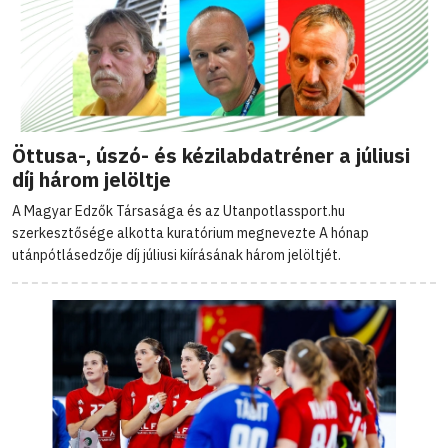
Öttusa-, úszó- és kézilabdatréner a júliusi
díj három jelöltje
A Magyar Edzők Társasága és az Utanpotlassport.hu
szerkesztősége alkotta kuratórium megnevezte A hónap
utánpótlásedzője díj júliusi kiírásának három jelöltjét.