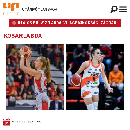
UTÁNPÓTLÁS
SPORT
U16-OS FIÚ VÍZILABDA-VILÁGBAJNOKSÁG, ZÁGRÁB
KOSÁRLABDA
2023-11-27 16:25