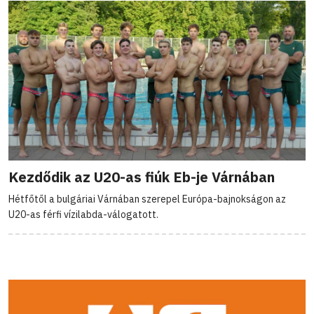
Kezdődik az U20-as fiúk Eb-je Várnában
Hétfőtől a bulgáriai Várnában szerepel Európa-bajnokságon az
U20-as férfi vízilabda-válogatott.