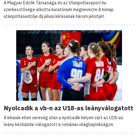
A Magyar Edzők Társasága és az Utanpotlassport.hu
szerkesztősége alkotta kuratórium megnevezte A hónap
utánpótlásedzője díj júliusi kiírásának három jelöltjét.
Nyolcadik a vb-n az U18-as leányválogatott
A kínaiak ellen vereség után a nyolcadik helyen zárt az U18-as
leány kézilabda-válogatott a romániai világbajnokságon.