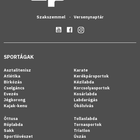
Szakszemmel
Versenynaptár
SPORTÁGAK
Asztalitenisz
Karate
Atlétika
Kerékpársportok
Birkózás
Kézilabda
Cselgáncs
Korcsolyasportok
Evezés
Kosárlabda
Jégkorong
Labdarúgás
Kajak-kenu
Ökölvívás
Öttusa
Tollaslabda
Röplabda
Tornasportok
Sakk
Triatlon
Sportlövészet
Úszás