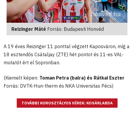
Reizinger Máté
Forrás: Budapesti Honvéd
A 19 éves Reizinger 11 ponttal végzett Kaposváron, míg a
18 esztendős Csátaljay (ZTE) hét pontot és 11-es VAL-
mutatót ért el Sopronban.
(Kiemelt képen:
Toman Petra (balra) és Rátkai Eszter
Forrás: DVTK-Hun-therm és NKA Universitas Pécs)
TOVÁBBI KOROSZTÁLYOS HÍREK: KOSÁRLABDA