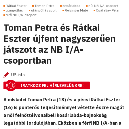
Rátkai Eszter
Toman Petra
kosárlabda
női NB I/A-csoport
utánpótlás
utánpótlássport
Reizinger Máté
Csátaljay Péter
férfi NB I/A-csoport
Toman Petra és Rátkai
Eszter újfent nagyszerűen
játszott az NB I/A-
csoportban
UP-info
IRATKOZZ FEL HÍRLEVELÜNKRE!
A miskolci Toman Petra (18) és a pécsi Rátkai Eszter
(16) is ponterős teljesítménnyel vétette észre magát
a női felnőttélvonalbeli kosárlabda-bajnokság
legutóbbi fordulójában. Eközben a férfi NB I/A-ban a