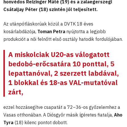
honvédos Reizinger Máté (19) és a zalaegerszegi
Csátaljay Péter (18) szintén jól teljesített.
Az utánpótláskorúak közül a DVTK 18 éves
kosárlabdázója,
Toman Petra
nyújtotta a legjobb
produkciót a női felnőtt első osztály hatodik fordulójában.
A miskolciak U20-as válogatott
bedobó-erőcsatára 10 ponttal, 5
lepattanóval, 2 szerzett labdával,
1 blokkal és 18-as VAL-mutatóval
zárt,
ezzel hozzásegítve csapatát a 72–36-os győzelemhez a
Vasas otthonában. A Diósgyőr másik ígéretes fiatalja,
Aho
Tyra
(18) kilenc pontot dobott.