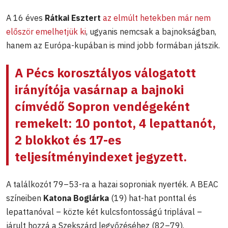
A 16 éves
Rátkai Esztert
az elmúlt hetekben már nem
először emelhetjük ki
, ugyanis nemcsak a bajnokságban,
hanem az Európa-kupában is mind jobb formában játszik.
A Pécs korosztályos válogatott
irányítója vasárnap a bajnoki
címvédő Sopron vendégeként
remekelt: 10 pontot, 4 lepattanót,
2 blokkot és 17-es
teljesítményindexet jegyzett.
A találkozót 79–53-ra a hazai soproniak nyerték. A BEAC
színeiben
Katona Boglárka
(19) hat-hat ponttal és
lepattanóval – közte két kulcsfontosságú triplával –
járult hozzá a Szekszárd legyőzéséhez (82–79).