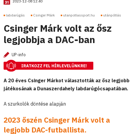
2023-12-08 12:40
labdarúgás
Csinger Márk
utanpotlassport.hu
utánpótlás
Csinger Márk volt az ősz
legjobbja a DAC-ban
UP-info
IRATKOZZ FEL HÍRLEVELÜNKRE!
A 20 éves Csinger Márkot választották az ősz legjobb
játékosának a Dunaszerdahely labdarúgócsapatában.
A szurkolók döntése alapján
2023 őszén Csinger Márk
volt a
legjobb DAC-futballista.