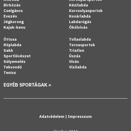
Birkózás
Kézilabda
Cselgáncs
Korcsolyasportok
Evezés
Kosárlabda
Jégkorong
Labdarúgás
Kajak-kenu
Ökölvívás
Öttusa
Tollaslabda
Röplabda
Tornasportok
Sakk
Triatlon
Sportlövészet
Úszás
Súlyemelés
Vívás
Tekvondó
Vízilabda
Tenisz
EGYÉB SPORTÁGAK »
Adatvédelem
|
Impresszum