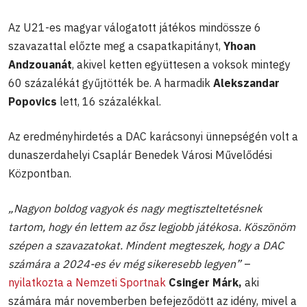
Az U21-es magyar válogatott játékos mindössze 6
szavazattal előzte meg a csapatkapitányt,
Yhoan
Andzouanát
, akivel ketten együttesen a voksok mintegy
60 százalékát gyűjtötték be. A harmadik
Alekszandar
Popovics
lett, 16 százalékkal.
Az eredményhirdetés a DAC karácsonyi ünnepségén volt a
dunaszerdahelyi Csaplár Benedek Városi Művelődési
Központban.
„Nagyon boldog vagyok és nagy megtiszteltetésnek
tartom, hogy én lettem az ősz legjobb játékosa. Köszönöm
szépen a szavazatokat. Mindent megteszek, hogy a DAC
számára a 2024-es év még sikeresebb legyen”
–
nyilatkozta a Nemzeti Sportnak
Csinger Márk,
aki
számára már novemberben befejeződött az idény, mivel a