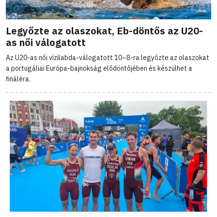
Legyőzte az olaszokat, Eb-döntős az U20-
as női válogatott
Az U20-as női vízilabda-válogatott 10–8-ra legyőzte az olaszokat
a portugáliai Európa-bajnokság elődöntőjében és készülhet a
fináléra.