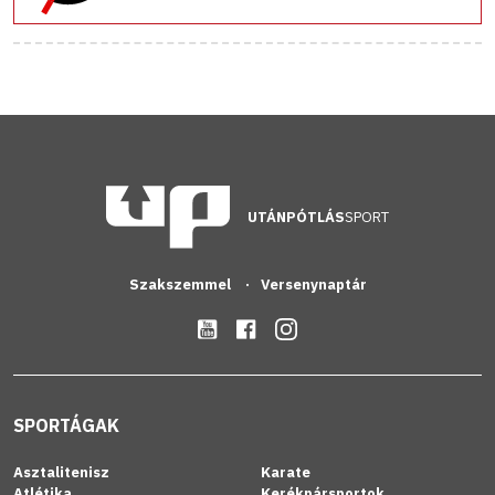
UTÁNPÓTLÁS
SPORT
Szakszemmel
Versenynaptár
SPORTÁGAK
Asztalitenisz
Karate
Atlétika
Kerékpársportok