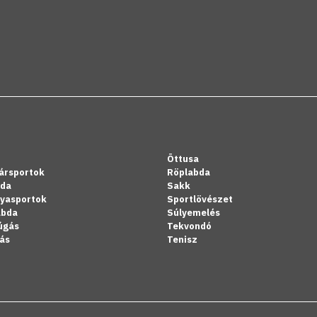
Öttusa
ársportok
Röplabda
bda
Sakk
lyasportok
Sportlövészet
abda
Súlyemelés
úgás
Tekvondó
ás
Tenisz