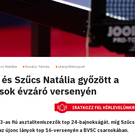
cs Natália
Kovács Tamás
utánpótlássport
és Szűcs Natália győzött a
sok évzáró versenyén
IRATKOZZ FEL HÍRLEVELÜNKR
-as fiú asztaliteniszezők top 24-bajnokságát, míg Szűcs
n az újonc lányok top 16-versenyén a BVSC csarnokában.