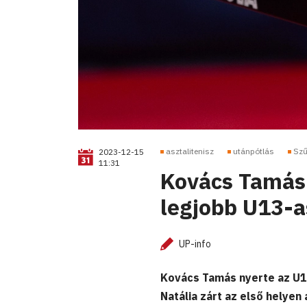
asztalitenisz
utánpótlás
Szű
2023-12-15
11:31
Kovács Tamás 
legjobb U13-a
UP-info
Kovács Tamás nyerte az U13
Natália zárt az első helye