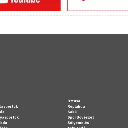
Öttusa
ársportok
Röplabda
bda
Sakk
lyasportok
Sportlövészet
abda
Súlyemelés