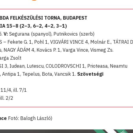
LABDA FELKÉSZÜLÉSI TORNA, BUDAPEST
15–8 (2–3, 6–2, 4–2, 3–1)
ő.
V:
Segurana (spanyol), Putnikovics (szerb)
 – Fekete G. 1, Pohl 1, VIGVÁRI VINCE 4, Molnár E., TÁTRAI D.
, NAGY ÁDÁM 4, Kovács P. 1, Varga Vince, Vismeg Zs.
arga Zsolt
I 3, Iudean, Lutescu, COLODROVSCHI 1, Prioteasa, Neamtu
 Antipa 1, Tepelus, Bota, Vancsik 1.
Szövetségi
11/4, ill. 7/1
ill. 2/2
nce
Fotó: Balogh László)