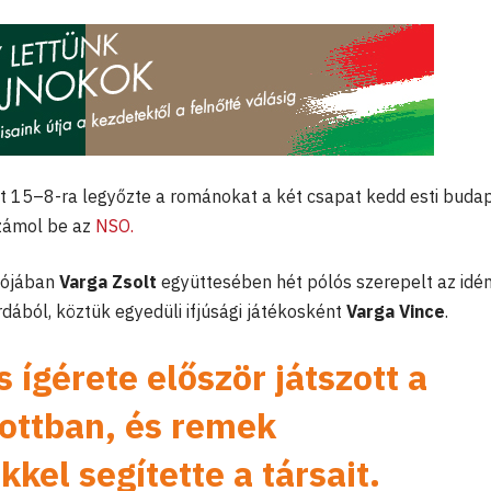
t 15–8-ra legyőzte a románokat a két csapat kedd esti budap
zámol be az
NSO.
lójában
Varga Zsolt
együttesében hét pólós szerepelt az idé
dából, köztük egyedüli ifjúsági játékosként
Varga Vince
.
 ígérete először játszott a
tottban, és remek
kel segítette a társait.