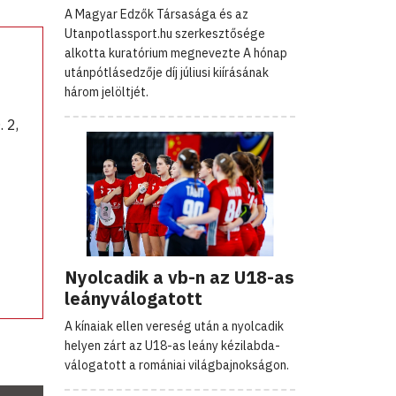
A Magyar Edzők Társasága és az
Utanpotlassport.hu szerkesztősége
alkotta kuratórium megnevezte A hónap
utánpótlásedzője díj júliusi kiírásának
három jelöltjét.
 2,
Nyolcadik a vb-n az U18-as
leányválogatott
A kínaiak ellen vereség után a nyolcadik
helyen zárt az U18-as leány kézilabda-
válogatott a romániai világbajnokságon.