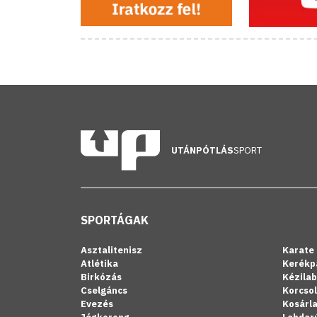
UTÁNPÓTLÁS
SPORT
SPORTÁGAK
Asztalitenisz
Karate
Atlétika
Kerékp
Birkózás
Kézila
Cselgáncs
Korcso
Evezés
Kosárl