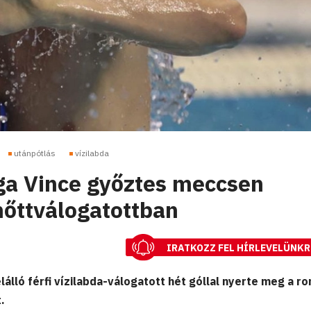
utánpótlás
vízilabda
ga Vince győztes meccsen
nőttválogatottban
IRATKOZZ FEL HÍRLEVELÜNKR
lálló férfi vízilabda-válogatott hét góllal nyerte meg a 
.