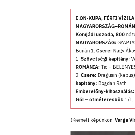
E.ON-KUPA, FÉRFI VÍZI
MAGYARORSZÁG–ROMÁNIA 
Komjádi uszoda, 800
néz
MAGYARORSZÁG:
GYAPJAS
Burián 1.
Csere:
Nagy Ákos
1.
Szövetségi kapitány:
V
ROMÁNIA:
Tic – BELÉNYES
2.
Csere:
Dragusin (kapus),
kapitány:
Bogdan Rath
Emberelőny-kihasználás:
Gól – ötméteresből:
1/1, 
(Kiemelt képünkön:
Varga Vi