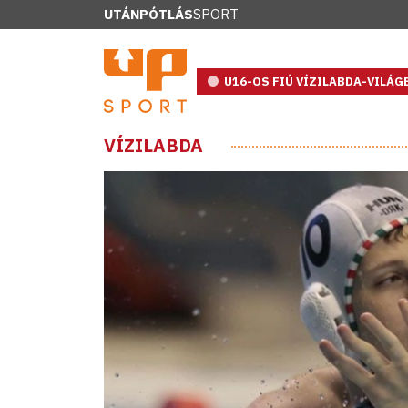
UTÁNPÓTLÁS
SPORT
U16-OS FIÚ VÍZILABDA-VILÁ
VÍZILABDA