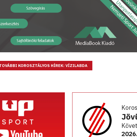
TOVÁBBI KOROSZTÁLYOS HÍREK: VÍZILABDA
Koro
Jöv
Követ
2026.