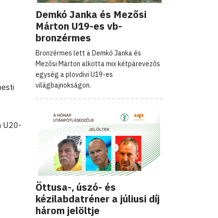
Demkó Janka és Mezősi
Márton U19-es vb-
bronzérmes
Bronzérmes lett a Demkó Janka és
Mezősi Márton alkotta mix kétpárevezős
egység a plovdivi U19-es
világbajnokságon.
esti
n U20-
Öttusa-, úszó- és
kézilabdatréner a júliusi díj
három jelöltje