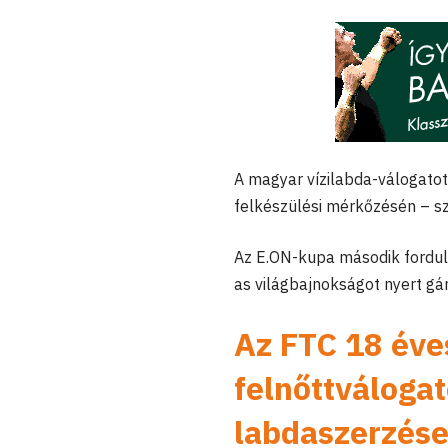
A magyar vízilabda-válogatot
felkészülési mérkőzésén – s
Az E.ON-kupa második fordu
as világbajnokságot nyert gár
Az FTC 18 éves
felnőttváloga
labdaszerzések