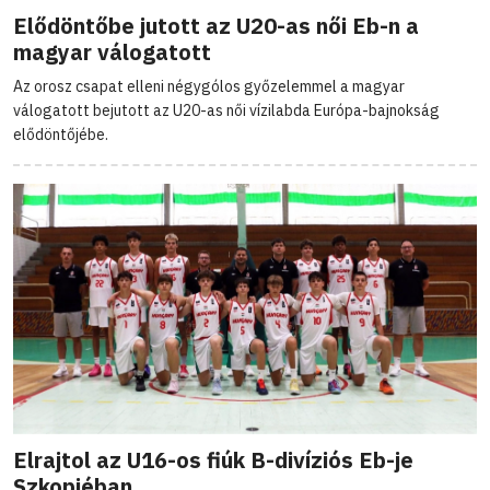
Elődöntőbe jutott az U20-as női Eb-n a
magyar válogatott
Az orosz csapat elleni négygólos győzelemmel a magyar
válogatott bejutott az U20-as női vízilabda Európa-bajnokság
elődöntőjébe.
Elrajtol az U16-os fiúk B-divíziós Eb-je
Szkopjéban