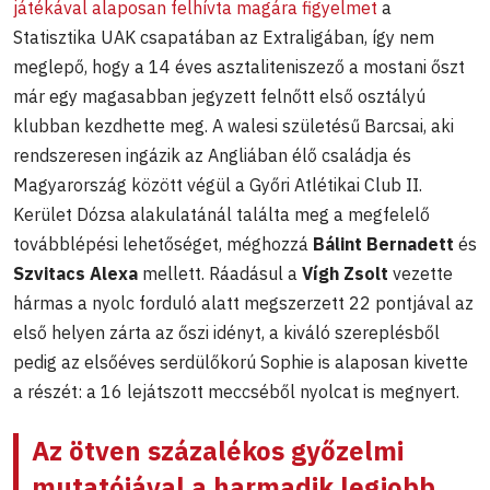
játékával alaposan felhívta magára figyelmet
a
Statisztika UAK csapatában az Extraligában, így nem
meglepő, hogy a 14 éves asztaliteniszező a mostani őszt
már egy magasabban jegyzett felnőtt első osztályú
klubban kezdhette meg. A walesi születésű Barcsai, aki
rendszeresen ingázik az Angliában élő családja és
Magyarország között végül a Győri Atlétikai Club II.
Kerület Dózsa alakulatánál találta meg a megfelelő
továbblépési lehetőséget, méghozzá
Bálint Bernadett
és
Szvitacs Alexa
mellett. Ráadásul a
Vígh Zsolt
vezette
hármas a nyolc forduló alatt megszerzett 22 pontjával az
első helyen zárta az őszi idényt, a kiváló szereplésből
pedig az elsőéves serdülőkorú Sophie is alaposan kivette
a részét: a 16 lejátszott meccséből nyolcat is megnyert.
Az ötven százalékos győzelmi
mutatójával a harmadik legjobb