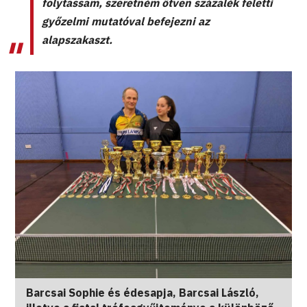
folytassam, szeretném ötven százalék feletti
győzelmi mutatóval befejezni az
alapszakaszt.
Barcsai Sophie és édesapja, Barcsai László,