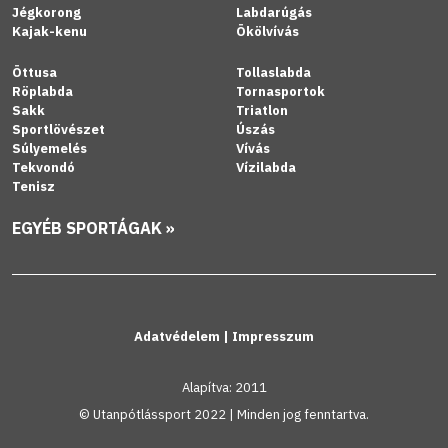
Jégkorong
Labdarúgás
Kajak-kenu
Ökölvívás
Öttusa
Tollaslabda
Röplabda
Tornasportok
Sakk
Triatlon
Sportlövészet
Úszás
Súlyemelés
Vívás
Tekvondó
Vízilabda
Tenisz
EGYÉB SPORTÁGAK »
Adatvédelem
|
Impresszum
Alapítva: 2011
© Utanpótlássport 2022 | Minden jog fenntartva.