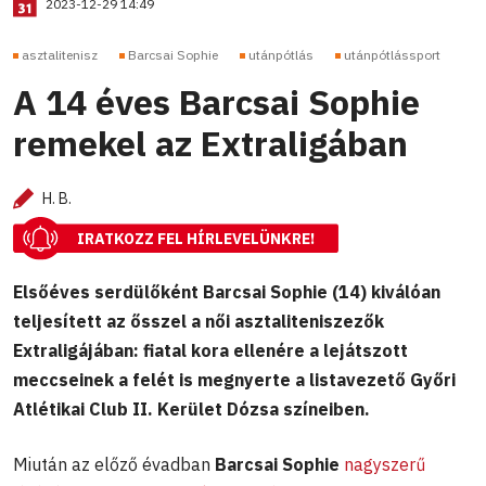
2023-12-29 14:49
asztalitenisz
Barcsai Sophie
utánpótlás
utánpótlássport
A 14 éves Barcsai Sophie
remekel az Extraligában
H. B.
IRATKOZZ FEL HÍRLEVELÜNKRE!
Elsőéves serdülőként Barcsai Sophie (14) kiválóan
teljesített az ősszel a női asztaliteniszezők
Extraligájában: fiatal kora ellenére a lejátszott
meccseinek a felét is megnyerte a listavezető Győri
Atlétikai Club II. Kerület Dózsa színeiben.
Miután az előző évadban
Barcsai Sophie
nagyszerű