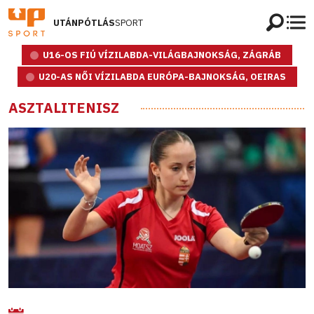
UTÁNPÓTLÁS
SPORT
U16-OS FIÚ VÍZILABDA-VILÁGBAJNOKSÁG, ZÁGRÁB
U20-AS NŐI VÍZILABDA EURÓPA-BAJNOKSÁG, OEIRAS
ASZTALITENISZ