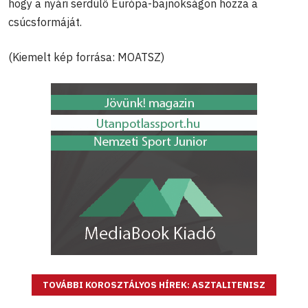
hogy a nyári serdülő Európa-bajnokságon hozza a
csúcsformáját.
(Kiemelt kép forrása: MOATSZ)
TOVÁBBI KOROSZTÁLYOS HÍREK: ASZTALITENISZ