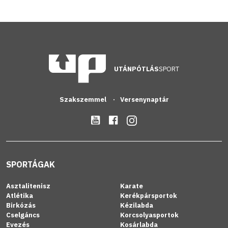
UTÁNPÓTLÁS
SPORT
Szakszemmel
Versenynaptár
SPORTÁGAK
Asztalitenisz
Karate
Atlétika
Kerékpársportok
Birkózás
Kézilabda
Cselgáncs
Korcsolyasportok
Evezés
Kosárlabda