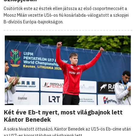
Csütörtök este az észtek ellen játssza az első csoportmeccsét a
Moosz Milán vezette U16-os fiú kosárlabda-válogatott a szkopjei
B-dívíziós Európa-bajnokságon.
Két éve Eb-t nyert, most világbajnok lett
Kántor Benedek
A sokra hivatott öttusázó, Kántor Benedek az U15-ös Eb-címe után
az U17-es korosztályban világbajnok lett.