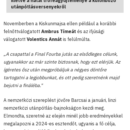
illetve a fiatal trófeagyűjteménye a különböző
utánpótlásversenyekről
Novemberben a Kiskunmajsa ellen például a korábbi
felnőttválogatott
Ambrus Tímeát
és az ifjúsági
válogatott
Volentics Annát
is felülmúlta.
„A csapattal a Final Fourba jutás az elsődleges célunk,
ugyanakkor az már szinte biztosnak, hogy ezt elérjük. Az
ígéretes ősz után megpróbáljuk a négyes döntőre
tartogatni a legjobbunkat, és ott pedig szeretnénk majd
bejutni a fináléba."
A nemzetközi szereplést jövőre Barcsai a januári, linzi
nemzetközi utánpótlás-bajnokságon kezdi meg.
Elmondta, szeretné az elején minél jobb eredményekkel
megalapozni a 2024-es esztendőt, ugyanis a fő célja,