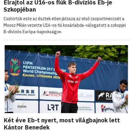
Elrajtol az U16-os fiúk B-divíziós Eb-je
Szkopjéban
Csütörtök este az észtek ellen játssza az első csoportmeccsét a
Moosz Milán vezette U16-os fiú kosárlabda-válogatott a szkopjei
B-dívíziós Európa-bajnokságon.
Két éve Eb-t nyert, most világbajnok lett
Kántor Benedek