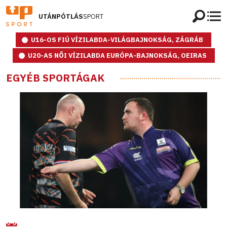
UTÁNPÓTLÁS
SPORT
U16-OS FIÚ VÍZILABDA-VILÁGBAJNOKSÁG, ZÁGRÁB
U20-AS NŐI VÍZILABDA EURÓPA-BAJNOKSÁG, OEIRAS
EGYÉB SPORTÁGAK