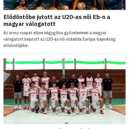
Elődöntőbe jutott az U20-as női Eb-n a
magyar válogatott
Az orosz csapat elleni négygólos győzelemmel a magyar
válogatott bejutott az U20-as női vízilabda Európa-bajnokság
elődöntőjébe.