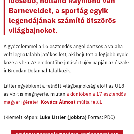
idősebb, holland Raymond van
Barneveldet, a sportág egyik
legendájának számító ötszörös
világbajnokot.
A győzelemmel a 16 esztendős angol dartsos a valaha
volt legfiatalabb játékos lett, aki bejutott a legjobb nyolc
közé a vb-n. Az elődöntőbe jutásért újév napján az észak-
ír Brendan Dolannal találkozik.
Littler egyébként a felnőtt-világbajnokság előtt az U18-
as vb-t is megnyerte, miután
a döntőben a 17 esztendős
magyar ígéretet,
Kovács Álmost
múlta felül.
(Kiemelt képen:
Luke Littler (jobbra)
Forrás: PDC)