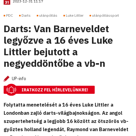
2023-12-31 11:17
PDC
Darts
utánpótlás
Luke Littler
utánpótlássport
Darts: Van Barneveldet
legyőzve a 16 éves Luke
Littler bejutott a
negyeddöntőbe a vb-n
UP-info
IRATKOZZ FEL HÍRLEVELÜNKRE!
Folytatta menetelését a 16 éves Luke Littler a
Londonban zajló darts-világbajnokságon. Az angol
szupertehetség a legjobb 16 között az ötszörös vb-
győztes holland legendát, Raymond van Barneveldet