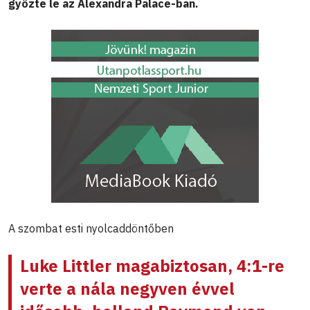
győzte le az Alexandra Palace-ban.
A szombat esti nyolcaddöntőben
Luke Littler
magabiztosan, 4:1-re
verte a nála negyven évvel