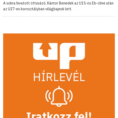
A sokra hivatott öttusázó, Kántor Benedek az U15-ös Eb-címe után
az U17-es korosztályban világbajnok lett.