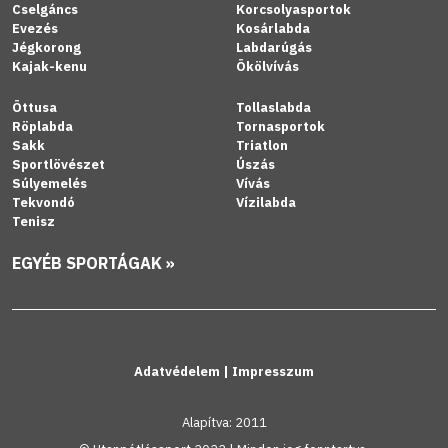
Cselgáncs
Korcsolyasportok
Evezés
Kosárlabda
Jégkorong
Labdarúgás
Kajak-kenu
Ökölvívás
Öttusa
Tollaslabda
Röplabda
Tornasportok
Sakk
Triatlon
Sportlövészet
Úszás
Súlyemelés
Vívás
Tekvondó
Vízilabda
Tenisz
EGYÉB SPORTÁGAK »
Adatvédelem
|
Impresszum
Alapítva: 2011