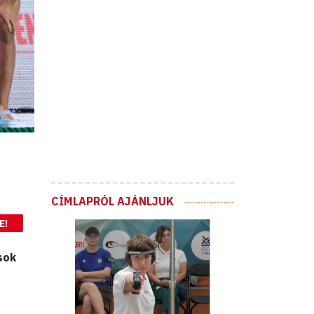
CÍMLAPRÓL AJÁNLJUK
E!
sok