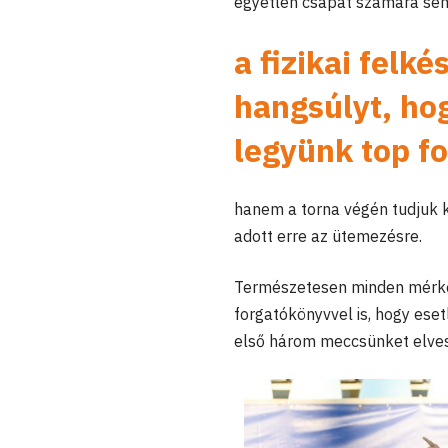
egyetlen csapat számára sem
a fizikai felk
hangsúlyt, ho
legyünk top f
hanem a torna végén tudjuk k
adott erre az ütemezésre.
Természetesen minden mérkőz
forgatókönyvvel is, hogy ese
első három meccsünket elves