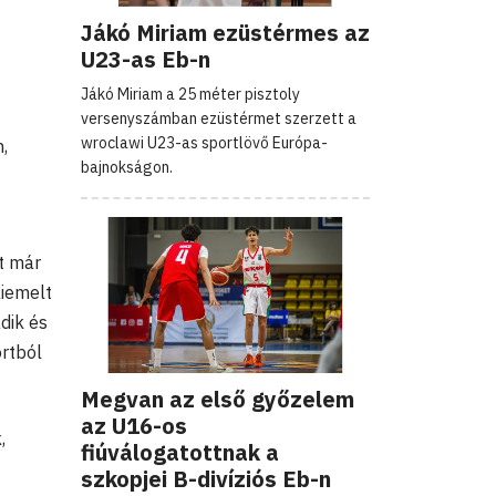
Jákó Miriam ezüstérmes az
U23-as Eb-n
Jákó Miriam a 25 méter pisztoly
versenyszámban ezüstérmet szerzett a
wroclawi U23-as sportlövő Európa-
,
bajnokságon.
t már
kiemelt
dik és
rtból
Megvan az első győzelem
az U16-os
,
fiúválogatottnak a
szkopjei B-divíziós Eb-n