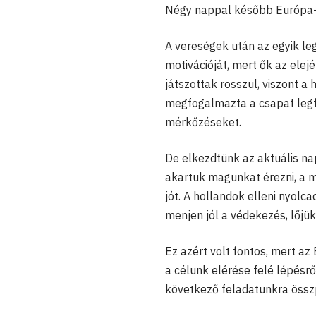
Négy nappal később Európa-
A vereségek után az egyik l
motivációját, mert ők az elej
játszottak rosszul, viszont a
megfogalmazta a csapat legfő
mérkőzéseket.
De elkezdtünk az aktuális nap
akartuk magunkat érezni, a m
jót. A hollandok elleni nyol
menjen jól a védekezés, lőjük
Ez azért volt fontos, mert az
a célunk elérése felé lépésrő
következő feladatunkra össz