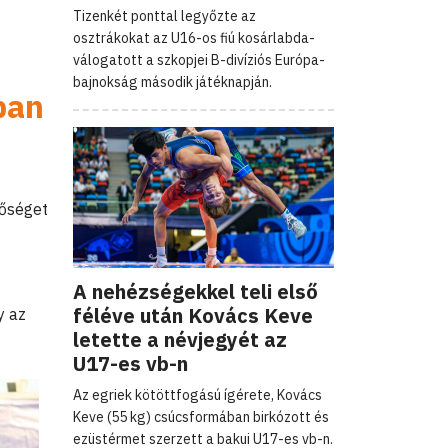
Tizenkét ponttal legyőzte az
osztrákokat az U16-os fiú kosárlabda-
válogatott a szkopjei B-divíziós Európa-
bajnokság második játéknapján.
ban
tőséget
A nehézségekkel teli első
féléve után Kovács Keve
y az
letette a névjegyét az
U17-es vb-n
Az egriek kötöttfogású ígérete, Kovács
Keve (55 kg) csúcsformában birkózott és
ezüstérmet szerzett a bakui U17-es vb-n.