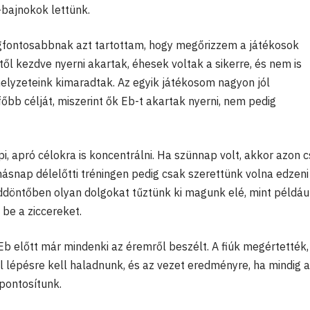
bajnokok lettünk.
egfontosabbnak azt tartottam, hogy megőrizzem a játékosok
étől kezdve nyerni akartak, éhesek voltak a sikerre, és nem is
 helyzeteink kimaradtak. Az egyik játékosom nagyon jól
bb célját, miszerint ők Eb-t akartak nyerni, nem pedig
i, apró célokra is koncentrálni. Ha szünnap volt, akkor azon c
ásnap délelőtti tréningen pedig csak szerettünk volna edzeni
caddöntőben olyan dolgokat tűztünk ki magunk elé, mint példáu
 be a ziccereket.
 Eb előtt már mindenki az éremről beszélt. A fiúk megértették
l lépésre kell haladnunk, és az vezet eredményre, ha mindig a
pontosítunk.