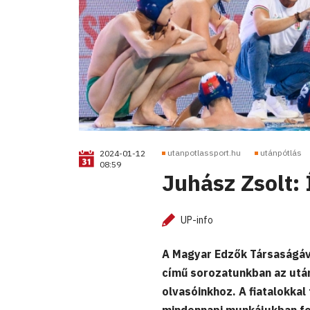
utanpotlassport.hu
utánpótlás
2024-01-12
08:59
Juhász Zsolt: Í
UP-info
A Magyar Edzők Társaságáv
című sorozatunkban az utá
olvasóinkhoz. A fiatalokka