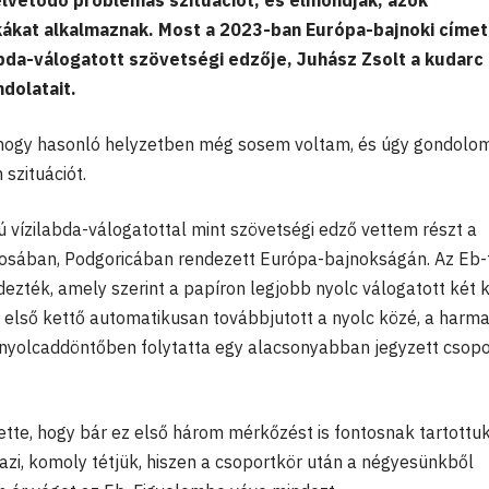
lvetődő problémás szituációt, és elmondják, azok
kákat alkalmaznak. Most a 2023-ban Európa-bajnoki címet
abda-válogatott szövetségi edzője, Juhász Zsolt a kudarc
dolatait.
 hogy hasonló helyzetben még sosem voltam, és úgy gondolom
 szituációt.
ú vízilabda-válogatottal mint szövetségi edző vettem részt a
osában, Podgoricában rendezett Európa-bajnokságán. Az Eb-
ndezték, amely szerint a papíron legjobb nyolc válogatott két 
 első kettő automatikusan továbbjutott a nyolc közé, a harma
 nyolcaddöntőben folytatta egy alacsonyabban jegyzett csopo
ette, hogy bár ez első három mérkőzést is fontosnak tartottuk
azi, komoly tétjük, hiszen a csoportkör után a négyesünkből