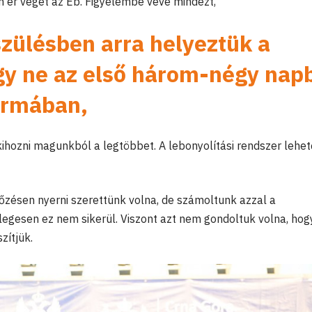
 ér véget az Eb. Figyelembe véve mindezt,
észülésben arra helyeztük a
gy ne az első három-négy nap
ormában,
ihozni magunkból a legtöbbet. A lebonyolítási rendszer lehe
ésen nyerni szerettünk volna, de számoltunk azzal a
tlegesen ez nem sikerül. Viszont azt nem gondoltuk volna, hog
zítjük.