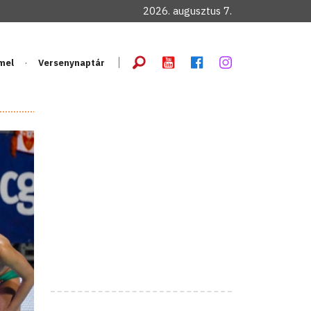
2026. augusztus 7.
mel
Versenynaptár