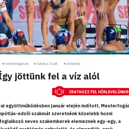
mesterfogások
Juhász Zsolt,
vízilabda
gy jöttünk fel a víz alól
IRATKOZZ FEL HÍRLEVELÜNKR
al együttműködésben január elején indított, Mesterfogá
npótlás-edzői szakmát szeretnénk közelebb hozni
l foglalkozó neves szakemberek elemeznek egy-egy, a