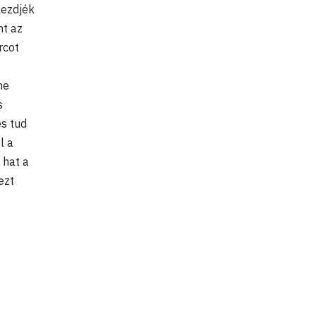
kezdjék
nt az
rcot
ne
s
es tud
l a
 hat a
ezt