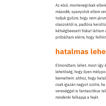
Az első, montenegróiak elle
második, spanyolok elleni ve
tudjuk győzni, hogy nem járu
olaszoktól is, padlóra került
kétségbeesett fiúkat láttam 
próbáltam elérni, hogy felhív
hatalmas lehet
Elmondtam, lehet, most úgy ér
lehetőség, hogy ilyen mélypo
kiemeltem: ahhoz, hogy hatal
csak igazán nagyot szólni, h
vereséggel is fantasztikus te
mindenki felkapja a fejét.