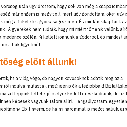
ni vereség után úgy éreztem, hogy sok van még a csapatomban
reség már engem is megviselt, mert úgy gondoltam, őket úgy i
nk még a tökéletes gyorsasági szinten. És miután kikaptunk az
ünk. A gyerekek nem tudták, hogy mi miért történik velünk, síró
a medence szélén. Ki kellett jönnünk a gödörből, és mindezt ú
tam a fiúk figyelmét:
őség előtt állunk!
zik, itt a világ vége, de nagyon keveseknek adatik meg az a
ntról indulva mutassák meg: igenis ők a legjobbak! Biztatásk
masat lépjünk felfelé, jó mélyre kellett ereszkednünk, de az 
a innen képesek vagyunk talpra állni. Hangsúlyoztam, egyetlen
ljesítmény Eb-t nyerni, de ha mi hárommal is megcsináljuk, arr