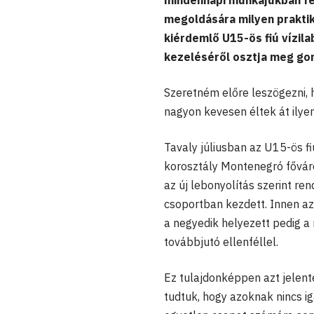
mindennapi munkájukban fe
megoldására milyen prakti
kiérdemlő U15-ös fiú vízil
kezeléséről osztja meg gon
Szeretném előre leszögezni,
nagyon kevesen éltek át ilyen
Tavaly júliusban az U15-ös fi
korosztály Montenegró fővár
az új lebonyolítás szerint re
csoportban kezdett. Innen az
a negyedik helyezett pedig a
továbbjutó ellenféllel.
Ez tulajdonképpen azt jelent
tudtuk, hogy azoknak nincs ig