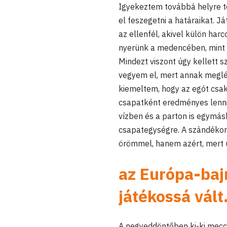
Igyekeztem továbbá helyre te
el feszegetni a határaikat. J
az ellenfél, akivel külön ha
nyerünk a medencében, mint a
Mindezt viszont úgy kellett 
vegyem el, mert annak meglé
kiemeltem, hogy az egót csak 
csapatként eredményes lenni
vízben és a parton is egymá
csapategységre. A szándékom 
örömmel, hanem azért, mert 
az Európa-baj
játékossá vált
A negyeddöntőben ki-ki mecc