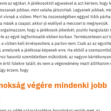
nni az egókat. A játékosoktól egyesével is azt kértem, hogy 
átsszanak jobban, mint valaha játszottak. Legyenek jobbak, mi
rcot vívnak a vízben. Mert ha összességében eggyel több párha
 másik a csapat, akkor jó eséllyel a meccset is megnyerjük.
szorgalmazzam, hogy a játékosok jókedvét, pozitív hangulatát 
te az egyik legfontosabb ebben korban. Természetesen azt i
a vízben kell érvényesíteni, a parton nem. Csak az az együtt
, amelynek a játékosai képesek erre. Ha ebből a szempontbó
shoz hasonló szemléletben működünk, az nagyon kártékonyan
értő fülekre talált, és nem a végeredmény miatt állíthatom 
úgy érzem, hogy
nokság végére mindenki jobb
.
sen az addig százszázalékos horvátokat vertük meg, az