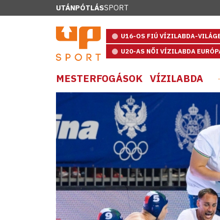
UTÁNPÓTLÁS
SPORT
U16-OS FIÚ VÍZILABDA-VILÁ
U20-AS NŐI VÍZILABDA EURÓ
MESTERFOGÁSOK
VÍZILABDA