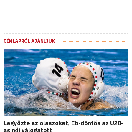
CÍMLAPRÓL AJÁNLJUK
Legyőzte az olaszokat, Eb-döntős az U20-
as női válogatott