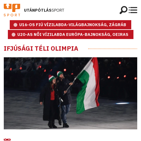
UTÁNPÓTLÁS
SPORT
U16-OS FIÚ VÍZILABDA-VILÁGBAJNOKSÁG, ZÁGRÁB
U20-AS NŐI VÍZILABDA EURÓPA-BAJNOKSÁG, OEIRAS
IFJÚSÁGI TÉLI OLIMPIA