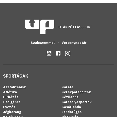
UTÁNPÓTLÁS
SPORT
Szakszemmel
Versenynaptár
SPORTÁGAK
Asztalitenisz
Karate
Atlétika
Kerékpársportok
Birkózás
Kézilabda
Cselgáncs
Korcsolyasportok
Evezés
Kosárlabda
Jégkorong
Labdarúgás
Kajak-kenu
Ökölvívás