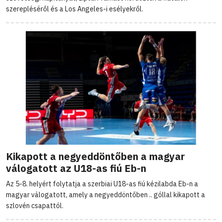
szerepléséről és a Los Angeles-i esélyekről.
Kikapott a negyeddöntőben a magyar
válogatott az U18-as fiú Eb-n
Az 5-8. helyért folytatja a szerbiai U18-as fiú kézilabda Eb-n a
magyar válogatott, amely a negyeddöntőben .. góllal kikapott a
szlovén csapattól.