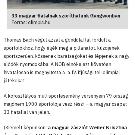
33 magyar fiatalnak szoríthatunk Gangwonban
Forrás: olimpia.hu
Thomas Bach végül azzal a gondolattal fordult a
sportolókhoz, hogy éljék meg a pillanatot, küzdjenek
sportszerűen, kössenek barátságokat és lépjenek a nagy
elődök nyomdokába. A NOB elnöke ezt követően
hivatalosan is megnyitotta a a IV. ifjúsági téli olimpiai
játékokat.
A korosztályos multisportesemény versenyein 79 ország
majdnem 1900 sportolója vesz részt – a magyar csapat
33 fiatallal van jelen.
(Kiemelt képünkön:
a magyar zászlót Weiler Krisztina