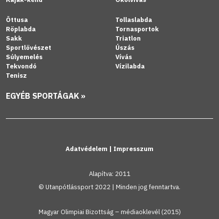
Öttusa
Tollaslabda
Röplabda
Tornasportok
Sakk
Triatlon
Sportlövészet
Úszás
Súlyemelés
Vívás
Tekvondó
Vízilabda
Tenisz
EGYÉB SPORTÁGAK »
Adatvédelem
|
Impresszum
Alapítva: 2011
© Utanpótlássport 2022 | Minden jog fenntartva.
Magyar Olimpiai Bizottság – médiaoklevél (2015)