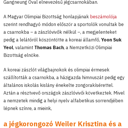
Gangneung Oval elnevezésű jégcsarnokában.
A Magyar Olimpiai Bizottság honlapjának
beszámolója
szerint rendhagyó módon először a sportolók vonultak be
a csarnokba – a zászlóvivők nélkül –, a megjelenteket
pedig a lelátóról köszöntötte a koreai államfő,
Yoon Suk
Yeol
, valamint
Thomas Bach
, a Nemzetközi Olimpiai
Bizottság elnöke.
A koreai zászlót világbajnokok és olimpiai érmesek
szállították a csarnokba, a házigazda himnuszát pedig egy
általános iskolás kislány énekelte zongorakísérettel.
Aztán a résztvevő országok zászlóvivői következtek. Mivel
a nemzetek mindig a helyi nyelv alfabetikus sorrendjében
lépnek színre, a mieink,
a jégkorongozó Weiler Krisztina és a