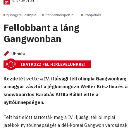
2024-01-19 13:53
ifjúsági téli olimpia
utanpotlassport.hu
utánpótlás
Fellobbant a láng
Gangwonban
UP-info
IRATKOZZ FEL HÍRLEVELÜNKRE!
Kezdetét vette a IV. ifjúsági téli olimpia Gangwonban;
a magyar zászlót a jégkorongozó Weiler Krisztina és a
snowboardos Barabás Attila Bálint vitte a
nyitóünnepségen.
Telt ház előtt tartották meg a IV. ifjúsági téli olimpiai
játékok nyitóünnepségét a dél-koreai Gangwon városának