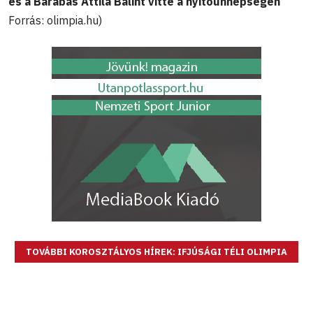
és a Barabás Attila Bálint vitte a nyitóünnepségen
Forrás: olimpia.hu)
TOVÁBBI KOROSZTÁLYOS HÍREK: IFJÚSÁGI TÉLI OLIMPIA