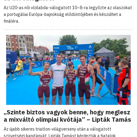
Az U20-as női vízilabda-válogatott 10–8-ra legyőzte az olaszokat
a portugáliai Európa-bajnokság elődöntőjében és készülhet a
fináléra.
„Szinte biztos vagyok benne, hogy meglesz
a mixváltó olimpiai kvótája” – Lipták Tamás
Az újabb sikeres triatlon-világverseny után a válogatott
szövetségi kapitányát, Lipták Tamást kérdeztük a fiatalok