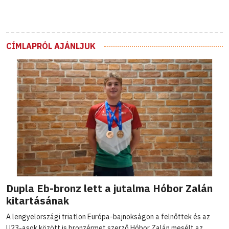
CÍMLAPRÓL AJÁNLJUK
Dupla Eb-bronz lett a jutalma Hóbor Zalán
kitartásának
A lengyelországi triatlon Európa-bajnokságon a felnőttek és az
U23-asok között is bronzérmet szerző Hóbor Zalán mesélt az