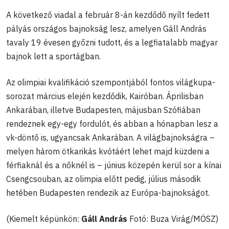
A következő viadal a február 8-án kezdődő nyílt fedett
pályás országos bajnokság lesz, amelyen Gáll András
tavaly 19 évesen győzni tudott, és a legfiatalabb magyar
bajnok lett a sportágban.
Az olimpiai kvalifikáció szempontjából fontos világkupa-
sorozat március elején kezdődik, Kairóban. Áprilisban
Ankarában, illetve Budapesten, májusban Szófiában
rendeznek egy-egy fordulót, és abban a hónapban lesz a
vk-döntő is, ugyancsak Ankarában. A világbajnokságra –
melyen három ötkarikás kvótáért lehet majd küzdeni a
férfiaknál és a nőknél is – június közepén kerül sor a kínai
Csengcsouban, az olimpia előtt pedig, július második
hetében Budapesten rendezik az Európa-bajnokságot.
(Kiemelt képünkön:
Gáll András
Fotó: Buza Virág/MÖSZ)