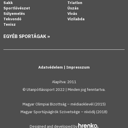
Sakk
Triatlon
Sportlövészet
Úszás
Súlyemelés
Vívás
Tekvondó
Vízilabda
Tenisz
EGYÉB SPORTÁGAK »
Adatvédelem
|
Impresszum
Alapítva: 2011
© Utanpótlássport 2022 | Minden jog fenntartva.
Magyar Olimpiai Bizottság – médiaoklevél (2015)
Magyar Sportújságírók Szövetsége – nívódíj (2018)
Designed and developed by