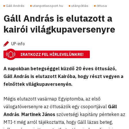
Gáll András
utanpotlassport.hu
utánpótlás
öttusa
Gáll András is elutazott a
kairói világkupaversenyre
UP-info
IRATKOZZ FEL HÍRLEVELÜNKRE!
A napokban betegséggel küzdő 20 éves öttusázó,
Gáll András is elutazott Kairóba, hogy részt vegyen a
felnőttek világkupaversenyén.
Mégis elutazott vasárnap Egyiptomba, az első
válogatóversenyre az öttusázók egy csoportjával
Gáll
András
.
Martinek János
szövetségi kapitány pénteken az
MTI-t még arról tájékoztatta, hogy Gáll lázas beteg,