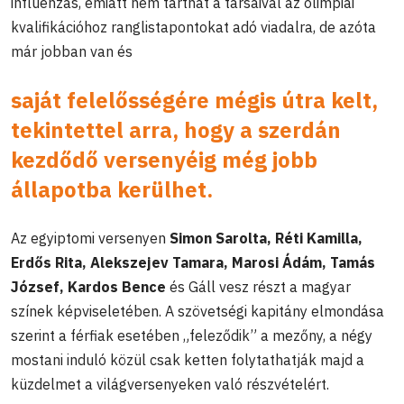
influenzás, emiatt nem tarthat a társaival az olimpiai
kvalifikációhoz ranglistapontokat adó viadalra, de azóta
már jobban van és
saját felelősségére mégis útra kelt,
tekintettel arra, hogy a szerdán
kezdődő versenyéig még jobb
állapotba kerülhet.
Az egyiptomi versenyen
Simon Sarolta, Réti Kamilla,
Erdős Rita, Alekszejev Tamara, Marosi Ádám, Tamás
József, Kardos Bence
és Gáll vesz részt a magyar
színek képviseletében. A szövetségi kapitány elmondása
szerint a férfiak esetében „feleződik” a mezőny, a négy
mostani induló közül csak ketten folytathatják majd a
küzdelmet a világversenyeken való részvételért.