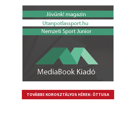
TOVÁBBI KOROSZTÁLYOS HÍREK: ÖTTUSA