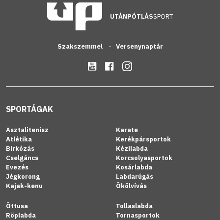
UTÁNPÓTLÁS
SPORT
Szakszemmel
Versenynaptár
SPORTÁGAK
Asztalitenisz
Karate
Atlétika
Kerékpársportok
Birkózás
Kézilabda
Cselgáncs
Korcsolyasportok
Evezés
Kosárlabda
Jégkorong
Labdarúgás
Kajak-kenu
Ökölvívás
Öttusa
Tollaslabda
Röplabda
Tornasportok