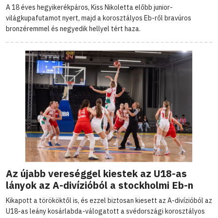
A 18 éves hegyikerékpáros, Kiss Nikoletta előbb junior-
világkupafutamot nyert, majd a korosztályos Eb-ről bravúros
bronzéremmel és negyedik hellyel tért haza.
Az újabb vereséggel kiestek az U18-as
lányok az A-divízióból a stockholmi Eb-n
Kikapott a törököktől is, és ezzel biztosan kiesett az A-divízióból az
U18-as leány kosárlabda-válogatott a svédországi korosztályos