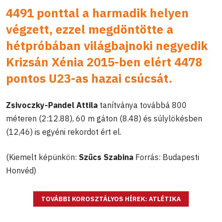
4491 ponttal a harmadik helyen
végzett, ezzel megdöntötte a
hétpróbában világbajnoki negyedik
Krizsán Xénia 2015-ben elért 4478
pontos U23-as hazai csúcsát.
Zsivoczky-Pandel Attila
tanítványa továbbá 800
méteren (2:12.88), 60 m gáton (8.48) és súlylökésben
(12,46) is egyéni rekordot ért el.
(Kiemelt képünkön:
Szűcs Szabina
Forrás: Budapesti
Honvéd)
TOVÁBBI KOROSZTÁLYOS HÍREK: ATLÉTIKA