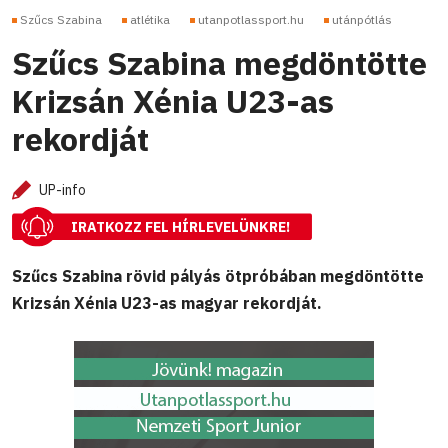
Szűcs Szabina
atlétika
utanpotlassport.hu
utánpótlás
Szűcs Szabina megdöntötte
Krizsán Xénia U23-as
rekordját
UP-info
IRATKOZZ FEL HÍRLEVELÜNKRE!
Szűcs Szabina rövid pályás ötpróbában megdöntötte
Krizsán Xénia U23-as magyar rekordját.