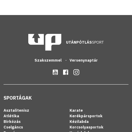
UTÁNPÓTLÁS
SPORT
Szakszemmel
Versenynaptár
SPORTÁGAK
Asztalitenisz
Karate
Atlétika
Kerékpársportok
Birkózás
Kézilabda
Cselgáncs
Korcsolyasportok