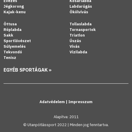
Evezés
Kosárlabda
Jégkorong
Labdarúgás
Kajak-kenu
Ökölvívás
Öttusa
Tollaslabda
Röplabda
Tornasportok
Sakk
Triatlon
Sportlövészet
Úszás
Súlyemelés
Vívás
Tekvondó
Vízilabda
Tenisz
EGYÉB SPORTÁGAK »
Adatvédelem
|
Impresszum
Alapítva: 2011
© Utanpótlássport 2022 | Minden jog fenntartva.