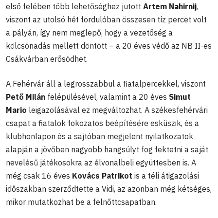
első felében több lehetőséghez jutott
Artem Nahirnij
,
viszont az utolsó hét fordulóban összesen tíz percet volt
a pályán, így nem meglepő, hogy a vezetőség a
kölcsönadás mellett döntött – a 20 éves védő az NB II-es
Csákvárban erősödhet.
A Fehérvár áll a legrosszabbul a fiatalpercekkel, viszont
Pető Milán
felépülésével, valamint a 20 éves
Simut
Mario
leigazolásával ez megváltozhat. A székesfehérvári
csapat a fiatalok fokozatos beépítésére esküszik, és a
klubhonlapon és a sajtóban megjelent nyilatkozatok
alapján a jövőben nagyobb hangsúlyt fog fektetni a saját
nevelésű játékosokra az élvonalbeli együttesben is. A
még csak 16 éves
Kovács Patrikot
is a téli átigazolási
időszakban szerződtette a Vidi, az azonban még kétséges,
mikor mutatkozhat be a felnőttcsapatban.