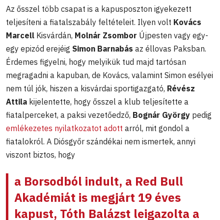
Az ősszel több csapat is a kapusposzton igyekezett
teljesíteni a fiatalszabály feltételeit. Ilyen volt
Kovács
Marcell
Kisvárdán,
Molnár Zsombor
Újpesten vagy egy-
egy epizód erejéig
Simon Barnabás
az éllovas Paksban.
Érdemes figyelni, hogy melyikük tud majd tartósan
megragadni a kapuban, de Kovács, valamint Simon esélyei
nem túl jók, hiszen a kisvárdai sportigazgató,
Révész
Attila
kijelentette, hogy ősszel a klub teljesítette a
fiatalperceket, a paksi vezetőedző,
Bognár György
pedig
emlékezetes nyilatkozatot adott
arról, mit gondol a
fiatalokról. A Diósgyőr szándékai nem ismertek, annyi
viszont biztos, hogy
a Borsodból indult, a Red Bull
Akadémiát is megjárt 19 éves
kapust,
Tóth Balázst
leigazolta a