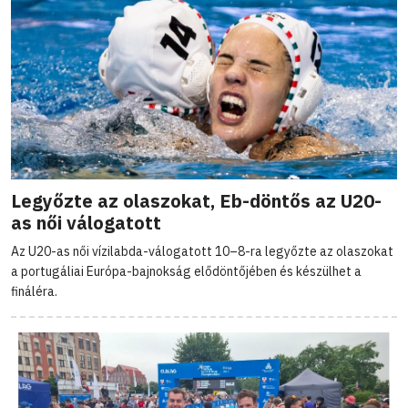
Legyőzte az olaszokat, Eb-döntős az U20-
as női válogatott
Az U20-as női vízilabda-válogatott 10–8-ra legyőzte az olaszokat
a portugáliai Európa-bajnokság elődöntőjében és készülhet a
fináléra.