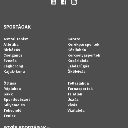
SPORTÁGAK
Asztalitenisz
Karate
Atlétika
Kerékpársportok
Birkózás
Kézilabda
Cselgáncs
Korcsolyasportok
Evezés
Kosárlabda
Jégkorong
Labdarúgás
Kajak-kenu
Ökölvívás
Öttusa
Tollaslabda
Röplabda
Tornasportok
Sakk
Triatlon
Sportlövészet
Úszás
Súlyemelés
Vívás
Tekvondó
Vízilabda
Tenisz
EGYÉB SPORTÁGAK »