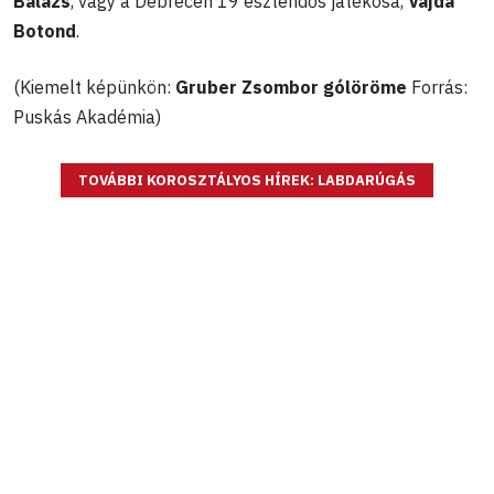
Balázs
, vagy a Debrecen 19 esztendős játékosa,
Vajda
Botond
.
(Kiemelt képünkön:
Gruber Zsombor gólöröme
Forrás:
Puskás Akadémia)
TOVÁBBI KOROSZTÁLYOS HÍREK: LABDARÚGÁS