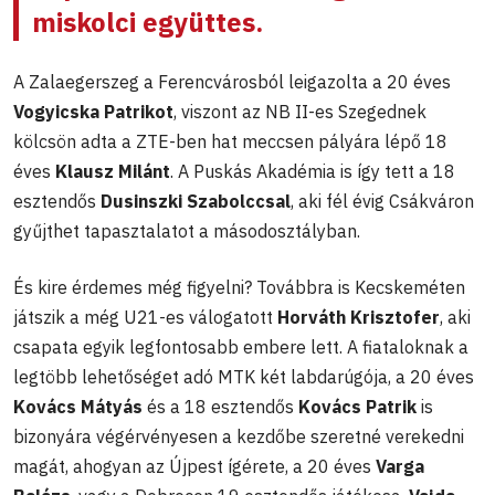
miskolci együttes.
A Zalaegerszeg a Ferencvárosból leigazolta a 20 éves
Vogyicska Patrikot
, viszont az NB II-es Szegednek
kölcsön adta a ZTE-ben hat meccsen pályára lépő 18
éves
Klausz Milánt
. A Puskás Akadémia is így tett a 18
esztendős
Dusinszki Szabolccsal
, aki fél évig Csákváron
gyűjthet tapasztalatot a másodosztályban.
És kire érdemes még figyelni? Továbbra is Kecskeméten
játszik a még U21-es válogatott
Horváth Krisztofer
, aki
csapata egyik legfontosabb embere lett. A fiataloknak a
legtöbb lehetőséget adó MTK két labdarúgója, a 20 éves
Kovács Mátyás
és a 18 esztendős
Kovács Patrik
is
bizonyára végérvényesen a kezdőbe szeretné verekedni
magát, ahogyan az Újpest ígérete, a 20 éves
Varga