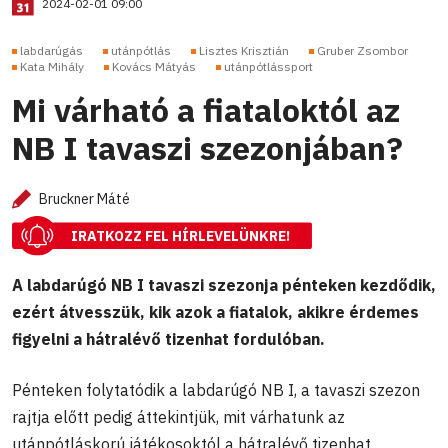
2024-02-01 09:00
labdarúgás
utánpótlás
Lisztes Krisztián
Gruber Zsombor
Kata Mihály
Kovács Mátyás
utánpótlássport
Mi várható a fiataloktól az
NB I tavaszi szezonjában?
Bruckner Máté
IRATKOZZ FEL HÍRLEVELÜNKRE!
A labdarúgó NB I tavaszi szezonja pénteken kezdődik,
ezért átvesszük, kik azok a fiatalok, akikre érdemes
figyelni a hátralévő tizenhat fordulóban.
Pénteken folytatódik a labdarúgó NB I, a tavaszi szezon
rajtja előtt pedig áttekintjük, mit várhatunk az
utánpótláskorú játékosoktól a hátralévő tizenhat