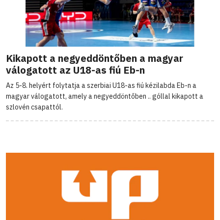
Kikapott a negyeddöntőben a magyar
válogatott az U18-as fiú Eb-n
Az 5-8. helyért folytatja a szerbiai U18-as fiú kézilabda Eb-n a
magyar válogatott, amely a negyeddöntőben .. góllal kikapott a
szlovén csapattól.