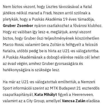
Nem biztos viszont, hogy Lisztes távozásával a fiatal
játékos nélkül marad a Fradi, hiszen arról szólnak a
pletykák, hogy a Puskás Akadémia 19 éves támadója,
Gruber Zsombor
nyáron csatlakozhat a fővárosi klubhoz.
Hogy ez valóban így lesz-e, meglátjuk, annyi viszont
biztos, hogy Gruber őszi teljesítményének köszönhetően
Marco Rossi, valamint Gera Zoltán is felfigyelt a felcsúti
fiatalra, utóbbi pedig be is hívta az U21-es válogatottba.
A Puskás Akadémiának a dobogó elérése reális cél lehet
az évad végén, amihez Gruber gyorsaságára és
hatékonyságára is szüksége lesz.
Ha már az U21-es válogatottak említettük, a Nemzeti
Sport információi szerint az MTK Budapest 21 esztendős
csapatkapitányát,
Kata Mihályt
figyeli a Heerenveen,
valamint az a City Group, amellyel
Vancsa Zalán
eladása