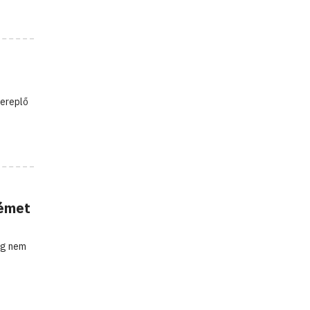
zereplő
német
eg nem