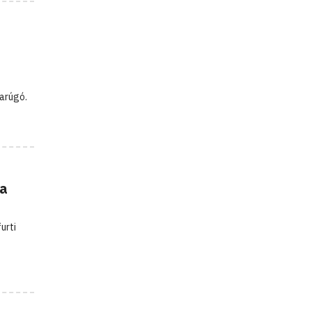
darúgó.
 a
urti