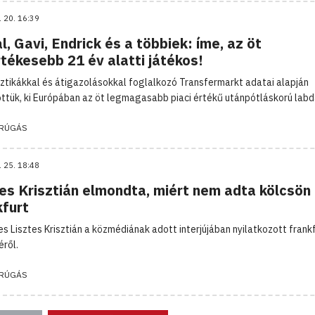
. 20. 16:39
, Gavi, Endrick és a többiek: íme, az öt
tékesebb 21 év alatti játékos!
sztikákkal és átigazolásokkal foglalkozó Transfermarkt adatai alapján
öttük, ki Európában az öt legmagasabb piaci értékű utánpótláskorú lab
RÚGÁS
. 25. 18:48
es Krisztián elmondta, miért nem adta kölcsön
kfurt
es Lisztes Krisztián a közmédiának adott interjújában nyilatkozott frankf
éről.
RÚGÁS