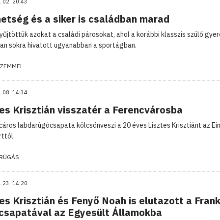
. 02. 20:43
hetség és a siker is családban marad
űjtöttük azokat a családi párosokat, ahol a korábbi klasszis szülő gyer
an sokra hivatott ugyanabban a sportágban.
ZEMMEL
. 08. 14:34
es Krisztián visszatér a Ferencvárosba
cáros labdarúgócsapata kölcsönveszi a 20 éves Lisztes Krisztiánt az Ei
ttól.
RÚGÁS
. 23. 14:20
es Krisztián és Fenyő Noah is elutazott a Frank
 csapatával az Egyesült Államokba