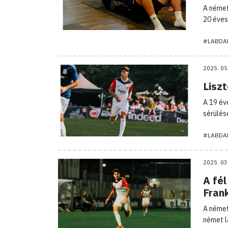
A német
20 éves
#LABDA
2025. 05
Liszt
A 19 év
sérülés
#LABDA
2025. 03
A fél
Fran
A német 
német l