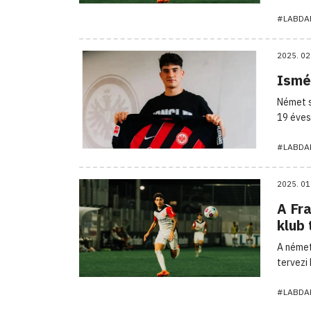
#LABDA
2025. 02
Ismét
Német s
19 éves 
#LABDA
2025. 01
A Fra
klub
A német
tervezi
#LABDA