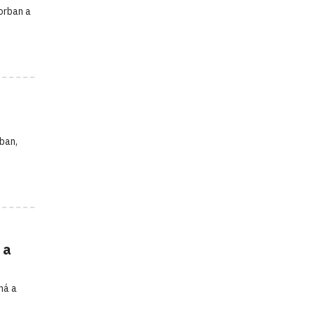
orban a
ban,
 a
ná a