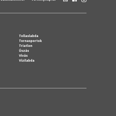
Tollaslabda
Tornasportok
Triatlon
Úszás
Vívás
Vízilabda