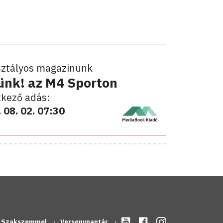
sztályos magazinunk
ünk! az M4 Sporton
kező adás:
 08. 02. 07:30
Szakszemmel
Versenynaptár