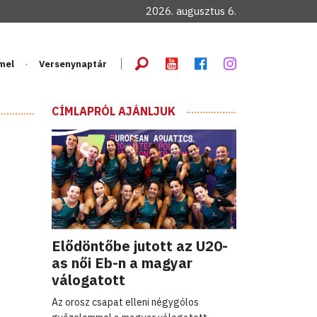
2026. augusztus 6.
mel
Versenynaptár
CÍMLAPRÓL AJÁNLJUK
Elődöntőbe jutott az U20-
as női Eb-n a magyar
válogatott
Az orosz csapat elleni négygólos