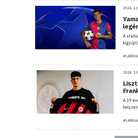
2024. 12
Yamal
legér
A stati
kigyűjt
#LABDA
2024. 10
Liszt
Fran
A 19 év
helyzet
#LABDA