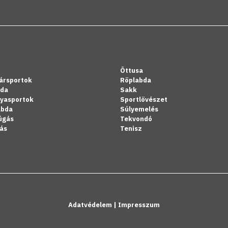
Öttusa
ársportok
Röplabda
bda
Sakk
lyasportok
Sportlövészet
abda
Súlyemelés
úgás
Tekvondó
ás
Tenisz
Adatvédelem
|
Impresszum