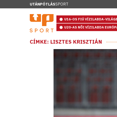
UTÁNPÓTLÁS
SPORT
U16-OS FIÚ VÍZILABDA-VILÁ
U20-AS NŐI VÍZILABDA EURÓ
CÍMKE: LISZTES KRISZTIÁN