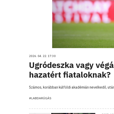
2026. 04. 22. 17:30
Ugródeszka vagy végál
hazatért fiataloknak?
Számos, korábban külföldi akadémián nevelkedő, utá
#LABDARÚGÁS