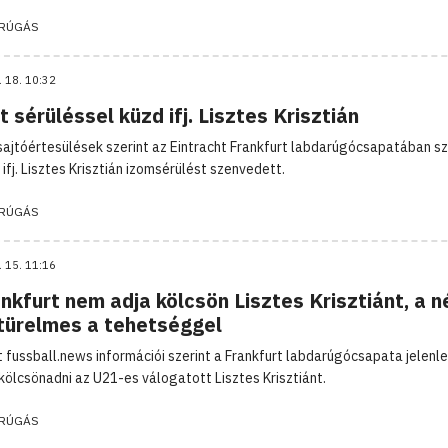
RÚGÁS
. 18. 10:32
 sérüléssel küzd ifj. Lisztes Krisztián
ajtóértesülések szerint az Eintracht Frankfurt labdarúgócsapatában s
ifj. Lisztes Krisztián izomsérülést szenvedett.
RÚGÁS
. 15. 11:16
nkfurt nem adja kölcsön Lisztes Krisztiánt, a 
 türelmes a tehetséggel
 fussball.news információi szerint a Frankfurt labdarúgócsapata jelenl
 kölcsönadni az U21-es válogatott Lisztes Krisztiánt.
RÚGÁS