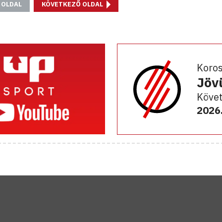
 OLDAL
KÖVETKEZŐ OLDAL
Koro
Jöv
Követ
2026.