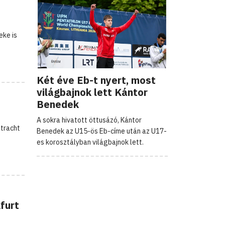
eke is
Két éve Eb-t nyert, most
világbajnok lett Kántor
Benedek
A sokra hivatott öttusázó, Kántor
ntracht
Benedek az U15-ös Eb-címe után az U17-
es korosztályban világbajnok lett.
furt