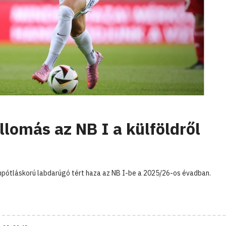
lomás az NB I a külföldről
npótláskorú labdarúgó tért haza az NB I-be a 2025/26-os évadban.