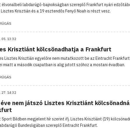
 élvonalbeli labdarúgó-bajnokságban szereplő Frankfurt nyári edzőtáb
 Lisztes Krisztián és a 19 esztendős Fenyő Noah is részt vesz.
RÚGÁS
. 05. 13:32
es Krisztiánt kölcsönadhatja a Frankfurt
es Lisztes Krisztián egyelőre nem mutatkozott be az Eintracht Frankfurt
ei miatt a második csapatban is alig jutott szóhoz a mostani évadban.
RÚGÁS
. 27. 14:32
 éve nem játszó Lisztes Krisztiánt kölcsönadná
kfurt
Sport Bildben megjelent hír szerint ifj. Lisztes Krisztiánt (19) kölcsönad
abdarúgó Bundesligában szereplő Eintracht Frankfurt.