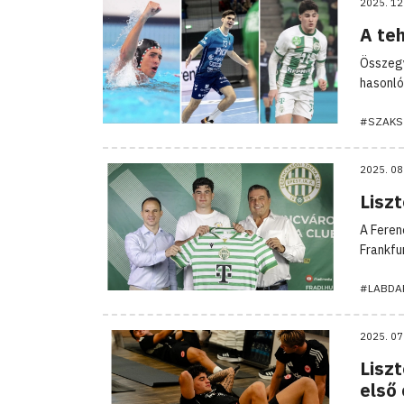
2025. 12
A te
Összegy
hasonló
#SZAKS
2025. 08
Liszt
A Feren
Frankfur
#LABDA
2025. 07
Liszt
első