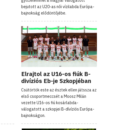
győzelemmel a magyar válogatott
bejutott az U20-as női vízilabda Európa-
bajnokság elődöntőjébe.
Elrajtol az U16-os fiúk B-
divíziós Eb-je Szkopjéban
Csütörtök este az észtek ellen játssza az
első csoportmeccsét a Moosz Milán
vezette U16-os fiú kosárlabda-
válogatott a szkopjei B-dívíziós Európa-
bajnokságon.