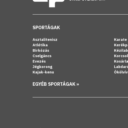
SPORTÁGAK
Asztalitenisz
Karate
Atlétika
Kerékp
Birkózás
Kézila
Cselgáncs
Korcso
Evezés
Kosárl
Jégkorong
Labdar
Kajak-kenu
Ökölvív
EGYÉB SPORTÁGAK »